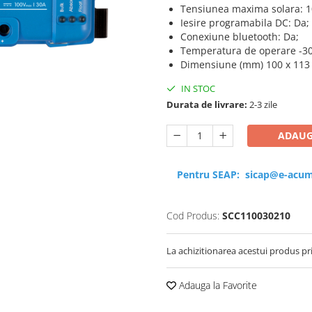
Tensiunea maxima solara: 1
Iesire programabila DC: Da;
Conexiune bluetooth: Da;
Temperatura de operare -30
Dimensiune (mm) 100 x 113 
IN STOC
Durata de livrare:
2-3 zile
ADAUG
Pentru SEAP:
sicap@e-acum
Cod Produs:
SCC110030210
La achizitionarea acestui produs pr
Adauga la Favorite