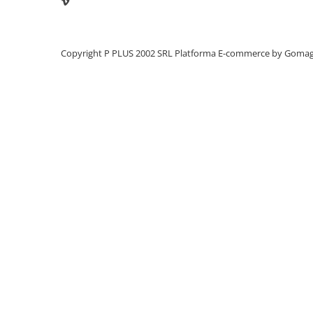
Panouri portabile
Racire/Incalzire
Copyright P PLUS 2002 SRL
Platforma E-commerce by Goma
Statii energie portabile
Diverse
Electrice
Intrerupatoare si prize
Dulapuri pentru cablare
structurata
Sigurante
Tablouri electrice
Lumina (Becuri si Lanterne)
Laptop & PC accesorii, baterii,
cabluri USB, prelungitoare USB
Cablu de date si Adaptoare
Solutii solare portabile
Lichidare de stoc