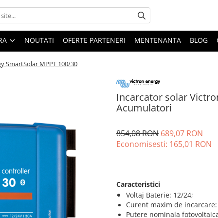
ARA
NOUTATI
OFERTE PARTENERI
MENTENANTA
BLOG
rgy SmartSolar MPPT 100/30
Incarcator solar Victr
Acumulatori
854,08 RON
689,07 RON
Economisesti:
165,01
RON
Caracteristici
Voltaj Baterie: 12/24;
Curent maxim de incarcare:
Putere nominala fotovoltai