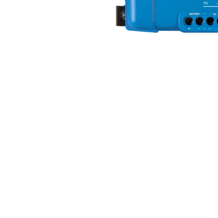
Incarcatoare acumulatori
Panouri fotovoltaice si accesorii
Panouri fotovoltaice
Sisteme prindere panouri
fotovoltaice
Accesorii
Invertoare
Distribuie
Invertoare Hibrid
pe
Facebook
Invertoare On-grid
Invertoare Off-grid
Controlere solare
MPPT
PWM
Convertoare de tensiune
Sisteme de stocare energie
LiFePO4