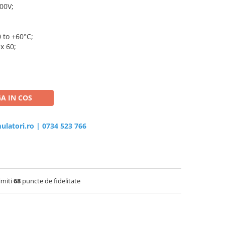
00V;
 to +60°C;
x 60;
A IN COS
ulatori.ro
|
0734 523 766
imiti
68
puncte de fidelitate