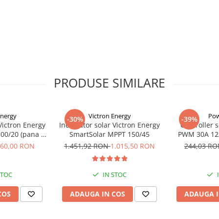
urentului de iesire al
ra ca fiecare picatura de
si colectata pentru
zibil atunci când cerul
e schimba constant.
PRODUSE SIMILARE
teristicilor extinse ale
hei Bluetooth si asocierea
Energy
Victron Energy
Pow
-30%
-39%
pozitiv prin
Victron Energy
Incarcator solar Victron Energy
Controller 
00/20 (pana la
SmartSolar MPPT 150/45
PWM 30A 12
tail
60,00 RON
1.451,92 RON
1.015,50 RON
244,03 R
lul internet de Management
a puterea maxima a MPPT-
t gratuite.
STOC
IN STOC
ând nu exista conexiune la
COS
ADAUGA IN COS
ADAUGA I
 este posibil sa puteti
u un
iune), disponibil optional.