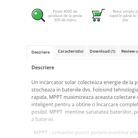
Pachete complete stocare energie
Peste 4000 de
Retur simplu și
Sisteme de Stocare Comerciale
produse de la peste
rapid în până la 
300 de mărci
zile
Sisteme fotovoltaice complete
Sisteme fotovoltaice de putere
mica (rulota/caravan/case de
vacanta)
Sisteme fotovoltaice profesionale
Caracteristici
Download (1)
Review-
Descriere
Pachete sisteme fotovoltaice
Descriere
Statii de incarcare vehicule
electrice
Statii de incarcare
Un incarcator solar colecteaza energie de la p
stocheaza in bateriile dvs. Folosind tehnologi
Cabluri de incarcare vehicule
rapida, MPPT maximizeaza aceasta colectare 
electrice
inteligent pentru a obtine o încarcare complet
Prize de incarcare vehicule
posibil. MPPT mentine sanatatea bateriilor, p
electrice
a bateriei.
Accesorii
MPPT : urmarire punct putere maxima ultr
Turbine eoliene pentru casă