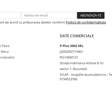
deteriorarea cauzata de
ura tensiunea la care MPPT-
Sunt de acord cu prelucrarea datelor conform
Politicii de confidențialitate
l descarcarea excesiva a
00% în fiecare zi. Daca nu
DATE COMERCIALE
reste tensiunea de
 Plata
P Plus 2002 SRL
ucces acest lucru.
e Retur
J2002002719401
 deoarece mentine starea
Produselor
RO14560121
teriei.
Strada Hatmanul Arbore 8-10
sector 1, Bucuresti
SICAP - sicap@e-acumulatori.ro ; Te
0734523766