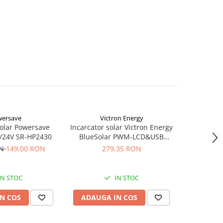
ersave
Victron Energy
Vi
-19%
solar Powersave
Incarcator solar Victron Energy
Incarcator
/24V SR-HP2430
BlueSolar PWM-LCD&USB
SmartS
12/24V-30A
ON
149,00 RON
279,35 RON
1.146,5
IN STOC
IN STOC
N COS
ADAUGA IN COS
ADAUG