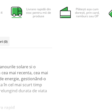
Livrare rapidă din
Plătești așa cum
14
stoc pentru mii de
dorești, prin card,
produse
ramburs sau OP
uri
(0)
anourile solare si o
a cea mai recenta, cea mai
de energie, gestionând-o
a în cel mai scurt timp
relungind durata de viata
a rapid