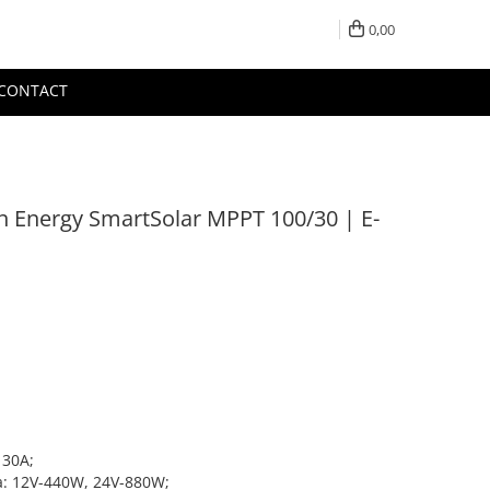
0,00
CONTACT
on Energy SmartSolar MPPT 100/30 | E-
 30A;
ca: 12V-440W, 24V-880W;