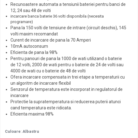
Incarcatoare acumulatori
Recunoastere automata a tensiunii bateriei pentru banci de
12, 24 sau 48 de volti
Panouri fotovoltaice si accesorii
incarcare banca baterie 36 volti disponibila (necesita
Panouri fotovoltaice
programare)
Pana la 150 volti de tensiune de intrare (circuit deschis), 145
Sisteme prindere panouri
volti maxim recomandat
fotovoltaice
Curent de incarcare de pana la 70 Amperi
Accesorii
10mA autoconsum
Eficienta de pana la 98%
Invertoare
Pentru panouri de pana la 1000 de wati utilizand o baterie
Invertoare Hibrid
de 12 volti, 2000 de wati pentru o baterie de 24 de volti sau
4000 de wati cu o baterie de 48 de volti
Invertoare On-grid
Ofera incarcare compensata in trei etape a temperaturii cu
Invertoare Off-grid
un algoritm de incarcare flexibil
Senzorul de temperatura este incorporat in regulatorul de
Controlere solare
incarcare
MPPT
Protectie la supratemperatura si reducerea puterii atunci
cand temperatura este ridicata.
PWM
Eficienta maxima 98%
Convertoare de tensiune
Sisteme de stocare energie
Culoare
:
Albastru
LiFePO4