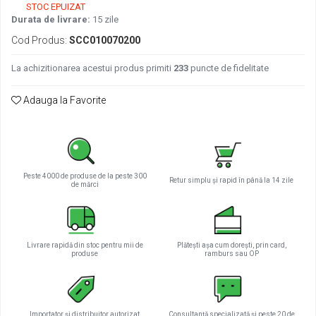
STOC EPUIZAT
Pachete complete stocare energie
Durata de livrare:
15 zile
Sisteme de Stocare Comerciale
Cod Produs:
SCC010070200
Sisteme fotovoltaice complete
La achizitionarea acestui produs primiti
233
puncte de fidelitate
Sisteme fotovoltaice de putere
mica (rulota/caravan/case de
Adauga la Favorite
vacanta)
Sisteme fotovoltaice profesionale
Pachete sisteme fotovoltaice
Statii de incarcare vehicule electrice
Statii de incarcare
Peste 4000 de produse de la peste 300
Retur simplu și rapid în până la 14 zile
de mărci
Cabluri de incarcare vehicule
electrice
Prize de incarcare vehicule
electrice
Livrare rapidă din stoc pentru mii de
Plătești așa cum dorești, prin card,
produse
ramburs sau OP
Accesorii
Turbine eoliene pentru casă
Acumulatori VRLA AGM/GEL /
Importator și distribuitor autorizat
Consultanță specializată și peste 20 de