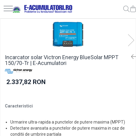
Toate Produsele
Reduceri de vara
Acumulatori, Baterii si Incarcatoare
Cabluri
Uzuale
Acumulatori
Baterii
Diverse
Baterii alcaline
Prelungitoare
Incarcator solar Victron Energy BlueSolar MPPT
150/70-Tr | E-Acumulatori
Baterii litiu
Panouri fotovoltaice
Zinc-Carbon
Sisteme de prindere
Baterii rotunde argint
Invertoare
2.337,82 RON
Baterii auditive
Statii de incarcare EV
Accesorii baterii
UPS
Baterii Industriale
Caracteristici
Acumulatori
Urmarire ultra-rapida a punctelor de putere maxima (MPPT)
Ni-MH
Detectare avansata a punctelor de putere maxima in caz de
Li-Ion
conditii de umbrire partiala