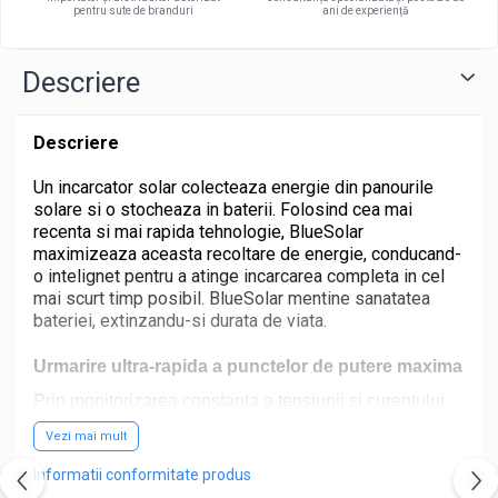
Tractiune / LiFePo4
pentru sute de branduri
ani de experiență
Baterii si acumulatori gel si VRLA 6-
12 V
Descriere
Baterii si acumulatori AGM VRLA de
6-12 V
Descriere
Acumulatori Moto, ATV
GEL
Un incarcator solar colecteaza energie din panourile
solare si o stocheaza in baterii. Folosind cea mai
AGM
recenta si mai rapida tehnologie, BlueSolar
Li-Ion
maximizeaza aceasta recoltare de energie, conducand-
SLA AGM (Sealed Lead Acid)
o intelignet pentru a atinge incarcarea completa in cel
mai scurt timp posibil. BlueSolar mentine sanatatea
Deep Cycle - Tractiune/Semi-
bateriei, extinzandu-si durata de viata.
Tractiune
Marine & Caravan
Urmarire ultra-rapida a punctelor de putere maxima
APC
Prin monitorizarea constanta a tensiunii si curentului
de iesire a panourilor solare (PV), tehnologia MPPT
Pachete acumulatori VRLA
Vezi mai mult
asigura faptul ca fiecare picatura de energie
Sisteme de management (BMS)
disponibila este clatita din panouri si recoltata pentru
Informatii conformitate produs
stocare.
Avantajul acestui lucru se observa cel mai
Redresoare, incarcatoare si testere