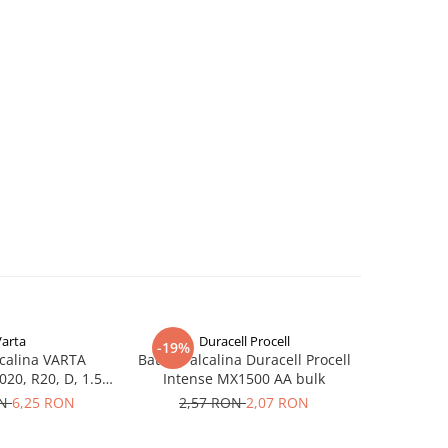
Varta
Duracell Procell
-19%
-22%
lcalina VARTA
Baterie alcalina Duracell Procell
Baterie al
20, R20, D, 1.5V,
Intense MX1500 AA bulk
Power D R
bulk
ON
6,25 RON
2,57 RON
2,07 RON
14,24