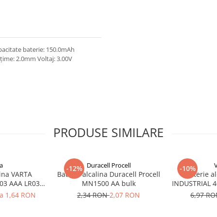
pacitate baterie: 150.0mAh
țime: 2.0mm Voltaj: 3.00V
PRODUSE SIMILARE
a
Duracell Procell
-12%
-10%
lina VARTA
Baterie alcalina Duracell Procell
Baterie a
03 AAA LR03
MN1500 AA bulk
INDUSTRIAL 40
V
la 1,64 RON
2,34 RON
2,07 RON
6,97 R