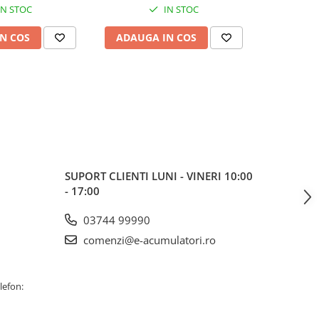
IN STOC
IN STOC
N COS
ADAUGA IN COS
ADAUG
SUPORT CLIENTI
LUNI - VINERI 10:00
- 17:00
03744 99990
comenzi@e-acumulatori.ro
lefon: