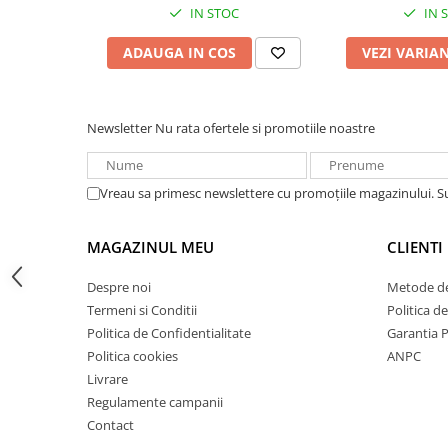
Acumulatori VRLA AGM/GEL /
IN STOC
IN 
Tractiune / LiFePo4
ADAUGA IN COS
VEZI VARIA
Baterii si acumulatori gel si VRLA
6-12 V
Baterii si acumulatori AGM VRLA
de 6-12 V
Newsletter
Nu rata ofertele si promotiile noastre
Acumulatori Moto, ATV
GEL
Vreau sa primesc newslettere cu promoțiile magazinului. 
AGM
Li-Ion
MAGAZINUL MEU
CLIENTI
SLA AGM (Sealed Lead Acid)
Despre noi
Metode de
Deep Cycle - Tractiune/Semi-
Tractiune
Termeni si Conditii
Politica d
Politica de Confidentialitate
Garantia 
Marine & Caravan
Politica cookies
ANPC
APC
Livrare
Regulamente campanii
Pachete acumulatori VRLA
Contact
Sisteme de management (BMS)