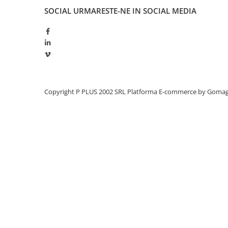
Redresoare, incarcatoare si testere
SOCIAL
URMARESTE-NE IN SOCIAL MEDIA
Redresoare auto, moto, barci si
stationare
Surse UPS
UPS pentru centrale termice si
sisteme de urgenta - acumulator
extern
UPS Calculatoare si Servere
Copyright P PLUS 2002 SRL
Platforma E-commerce by Goma
UPS Trifazat
Stabilizatoare Tensiune
PDUs unitati de distributie a
energiei electrice
Cabinete baterii
Acumulatori UPS
Drumetii / Camping
Accesorii
Frigidere portabile