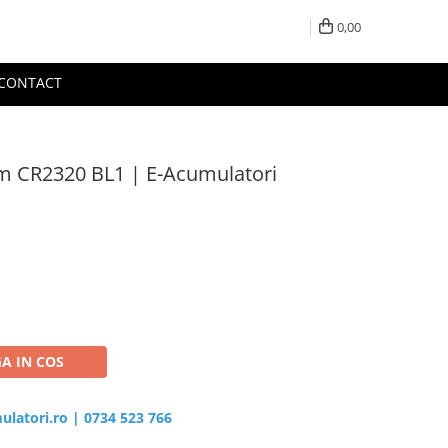
0,00
CONTACT
m CR2320 BL1 | E-Acumulatori
A IN COS
ulatori.ro
|
0734 523 766