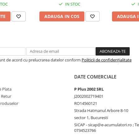
STOC
IN STOC
NTE
ADAUGA IN COS
ADAUGA I
Sunt de acord cu prelucrarea datelor conform
Politicii de confidențialitate
DATE COMERCIALE
 Plata
P Plus 2002 SRL
e Retur
J2002002719401
Produselor
RO14560121
Strada Hatmanul Arbore 8-10
sector 1, Bucuresti
SICAP - sicap@e-acumulatori.ro ; Te
0734523766