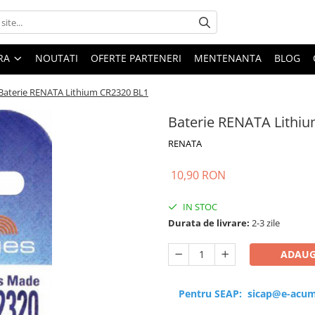
ARA
NOUTATI
OFERTE PARTENERI
MENTENANTA
BLOG
Baterie RENATA Lithium CR2320 BL1
Baterie RENATA Lithiu
RENATA
10,90 RON
IN STOC
Durata de livrare:
2-3 zile
ADAUG
Pentru SEAP:
sicap@e-acum