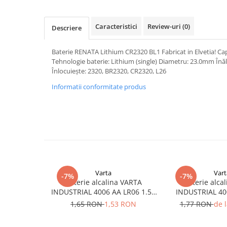
Pachete complete stocare energie
Sisteme de Stocare Comerciale
Caracteristici
Review-uri
(0)
Descriere
Sisteme fotovoltaice complete
Baterie RENATA Lithium CR2320 BL1 Fabricat in Elvetia! Ca
Sisteme fotovoltaice de putere
Tehnologie baterie: Lithium (single) Diametru: 23.0mm Înăl
mica (rulota/caravan/case de
Înlocuiește: 2320, BR2320, CR2320, L26
vacanta)
Sisteme fotovoltaice profesionale
Informatii conformitate produs
Pachete sisteme fotovoltaice
Statii de incarcare vehicule
electrice
Statii de incarcare
Cabluri de incarcare vehicule
electrice
Varta
Vart
Prize de incarcare vehicule
-7%
-7%
Baterie alcalina VARTA
Baterie alca
electrice
INDUSTRIAL 4006 AA LR06 1.5V
INDUSTRIAL 40
bulk
1.5
Accesorii
1,65 RON
1,53 RON
1,77 RON
de 
Turbine eoliene pentru casă