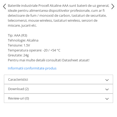
Acumulatori VRLA AGM/GEL /
Bateriile industriale Procell Alcaline AAA sunt baterii de uz general,
Tractiune / LiFePo4
ideale pentru alimentarea dispozitivelor profesionale, cum ar fi
Baterii si acumulatori gel si VRLA
detectoare de fum / monoxid de carbon, tastaturi de securitate,
6-12 V
telecomenzi, mouse wireless, tastaturi wireless, senzori de
miscare, jucarii etc.
Baterii si acumulatori AGM VRLA
de 6-12 V
Tip: AAA (R3)
Tehnologie: Alcalina
Acumulatori Moto, ATV
Tensiune: 1.5V
GEL
Temperatura operare: -20 / +54 °C
Greutate: 24g
AGM
Pentru mai multe detalii consultati Datasheet atasat!
Li-Ion
Informatii conformitate produs
SLA AGM (Sealed Lead Acid)
Deep Cycle - Tractiune/Semi-
Caracteristici
Tractiune
Download (2)
Marine & Caravan
APC
Review-uri
(0)
Pachete acumulatori VRLA
Sisteme de management (BMS)