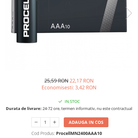
Incarcatoare acumulatori
Panouri fotovoltaice si accesorii
Panouri fotovoltaice
Sisteme prindere panouri
fotovoltaice
Accesorii
Invertoare
Invertoare Hibrid
Invertoare On-grid
25,59 RON
22,17 RON
Invertoare Off-grid
Economisesti:
3,42
RON
Controlere solare
MPPT
IN STOC
Durata de livrare:
24-72 ore, termen informativ, nu este contractual
PWM
Convertoare de tensiune
ADAUGA IN COS
Sisteme de stocare energie
Cod Produs:
ProcellMN2400AAA10
LiFePO4