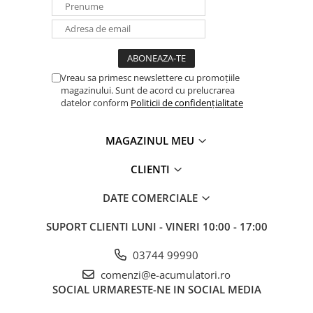
Panouri portabile
Racire/Incalzire
Statii energie portabile
Vreau sa primesc newslettere cu promoțiile
Diverse
magazinului. Sunt de acord cu prelucrarea
Electrice
datelor conform
Politicii de confidențialitate
Intrerupatoare si prize
Dulapuri pentru cablare
MAGAZINUL MEU
structurata
CLIENTI
Sigurante
Tablouri electrice
DATE COMERCIALE
Lumina (Becuri si Lanterne)
SUPORT CLIENTI
LUNI - VINERI 10:00 - 17:00
Laptop & PC accesorii, baterii,
cabluri USB, prelungitoare USB
03744 99990
Cablu de date si Adaptoare
comenzi@e-acumulatori.ro
Solutii solare portabile
SOCIAL
URMARESTE-NE IN SOCIAL MEDIA
Lichidare de stoc