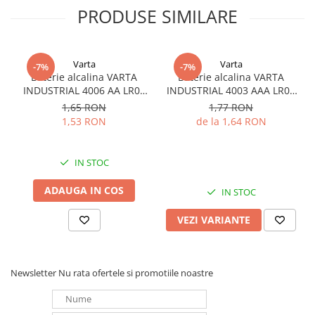
PRODUSE SIMILARE
Redresoare, incarcatoare si testere
Redresoare auto, moto, barci si
stationare
Varta
Varta
-7%
-7%
Surse UPS
Baterie alcalina VARTA
Baterie alcalina VARTA
UPS pentru centrale termice si
INDUSTRIAL 4006 AA LR06
INDUSTRIAL 4003 AAA LR03
sisteme de urgenta - acumulator
1.5V bulk
1.5V
1,65 RON
1,77 RON
extern
1,53 RON
de la 1,64 RON
UPS Calculatoare si Servere
UPS Trifazat
IN STOC
Stabilizatoare Tensiune
PDUs unitati de distributie a
ADAUGA IN COS
IN STOC
energiei electrice
VEZI VARIANTE
Cabinete baterii
Acumulatori UPS
Drumetii / Camping
Newsletter
Nu rata ofertele si promotiile noastre
Accesorii
Frigidere portabile