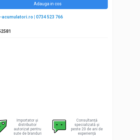
Adauga in cos
-acumulatori.ro
|
0734 523 766
52581
Importator și
Consultanță
distribuitor
specializată și
autorizat pentru
peste 20 de ani de
sute de branduri
experiență