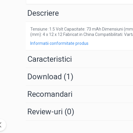
Pachete complete stocare energie
Descriere
Sisteme de Stocare Comerciale
Sisteme fotovoltaice complete
Tensiune :1.5 Volt Capacitate: 73 mAh Dimensiuni (mm):
Sisteme fotovoltaice de putere
(mm): 4 x 12 x 12 Fabricat in China Compatibilitati: Va
mica (rulota/caravan/case de
Informatii conformitate produs
vacanta)
Sisteme fotovoltaice profesionale
Pachete sisteme fotovoltaice
Caracteristici
Statii de incarcare vehicule electrice
Statii de incarcare
Download (1)
Cabluri de incarcare vehicule
electrice
Recomandari
Prize de incarcare vehicule
electrice
Review-uri
(0)
Accesorii
Turbine eoliene pentru casă
Acumulatori VRLA AGM/GEL /