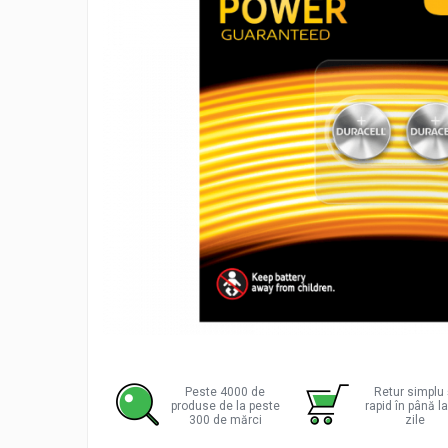
Incarcatoare acumulatori
Panouri fotovoltaice si accesorii
Panouri fotovoltaice
Sisteme prindere panouri
fotovoltaice
Accesorii
Invertoare
Invertoare Hibrid
Invertoare On-grid
Invertoare Off-grid
Controlere solare
MPPT
PWM
Distribu
pe
Convertoare de tensiune
Facebo
Peste 4000 de
Retur simplu 
produse de la peste
rapid în până l
Sisteme de stocare energie
300 de mărci
zile
LiFePO4