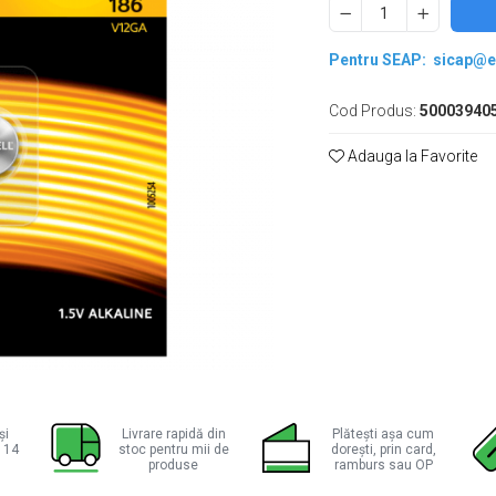
Pentru SEAP:
sicap@e
Cod Produs:
50003940
Adauga la Favorite
ie
ok
și
Livrare rapidă din
Plătești așa cum
a 14
stoc pentru mii de
dorești, prin card,
produse
ramburs sau OP