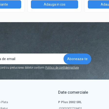
iante
Adauga in cos
Adaug
cord cu prelucrarea datelor conform
Politicii de confidențialitate
Date comerciale
 Plata
P Plus 2002 SRL
 Retur
J2002002719401