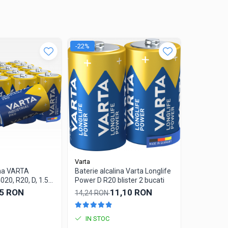
-22%
Varta
Varta
ina VARTA
Baterie alcalina Varta Longlife
Baterie Va
20, R20, D, 1.5V,
Power D R20 blister 2 bucati
Duty AAA Z
4 buc
25 RON
11,10 RON
3,56 RO
14,24 RON
IN STOC
IN STO