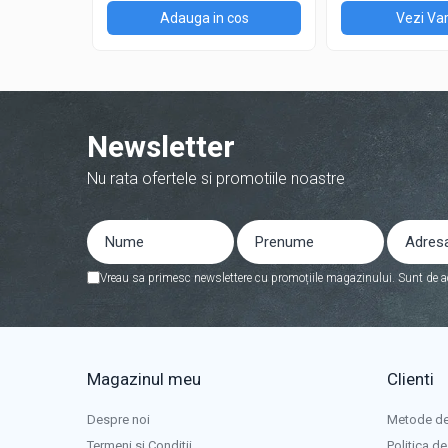
Adauga in cos
Vezi Var
Redresoare auto, moto, barci si
stationare
Surse UPS
UPS pentru centrale termice si
sisteme de urgenta - acumulator
Newsletter
extern
UPS Calculatoare si Servere
Nu rata ofertele si promotiile noastre
UPS Trifazat
Stabilizatoare Tensiune
PDUs unitati de distributie a
energiei electrice
Vreau sa primesc newslettere cu promoțiile magazinului. Sunt de a
Cabinete baterii
Acumulatori UPS
Drumetii / Camping
Magazinul meu
Clienti
Accesorii
Frigidere portabile
Despre noi
Metode de
Termeni si Conditii
Politica de