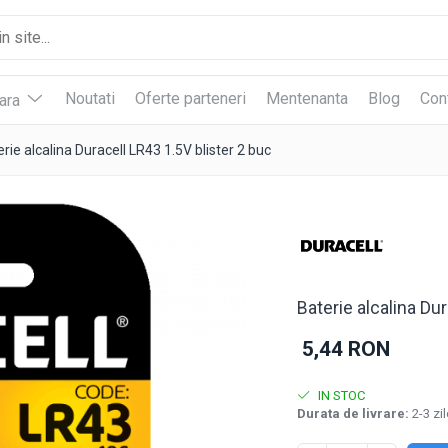
Noutati
Oferte parteneri
Mentenanta
Blog
Con
vara
rie alcalina Duracell LR43 1.5V blister 2 buc
Baterie alcalina Du
5,44 RON
IN STOC
Durata de livrare:
2-3 zil