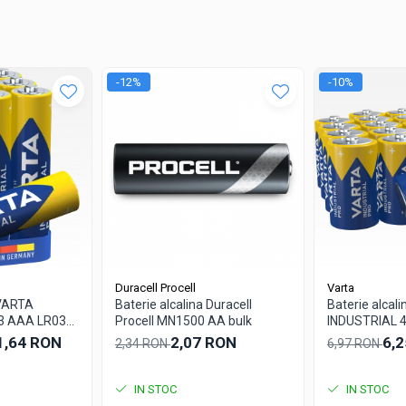
-12%
-10%
Duracell Procell
Varta
 VARTA
Baterie alcalina Duracell
Baterie alcal
3 AAA LR03
Procell MN1500 AA bulk
INDUSTRIAL 40
bulk
 1,64 RON
2,07 RON
6,
2,34 RON
6,97 RON
IN STOC
IN STOC