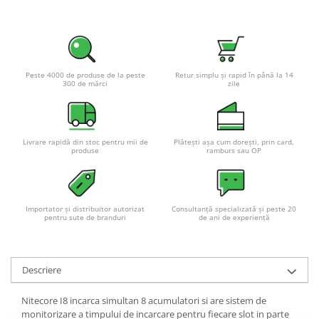
Pachete complete stocare energie
Sisteme de Stocare Comerciale
Sisteme fotovoltaice complete
Sisteme fotovoltaice de putere
Peste 4000 de produse de la peste
Retur simplu și rapid în până la 14
300 de mărci
zile
mica (rulota/caravan/case de
vacanta)
Sisteme fotovoltaice profesionale
Pachete sisteme fotovoltaice
Livrare rapidă din stoc pentru mii de
Plătești așa cum dorești, prin card,
produse
ramburs sau OP
Statii de incarcare vehicule
electrice
Statii de incarcare
Importator și distribuitor autorizat
Consultanță specializată și peste 20
Cabluri de incarcare vehicule
pentru sute de branduri
de ani de experiență
electrice
Prize de incarcare vehicule
electrice
Descriere
Accesorii
Nitecore I8 incarca simultan 8 acumulatori si are sistem de
Turbine eoliene pentru casă
monitorizare a timpului de incarcare pentru fiecare slot in parte