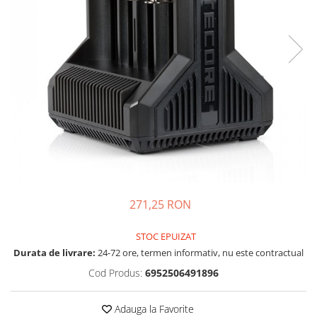
Incarcatoare acumulatori
Panouri fotovoltaice si accesorii
Panouri fotovoltaice
Sisteme prindere panouri
fotovoltaice
Accesorii
Invertoare
Invertoare Hibrid
Invertoare On-grid
Invertoare Off-grid
271,25 RON
Controlere solare
MPPT
STOC EPUIZAT
PWM
Durata de livrare:
24-72 ore, termen informativ, nu este contractual
Convertoare de tensiune
Cod Produs:
6952506491896
Sisteme de stocare energie
LiFePO4
Adauga la Favorite