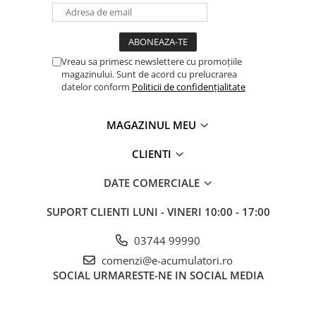
Panouri portabile
Racire/Incalzire
Statii energie portabile
Vreau sa primesc newslettere cu promoțiile
magazinului. Sunt de acord cu prelucrarea
Diverse
datelor conform
Politicii de confidențialitate
Electrice
Intrerupatoare si prize
MAGAZINUL MEU
Dulapuri pentru cablare
CLIENTI
structurata
Sigurante
DATE COMERCIALE
Tablouri electrice
Lumina (Becuri si Lanterne)
SUPORT CLIENTI
LUNI - VINERI 10:00 - 17:00
Laptop & PC accesorii, baterii,
03744 99990
cabluri USB, prelungitoare USB
comenzi@e-acumulatori.ro
Cablu de date si Adaptoare
SOCIAL
URMARESTE-NE IN SOCIAL MEDIA
Solutii solare portabile
Lichidare de stoc