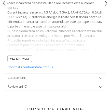
Acumulatori VRLA AGM/GEL /
(daca incarcarea depaseste 20 de ore, aceasta este automat
Tractiune / LiFePo4
oprita).
Curent incarcare maxim: 1,5 A/ slot (1.5Ax2, 1Ax4, 0.75Ax4, 0.5Ax8
Baterii si acumulatori gel si VRLA
USB: 5Vx2.1A). i8 distribuie energia la toate cele 8 sloturi pentru a
6-12 V
eficientiza incarcarea (cand un acumulator este aproape incarcat,
Baterii si acumulatori AGM VRLA
o parte din energie este trimisa celorlalti).
de 6-12 V
Dupa introducerea acumulatorilor, Nitecore I8 detecteaza nivelul
acestora si selecteaza voltajul si modul potrivit de îincarcare.
Acumulatori Moto, ATV
Protectie impotriva polaritatii inversate/ scurt-circuitarii
(notificare prin indicatorul rosu daca sunt probleme)
GEL
Nitecore I8 are functie de recuperare a acumulatorilor Li-Ion cu
AGM
circuit de protectie. Dupa introducerea acumulatorilor in
Li-Ion
incarcator, I8 ii testeaza si activeaza inainte de a initia procesul de
VEZI MAI MULT
incarcare.
SLA AGM (Sealed Lead Acid)
Informatii conformitate produs
Functionarea este simpla; indicatorul rosu arata ca incarcarea
Deep Cycle - Tractiune/Semi-
este in desfasurare, indicatorul verde, ca incarcarea s-a încheiat.
Tractiune
Compatibil cu aparatura USB, max 5V/ 2.1A.
Caracteristici
Producator: Nitecore
Marine & Caravan
Review-uri
(0)
Culoare: Negru
APC
Numar Acumulatori: 8
Incarcare Independenta Slot DA
Pachete acumulatori VRLA
Alimentare (Volti) AC 100-240V, DC 12V
Tensiune Incarcare (Volti) 1.48V ±1%, 4.2V ±1%, 5V ±5%
Sisteme de management (BMS)
PRODUSE SIMILARE