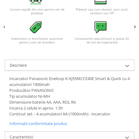
Livrare rapidă din stoc pentru mii de
Plătești așa cum dorești, prin card,
produse
ramburs sau OP
Importator și distribuitor autorizat
Consultanță specializată și peste 20
pentru sute de branduri
de ani de experiență
Descriere
Incarcator Panasonic Eneloop K-KJ55MCCE40E Smart & Quick cu 4
acumulatori 1900mah
Producător PANASONIC
Tip acumulator Ni-MH
Dimensiune baterie AA, AAA, R03, R6
Incarca 2 celule in aprox. 1.5h
Conţinut set: - 4 acumulatori AA (1900mAh) - incarcator
Informatii conformitate produs
Caracteristici