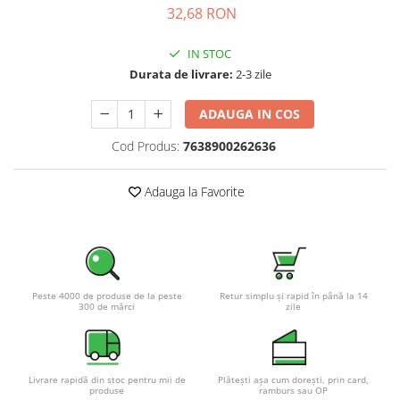
32,68 RON
Pachete complete stocare energie
Sisteme de Stocare Comerciale
IN STOC
Sisteme fotovoltaice complete
Durata de livrare:
2-3 zile
Sisteme fotovoltaice de putere
mica (rulota/caravan/case de
ADAUGA IN COS
vacanta)
Sisteme fotovoltaice profesionale
Cod Produs:
7638900262636
Pachete sisteme fotovoltaice
Adauga la Favorite
Statii de incarcare vehicule
electrice
Statii de incarcare
Cabluri de incarcare vehicule
electrice
Peste 4000 de produse de la peste
Retur simplu și rapid în până la 14
300 de mărci
zile
Prize de incarcare vehicule
electrice
Accesorii
Livrare rapidă din stoc pentru mii de
Plătești așa cum dorești, prin card,
Turbine eoliene pentru casă
produse
ramburs sau OP