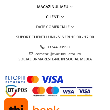
UPS
MAGAZINUL MEU
Acumulatori
CLIENTI
Diverse
Invertoare
DATE COMERCIALE
Sisteme de prindere
SUPORT CLIENTI
LUNI - VINERI 10:00 - 17:00
Statii de incarcare EV
03744 99990
OUTLET
comenzi@e-acumulatori.ro
Pompe de caldura
SOCIAL
URMARESTE-NE IN SOCIAL MEDIA