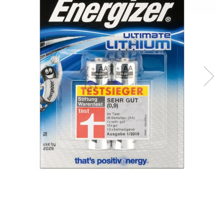
Incarcatoare acumulatori
Panouri fotovoltaice si accesorii
Panouri fotovoltaice
Sisteme prindere panouri
fotovoltaice
Accesorii
Invertoare
Invertoare Hibrid
Invertoare On-grid
Invertoare Off-grid
Controlere solare
MPPT
PWM
Convertoare de tensiune
Sisteme de stocare energie
LiFePO4