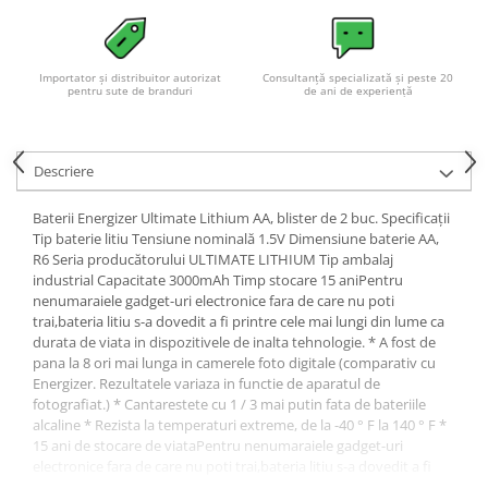
Acumulatori VRLA AGM/GEL /
Tractiune / LiFePo4
Baterii si acumulatori gel si VRLA
Importator și distribuitor autorizat
Consultanță specializată și peste 20
6-12 V
pentru sute de branduri
de ani de experiență
Baterii si acumulatori AGM VRLA
de 6-12 V
Acumulatori Moto, ATV
Descriere
GEL
Baterii Energizer Ultimate Lithium AA, blister de 2 buc. Specificații
AGM
Tip baterie litiu Tensiune nominală 1.5V Dimensiune baterie AA,
R6 Seria producătorului ULTIMATE LITHIUM Tip ambalaj
Li-Ion
industrial Capacitate 3000mAh Timp stocare 15 aniPentru
SLA AGM (Sealed Lead Acid)
nenumaraiele gadget-uri electronice fara de care nu poti
Deep Cycle - Tractiune/Semi-
trai,bateria litiu s-a dovedit a fi printre cele mai lungi din lume ca
Tractiune
durata de viata in dispozitivele de inalta tehnologie. * A fost de
pana la 8 ori mai lunga in camerele foto digitale (comparativ cu
Marine & Caravan
Energizer. Rezultatele variaza in functie de aparatul de
fotografiat.) * Cantarestete cu 1 / 3 mai putin fata de bateriile
APC
alcaline * Rezista la temperaturi extreme, de la -40 ° F la 140 ° F *
Pachete acumulatori VRLA
15 ani de stocare de viataPentru nenumaraiele gadget-uri
electronice fara de care nu poti trai,bateria litiu s-a dovedit a fi
Sisteme de management (BMS)
printre cele mai lungi din lume ca durata de viata in dispozitivele