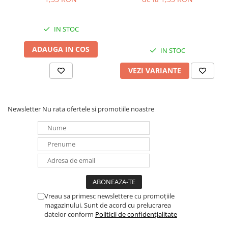
Panouri portabile
Racire/Incalzire
IN STOC
Statii energie portabile
ADAUGA IN COS
IN STOC
Diverse
VEZI VARIANTE
Electrice
Intrerupatoare si prize
Dulapuri pentru cablare
Newsletter
Nu rata ofertele si promotiile noastre
structurata
Sigurante
Tablouri electrice
Lumina (Becuri si Lanterne)
Laptop & PC accesorii, baterii,
cabluri USB, prelungitoare USB
Cablu de date si Adaptoare
Vreau sa primesc newslettere cu promoțiile
magazinului. Sunt de acord cu prelucrarea
Solutii solare portabile
datelor conform
Politicii de confidențialitate
Lichidare de stoc