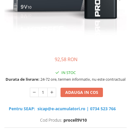
Sisteme de management (BMS)
Redresoare, incarcatoare si testere
Redresoare auto, moto, barci si
stationare
92,58 RON
IN STOC
Durata de livrare:
24-72 ore, termen informativ, nu este contractual
ADAUGA IN COS
Pentru SEAP:
sicap@e-acumulatori.ro
|
0734 523 766
Cod Produs:
procell9V10