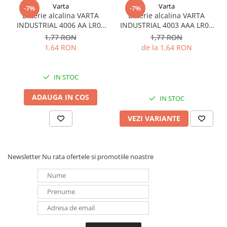
Varta
Varta
-7%
-7%
Baterie alcalina VARTA
Baterie alcalina VARTA
INDUSTRIAL 4006 AA LR06
INDUSTRIAL 4003 AAA LR03
1.5V bulk
1.5V
1,77 RON
1,77 RON
1,64 RON
de la 1,64 RON
IN STOC
ADAUGA IN COS
IN STOC
VEZI VARIANTE
Newsletter
Nu rata ofertele si promotiile noastre