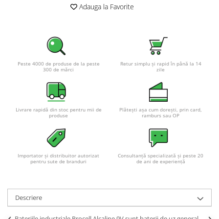
Adauga la Favorite
Peste 4000 de produse de la peste
Retur simplu și rapid în până la 14
300 de mărci
zile
Livrare rapidă din stoc pentru mii de
Plătești așa cum dorești, prin card,
produse
ramburs sau OP
Importator și distribuitor autorizat
Consultanță specializată și peste 20
pentru sute de branduri
de ani de experiență
Descriere
Bateriile industriale Procell Alcaline 9V sunt baterii de uz general,