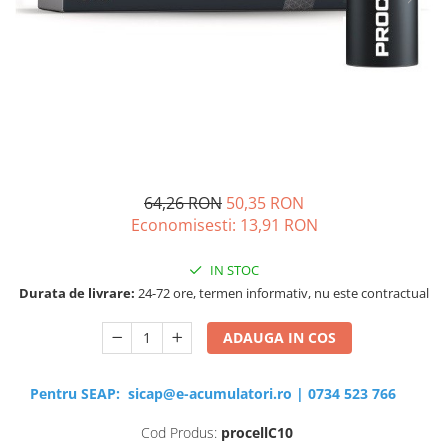
Sisteme de management (BMS)
Redresoare, incarcatoare si testere
Redresoare auto, moto, barci si
stationare
64,26 RON
50,35 RON
Economisesti:
13,91
RON
IN STOC
Durata de livrare:
24-72 ore, termen informativ, nu este contractual
ADAUGA IN COS
Pentru SEAP:
sicap@e-acumulatori.ro
|
0734 523 766
Cod Produs:
procellC10