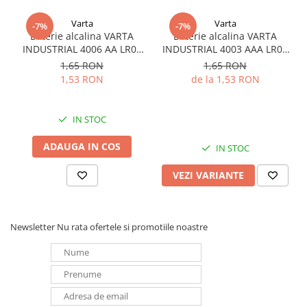
Varta
Varta
-7%
-7%
Baterie alcalina VARTA
Baterie alcalina VARTA
INDUSTRIAL 4006 AA LR06
INDUSTRIAL 4003 AAA LR03
1.5V bulk
1.5V
1,65 RON
1,65 RON
1,53 RON
de la 1,53 RON
IN STOC
ADAUGA IN COS
IN STOC
VEZI VARIANTE
Newsletter
Nu rata ofertele si promotiile noastre