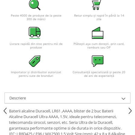
Peste 4000 de produse de la peste
Retur simplu și rapid în până la 14
300 de mărci
zile
Livrare rapidă din stoc pentru mii de
Plătești așa cum dorești, prin card,
produse
ramburs sau OP
Importator și distribuitor autorizat
Consultanță specializată și peste 20
pentru sute de branduri
de ani de experiență
Descriere
Baterii alcaline Duracell, LR61 ,AAAA, blister de 2 buc Baterii
Alcaline Duracell Ultra AAAA, 1.5V, ideale pentru telecomenzi,
telecomanda sirocol, senzori, etc. Seria Ultra de la Duracell,
garanteaza performante optime si de durata in orice dispozitiv.
IEC: LR8D425 / E96 / MX2500 1.5 Volt Size (mm): 42 x 8 x 8 Alkaline