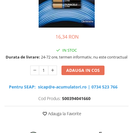
Sisteme de management (BMS)
Redresoare, incarcatoare si testere
Redresoare auto, moto, barci si
stationare
16,34 RON
IN STOC
Durata de livrare:
24-72 ore, termen informativ, nu este contractual
ADAUGA IN COS
Pentru SEAP:
sicap@e-acumulatori.ro
|
0734 523 766
Cod Produs:
500394041660
Adauga la Favorite