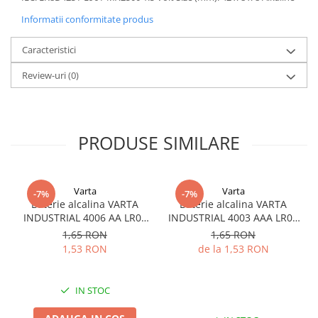
Informatii conformitate produs
Caracteristici
Review-uri
(0)
PRODUSE SIMILARE
Varta
Varta
-7%
-7%
Baterie alcalina VARTA
Baterie alcalina VARTA
INDUSTRIAL 4006 AA LR06
INDUSTRIAL 4003 AAA LR03
1.5V bulk
1.5V
1,65 RON
1,65 RON
1,53 RON
de la 1,53 RON
IN STOC