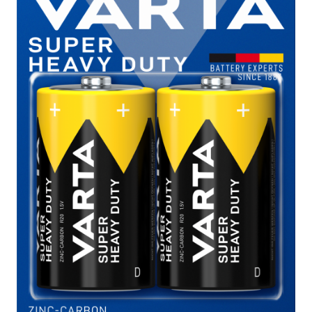
Incarcatoare acumulatori
Panouri fotovoltaice si accesorii
Panouri fotovoltaice
Sisteme prindere panouri
fotovoltaice
Accesorii
Invertoare
Invertoare Hibrid
Invertoare On-grid
Invertoare Off-grid
Controlere solare
MPPT
PWM
Convertoare de tensiune
Sisteme de stocare energie
LiFePO4