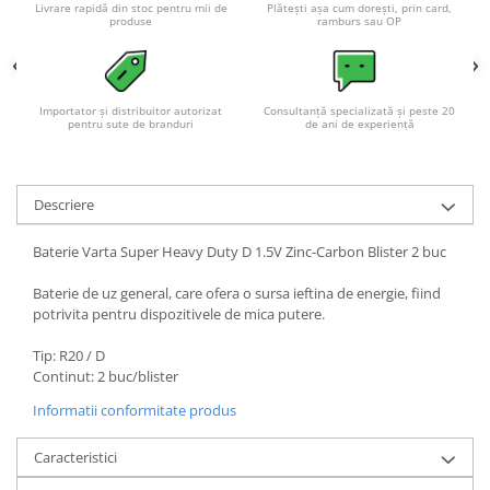
Acumulatori VRLA AGM/GEL /
Livrare rapidă din stoc pentru mii de
Plătești așa cum dorești, prin card,
produse
ramburs sau OP
Tractiune / LiFePo4
Baterii si acumulatori gel si VRLA
6-12 V
Importator și distribuitor autorizat
Consultanță specializată și peste 20
Baterii si acumulatori AGM VRLA
pentru sute de branduri
de ani de experiență
de 6-12 V
Acumulatori Moto, ATV
GEL
Descriere
AGM
Baterie Varta Super Heavy Duty D 1.5V Zinc-Carbon Blister 2 buc
Li-Ion
SLA AGM (Sealed Lead Acid)
Baterie de uz general, care ofera o sursa ieftina de energie, fiind
potrivita pentru dispozitivele de mica putere.
Deep Cycle - Tractiune/Semi-
Tractiune
Tip: R20 / D
Marine & Caravan
Continut: 2 buc/blister
APC
Informatii conformitate produs
Pachete acumulatori VRLA
Caracteristici
Sisteme de management (BMS)