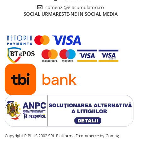
UPS
comenzi@e-acumulatori.ro
SOCIAL
URMARESTE-NE IN SOCIAL MEDIA
Acumulatori
Diverse
Invertoare
Sisteme de prindere
Statii de incarcare EV
OUTLET
Pompe de caldura
Copyright P PLUS 2002 SRL
Platforma E-commerce by Gomag