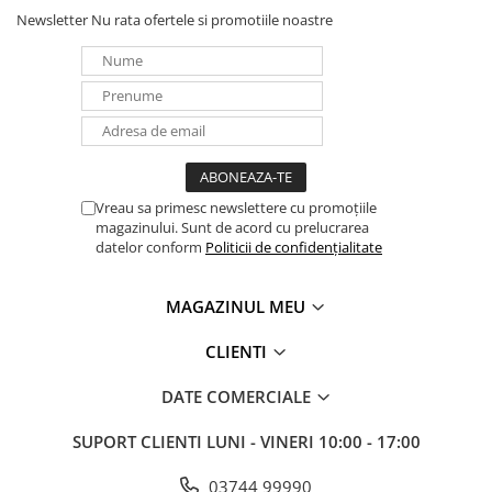
Newsletter
Nu rata ofertele si promotiile noastre
Panouri portabile
Racire/Incalzire
Statii energie portabile
Diverse
Electrice
Intrerupatoare si prize
Vreau sa primesc newslettere cu promoțiile
Dulapuri pentru cablare
magazinului. Sunt de acord cu prelucrarea
structurata
datelor conform
Politicii de confidențialitate
Sigurante
Tablouri electrice
MAGAZINUL MEU
Lumina (Becuri si Lanterne)
CLIENTI
Laptop & PC accesorii, baterii,
cabluri USB, prelungitoare USB
DATE COMERCIALE
Cablu de date si Adaptoare
SUPORT CLIENTI
LUNI - VINERI 10:00 - 17:00
Solutii solare portabile
Lichidare de stoc
03744 99990