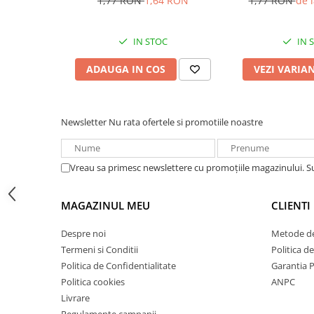
1,77 RON
1,64 RON
1,77 RON
de 
Acumulatori VRLA AGM/GEL /
Tractiune / LiFePo4
Baterii si acumulatori gel si VRLA
IN STOC
IN 
6-12 V
ADAUGA IN COS
VEZI VARIA
Baterii si acumulatori AGM VRLA
de 6-12 V
Acumulatori Moto, ATV
Newsletter
Nu rata ofertele si promotiile noastre
GEL
AGM
Li-Ion
Vreau sa primesc newslettere cu promoțiile magazinului. 
SLA AGM (Sealed Lead Acid)
Deep Cycle - Tractiune/Semi-
MAGAZINUL MEU
CLIENTI
Tractiune
Despre noi
Metode de
Marine & Caravan
Termeni si Conditii
Politica d
APC
Politica de Confidentialitate
Garantia 
Politica cookies
ANPC
Pachete acumulatori VRLA
Livrare
Sisteme de management (BMS)