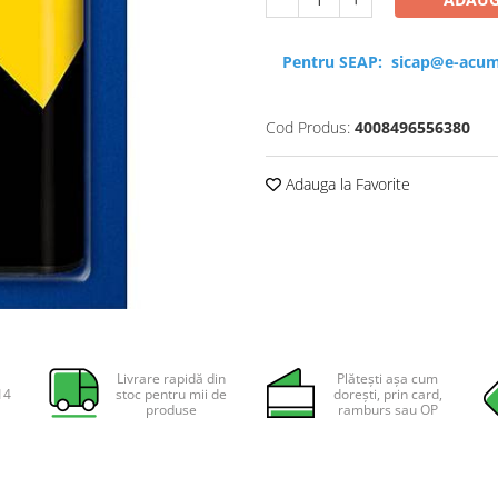
Pentru SEAP:
sicap@e-acum
Cod Produs:
4008496556380
Adauga la Favorite
Livrare rapidă din
Plătești așa cum
14
stoc pentru mii de
dorești, prin card,
produse
ramburs sau OP