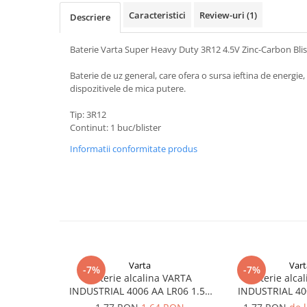
Pachete complete stocare energie
Caracteristici
Review-uri
(1)
Descriere
Sisteme de Stocare Comerciale
Baterie Varta Super Heavy Duty 3R12 4.5V Zinc-Carbon Blis
Sisteme fotovoltaice complete
Sisteme fotovoltaice de putere
Baterie de uz general, care ofera o sursa ieftina de energie,
mica (rulota/caravan/case de
dispozitivele de mica putere.
vacanta)
Sisteme fotovoltaice profesionale
Tip: 3R12
Continut: 1 buc/blister
Pachete sisteme fotovoltaice
Informatii conformitate produs
Statii de incarcare vehicule
electrice
Statii de incarcare
Cabluri de incarcare vehicule
electrice
Prize de incarcare vehicule
electrice
Varta
Vart
-7%
-7%
Accesorii
Baterie alcalina VARTA
Baterie alca
INDUSTRIAL 4006 AA LR06 1.5V
INDUSTRIAL 40
Turbine eoliene pentru casă
bulk
1.5