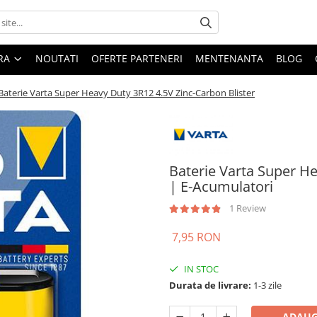
ARA
NOUTATI
OFERTE PARTENERI
MENTENANTA
BLOG
Baterie Varta Super Heavy Duty 3R12 4.5V Zinc-Carbon Blister
Baterie Varta Super He
| E-Acumulatori
1 Review
7,95 RON
IN STOC
Durata de livrare:
1-3 zile
ADAUG