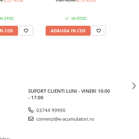
ON
2,07 RON
7,47 RON
6,70 RON
2,76
IN STOC
IN STOC
N COS
ADAUGA IN COS
ADAUG
SUPORT CLIENTI
LUNI - VINERI 10:00
- 17:00
03744 99990
comenzi@e-acumulatori.ro