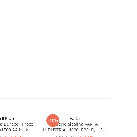
ll Procell
Varta
Du
-10%
-20%
na Duracell Procell
Baterie alcalina VARTA
Baterie alc
X1500 AA bulk
INDUSTRIAL 4020, R20, D, 1.5V,
Intense
bulk