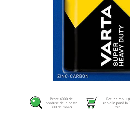
Incarcatoare acumulatori
Panouri fotovoltaice si accesorii
Panouri fotovoltaice
Sisteme prindere panouri
fotovoltaice
Accesorii
Invertoare
Invertoare Hibrid
Invertoare On-grid
Invertoare Off-grid
Controlere solare
Distribuie
pe
MPPT
Facebook
Peste 4000 de
Retur simplu și
PWM
produse de la peste
rapid în până la 
300 de mărci
zile
Convertoare de tensiune
Sisteme de stocare energie
LiFePO4