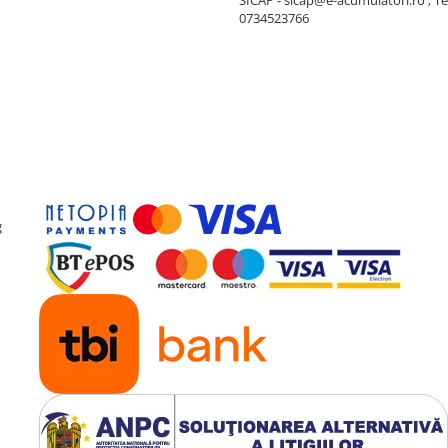
SICAP - sicap@e-acumulatori.ro ; Te
0734523766
g