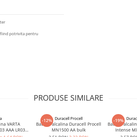
ter
 fiind potrivita pentru
PRODUSE SIMILARE
a
Duracell Procell
Durace
-12%
-19%
lina VARTA
Baterie alcalina Duracell Procell
Baterie alcali
03 AAA LR03
MN1500 AA bulk
Intense M
V