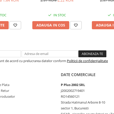
la 1,64 RON
2,51 RON
2,22 RON
2,57 R
STOC
IN STOC
NTE
ADAUGA IN COS
ADAUGA I
Sunt de acord cu prelucrarea datelor conform
Politicii de confidențialitate
DATE COMERCIALE
 Plata
P Plus 2002 SRL
e Retur
J2002002719401
Produselor
RO14560121
Strada Hatmanul Arbore 8-10
sector 1, Bucuresti