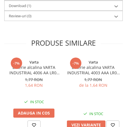
Download (1)
Review-uri
(0)
PRODUSE SIMILARE
Varta
Varta
-7%
-7%
Baterie alcalina VARTA
Baterie alcalina VARTA
INDUSTRIAL 4006 AA LR06
INDUSTRIAL 4003 AAA LR03
1.5V bulk
1.5V
1,77 RON
1,77 RON
1,64 RON
de la 1,64 RON
IN STOC
ADAUGA IN COS
IN STOC
VEZI VARIANTE