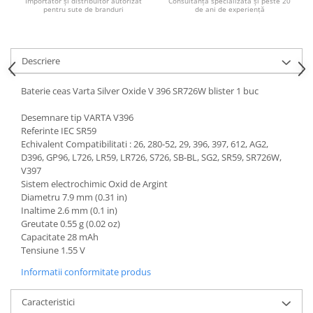
Importator și distribuitor autorizat
Consultanță specializată și peste 20
pentru sute de branduri
de ani de experiență
Descriere
Baterie ceas Varta Silver Oxide V 396 SR726W blister 1 buc
Desemnare tip VARTA V396
Referinte IEC SR59
Echivalent Compatibilitati : 26, 280-52, 29, 396, 397, 612, AG2,
D396, GP96, L726, LR59, LR726, S726, SB-BL, SG2, SR59, SR726W,
V397
Sistem electrochimic Oxid de Argint
Diametru 7.9 mm (0.31 in)
Inaltime 2.6 mm (0.1 in)
Greutate 0.55 g (0.02 oz)
Capacitate 28 mAh
Tensiune 1.55 V
Informatii conformitate produs
Caracteristici