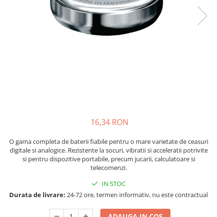
Sisteme de management (BMS)
Redresoare, incarcatoare si testere
Redresoare auto, moto, barci si
stationare
16,34 RON
O gama completa de baterii fiabile pentru o mare varietate de ceasuri
digitale si analogice. Rezistente la socuri, vibratii si acceleratii potrivite
si pentru dispozitive portabile, precum jucarii, calculatoare si
telecomenzi.
IN STOC
Durata de livrare:
24-72 ore, termen informativ, nu este contractual
ADAUGA IN COS