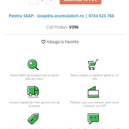
Pentru SEAP:
sicap@e-acumulatori.ro
|
0734 523 766
Cod Produs:
V396
Adauga la Favorite
Peste 4000 de produse de la peste
Retur simplu și rapid în până la 14
300 de mărci
zile
Livrare rapidă din stoc pentru mii de
Plătești așa cum dorești, prin card,
produse
ramburs sau OP