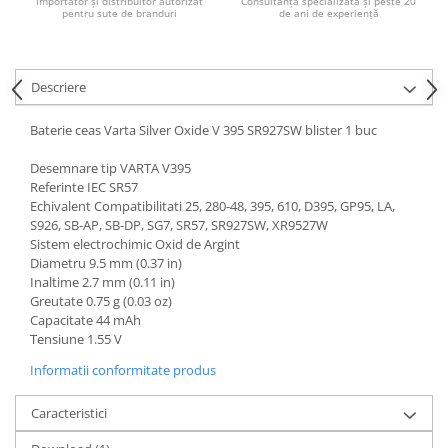
Importator și distribuitor autorizat
Consultanță specializată și peste 20
pentru sute de branduri
de ani de experiență
Descriere
Baterie ceas Varta Silver Oxide V 395 SR927SW blister 1 buc
Desemnare tip VARTA V395
Referinte IEC SR57
Echivalent Compatibilitati 25, 280-48, 395, 610, D395, GP95, LA,
S926, SB-AP, SB-DP, SG7, SR57, SR927SW, XR9527W
Sistem electrochimic Oxid de Argint
Diametru 9.5 mm (0.37 in)
Inaltime 2.7 mm (0.11 in)
Greutate 0.75 g (0.03 oz)
Capacitate 44 mAh
Tensiune 1.55 V
Informatii conformitate produs
Caracteristici