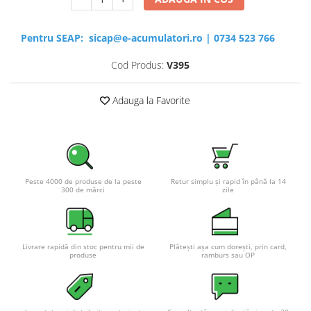
Pentru SEAP:
sicap@e-acumulatori.ro
|
0734 523 766
Cod Produs:
V395
Adauga la Favorite
Peste 4000 de produse de la peste
Retur simplu și rapid în până la 14
300 de mărci
zile
Livrare rapidă din stoc pentru mii de
Plătești așa cum dorești, prin card,
produse
ramburs sau OP