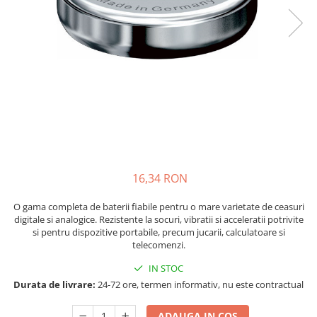
Sisteme de management (BMS)
Redresoare, incarcatoare si testere
Redresoare auto, moto, barci si
stationare
16,34 RON
O gama completa de baterii fiabile pentru o mare varietate de ceasuri
digitale si analogice. Rezistente la socuri, vibratii si acceleratii potrivite
si pentru dispozitive portabile, precum jucarii, calculatoare si
telecomenzi.
IN STOC
Durata de livrare:
24-72 ore, termen informativ, nu este contractual
ADAUGA IN COS