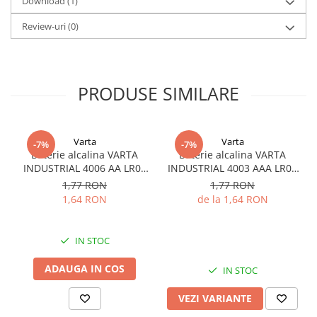
Download (1)
Review-uri
(0)
PRODUSE SIMILARE
Varta
Varta
-7%
-7%
Baterie alcalina VARTA
Baterie alcalina VARTA
INDUSTRIAL 4006 AA LR06
INDUSTRIAL 4003 AAA LR03
1.5V bulk
1.5V
1,77 RON
1,77 RON
1,64 RON
de la 1,64 RON
IN STOC
ADAUGA IN COS
IN STOC
VEZI VARIANTE