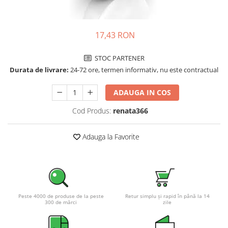
Incarcatoare acumulatori
Panouri fotovoltaice si accesorii
Panouri fotovoltaice
17,43 RON
Sisteme prindere panouri
STOC PARTENER
fotovoltaice
Durata de livrare:
24-72 ore, termen informativ, nu este contractual
Accesorii
Invertoare
ADAUGA IN COS
Invertoare Hibrid
Cod Produs:
renata366
Invertoare On-grid
Invertoare Off-grid
Adauga la Favorite
Controlere solare
MPPT
PWM
Convertoare de tensiune
Peste 4000 de produse de la peste
Retur simplu și rapid în până la 14
300 de mărci
zile
Sisteme de stocare energie
LiFePO4