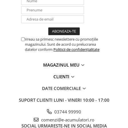
Redresoare, incarcatoare si testere
Redresoare auto, moto, barci si
stationare
Surse UPS
UPS pentru centrale termice si
Vreau sa primesc newslettere cu promoțiile
sisteme de urgenta - acumulator
magazinului. Sunt de acord cu prelucrarea
extern
datelor conform
Politicii de confidențialitate
UPS Calculatoare si Servere
UPS Trifazat
MAGAZINUL MEU
Stabilizatoare Tensiune
CLIENTI
PDUs unitati de distributie a
energiei electrice
DATE COMERCIALE
Cabinete baterii
SUPORT CLIENTI
LUNI - VINERI 10:00 - 17:00
Acumulatori UPS
Drumetii / Camping
03744 99990
Accesorii
comenzi@e-acumulatori.ro
SOCIAL
URMARESTE-NE IN SOCIAL MEDIA
Frigidere portabile