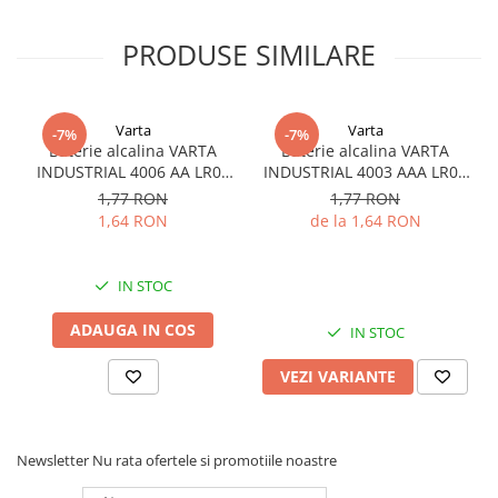
Acumulatori VRLA AGM/GEL /
Tractiune / LiFePo4
PRODUSE SIMILARE
Baterii si acumulatori gel si VRLA
6-12 V
Baterii si acumulatori AGM VRLA
Varta
Varta
-7%
-7%
de 6-12 V
Baterie alcalina VARTA
Baterie alcalina VARTA
INDUSTRIAL 4006 AA LR06
INDUSTRIAL 4003 AAA LR03
Acumulatori Moto, ATV
1.5V bulk
1.5V
1,77 RON
1,77 RON
GEL
1,64 RON
de la 1,64 RON
AGM
Li-Ion
IN STOC
SLA AGM (Sealed Lead Acid)
Deep Cycle - Tractiune/Semi-
ADAUGA IN COS
IN STOC
Tractiune
VEZI VARIANTE
Marine & Caravan
APC
Pachete acumulatori VRLA
Newsletter
Nu rata ofertele si promotiile noastre
Sisteme de management (BMS)