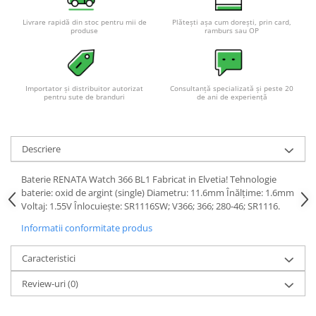
Pachete complete stocare energie
Livrare rapidă din stoc pentru mii de
Plătești așa cum dorești, prin card,
produse
ramburs sau OP
Sisteme de Stocare Comerciale
Sisteme fotovoltaice complete
Sisteme fotovoltaice de putere
mica (rulota/caravan/case de
Importator și distribuitor autorizat
Consultanță specializată și peste 20
pentru sute de branduri
de ani de experiență
vacanta)
Sisteme fotovoltaice profesionale
Pachete sisteme fotovoltaice
Descriere
Statii de incarcare vehicule
electrice
Baterie RENATA Watch 366 BL1 Fabricat in Elvetia! Tehnologie
Statii de incarcare
baterie: oxid de argint (single) Diametru: 11.6mm Înălțime: 1.6mm
Voltaj: 1.55V Înlocuiește: SR1116SW; V366; 366; 280-46; SR1116.
Cabluri de incarcare vehicule
electrice
Informatii conformitate produs
Prize de incarcare vehicule
Caracteristici
electrice
Accesorii
Review-uri
(0)
Turbine eoliene pentru casă