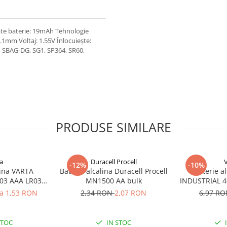
ate baterie: 19mAh Tehnologie
2.1mm Voltaj: 1.55V Înlocuiește:
, SBAG-DG, SG1, SP364, SR60,
PRODUSE SIMILARE
a
Duracell Procell
-12%
-10%
lina VARTA
Baterie alcalina Duracell Procell
Baterie a
03 AAA LR03
MN1500 AA bulk
INDUSTRIAL 40
V
la 1,53 RON
2,34 RON
2,07 RON
6,97 R
STOC
IN STOC