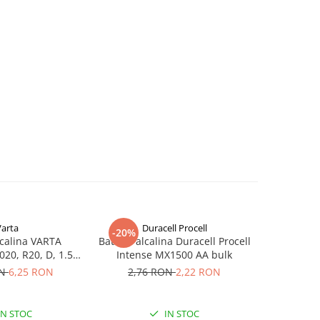
Varta
Duracell Procell
-20%
-22%
lcalina VARTA
Baterie alcalina Duracell Procell
Baterie al
20, R20, D, 1.5V,
Intense MX1500 AA bulk
Power D R
bulk
ON
6,25 RON
2,76 RON
2,22 RON
14,24
IN STOC
IN STOC