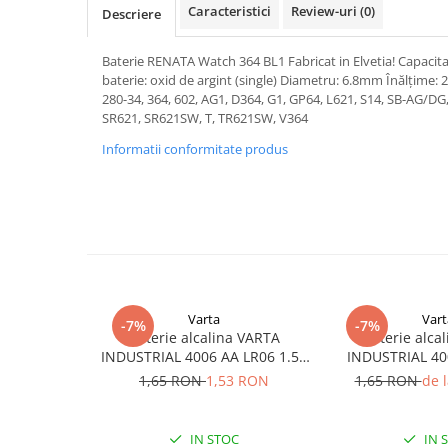
Caracteristici
Review-uri
(0)
Descriere
Pachete complete stocare energie
Sisteme de Stocare Comerciale
Baterie RENATA Watch 364 BL1 Fabricat in Elvetia! Capacit
Sisteme fotovoltaice complete
baterie: oxid de argint (single) Diametru: 6.8mm Înălțime: 
280-34, 364, 602, AG1, D364, G1, GP64, L621, S14, SB-AG/DG
Sisteme fotovoltaice de putere
SR621, SR621SW, T, TR621SW, V364
mica (rulota/caravan/case de
vacanta)
Informatii conformitate produs
Sisteme fotovoltaice profesionale
Pachete sisteme fotovoltaice
Statii de incarcare vehicule
electrice
Statii de incarcare
Cabluri de incarcare vehicule
electrice
Varta
Vart
-7%
-7%
Baterie alcalina VARTA
Baterie alca
Prize de incarcare vehicule
INDUSTRIAL 4006 AA LR06 1.5V
INDUSTRIAL 40
electrice
bulk
1.5
1,65 RON
1,53 RON
1,65 RON
de 
Accesorii
Turbine eoliene pentru casă
IN STOC
IN 