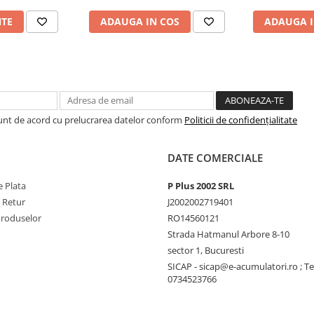
NTE
ADAUGA IN COS
ADAUGA I
Sunt de acord cu prelucrarea datelor conform
Politicii de confidențialitate
DATE COMERCIALE
 Plata
P Plus 2002 SRL
e Retur
J2002002719401
Produselor
RO14560121
Strada Hatmanul Arbore 8-10
sector 1, Bucuresti
SICAP - sicap@e-acumulatori.ro ; Te
0734523766