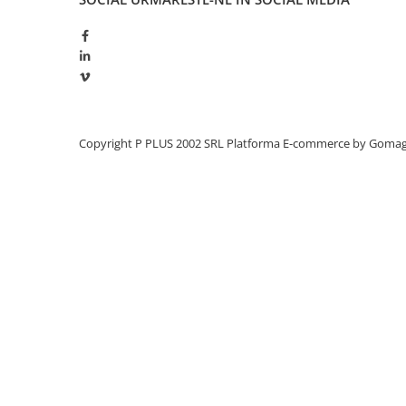
Redresoare, incarcatoare si testere
Redresoare auto, moto, barci si
stationare
Surse UPS
UPS pentru centrale termice si
sisteme de urgenta - acumulator
Copyright P PLUS 2002 SRL
Platforma E-commerce by Goma
extern
UPS Calculatoare si Servere
UPS Trifazat
Stabilizatoare Tensiune
PDUs unitati de distributie a
energiei electrice
Cabinete baterii
Acumulatori UPS
Drumetii / Camping
Accesorii
Frigidere portabile