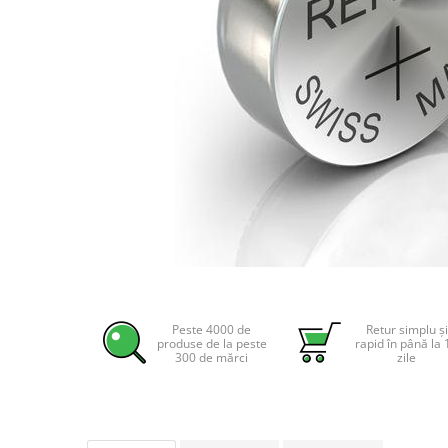
Incarcatoare acumulatori
Panouri fotovoltaice si accesorii
Panouri fotovoltaice
Sisteme prindere panouri
fotovoltaice
Accesorii
Invertoare
Invertoare Hibrid
Invertoare On-grid
Invertoare Off-grid
Distribuie
Controlere solare
pe
MPPT
Facebook
Peste 4000 de
Retur simplu și
produse de la peste
rapid în până la 
PWM
300 de mărci
zile
Convertoare de tensiune
Sisteme de stocare energie
LiFePO4