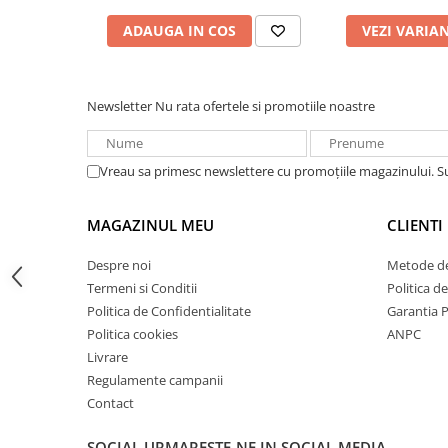
Acumulatori VRLA AGM/GEL /
Tractiune / LiFePo4
ADAUGA IN COS
VEZI VARIA
Baterii si acumulatori gel si VRLA
6-12 V
Baterii si acumulatori AGM VRLA
Newsletter
Nu rata ofertele si promotiile noastre
de 6-12 V
Acumulatori Moto, ATV
Vreau sa primesc newslettere cu promoțiile magazinului. 
GEL
AGM
MAGAZINUL MEU
CLIENTI
Li-Ion
SLA AGM (Sealed Lead Acid)
Despre noi
Metode de
Termeni si Conditii
Politica d
Deep Cycle - Tractiune/Semi-
Tractiune
Politica de Confidentialitate
Garantia 
Politica cookies
ANPC
Marine & Caravan
Livrare
APC
Regulamente campanii
Pachete acumulatori VRLA
Contact
Sisteme de management (BMS)
SOCIAL
URMARESTE-NE IN SOCIAL MEDIA