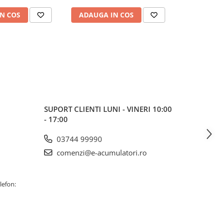
N COS
ADAUGA IN COS
ADAUG
SUPORT CLIENTI
LUNI - VINERI 10:00
- 17:00
03744 99990
comenzi@e-acumulatori.ro
lefon: