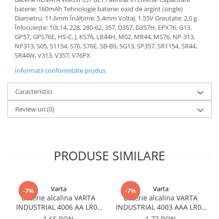
Acumulatori VRLA AGM/GEL /
baterie: 160mAh Tehnologie baterie: oxid de argint (single)
Tractiune / LiFePo4
Diametru: 11.6mm Înălțime: 5.4mm Voltaj: 1.55V Greutate: 2,0 g
Baterii si acumulatori gel si VRLA
Înlocuiește: 10L14, 228, 280-62, 357, D357, D357H, EPX76, G13,
6-12 V
GP57, GPS76E, HS-C, J, KS76, LR44H, M02, MR44, MS76, NP-313,
NP313, S05, S1154, S76, S76E, SB-B9, SG13, SP357, SR1154, SR44,
Baterii si acumulatori AGM VRLA
SR44W, V313, V357, V76PX
de 6-12 V
Informatii conformitate produs
Acumulatori Moto, ATV
GEL
Caracteristici
AGM
Review-uri
(0)
Li-Ion
SLA AGM (Sealed Lead Acid)
Deep Cycle - Tractiune/Semi-
PRODUSE SIMILARE
Tractiune
Marine & Caravan
APC
Varta
Varta
-7%
-7%
Pachete acumulatori VRLA
Baterie alcalina VARTA
Baterie alcalina VARTA
INDUSTRIAL 4006 AA LR06
INDUSTRIAL 4003 AAA LR03
Sisteme de management (BMS)
1.5V bulk
1.5V
1,65 RON
1,77 RON