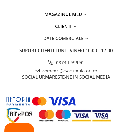
Panouri portabile
MAGAZINUL MEU
Racire/Incalzire
Statii energie portabile
CLIENTI
Diverse
DATE COMERCIALE
Electrice
SUPORT CLIENTI
LUNI - VINERI 10:00 - 17:00
Intrerupatoare si prize
Dulapuri pentru cablare
03744 99990
structurata
comenzi@e-acumulatori.ro
Sigurante
SOCIAL
URMARESTE-NE IN SOCIAL MEDIA
Tablouri electrice
Lumina (Becuri si Lanterne)
Laptop & PC accesorii, baterii,
cabluri USB, prelungitoare USB
Cablu de date si Adaptoare
Solutii solare portabile
Lichidare de stoc