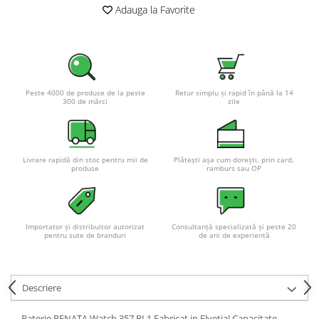
Adauga la Favorite
Pachete complete stocare energie
Sisteme de Stocare Comerciale
Sisteme fotovoltaice complete
Sisteme fotovoltaice de putere
mica (rulota/caravan/case de
Peste 4000 de produse de la peste
Retur simplu și rapid în până la 14
300 de mărci
zile
vacanta)
Sisteme fotovoltaice profesionale
Pachete sisteme fotovoltaice
Statii de incarcare vehicule
Livrare rapidă din stoc pentru mii de
Plătești așa cum dorești, prin card,
produse
ramburs sau OP
electrice
Statii de incarcare
Cabluri de incarcare vehicule
electrice
Importator și distribuitor autorizat
Consultanță specializată și peste 20
pentru sute de branduri
de ani de experiență
Prize de incarcare vehicule
electrice
Accesorii
Descriere
Turbine eoliene pentru casă
Baterie RENATA Watch 357 BL1 Fabricat in Elvetia! Capacitate