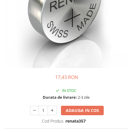
Incarcatoare acumulatori
Panouri fotovoltaice si accesorii
Panouri fotovoltaice
Sisteme prindere panouri
fotovoltaice
Accesorii
Invertoare
Invertoare Hibrid
Invertoare On-grid
17,43 RON
Invertoare Off-grid
Controlere solare
IN STOC
MPPT
Durata de livrare:
2-3 zile
PWM
ADAUGA IN COS
Convertoare de tensiune
Sisteme de stocare energie
Cod Produs:
renata357
LiFePO4