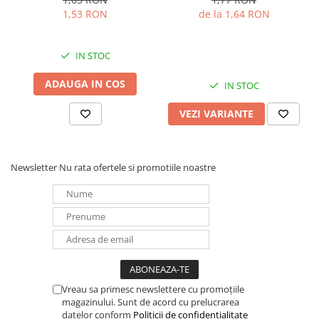
Redresoare, incarcatoare si testere
1,53 RON
de la 1,64 RON
Redresoare auto, moto, barci si
stationare
IN STOC
Surse UPS
ADAUGA IN COS
IN STOC
UPS pentru centrale termice si
sisteme de urgenta - acumulator
VEZI VARIANTE
extern
UPS Calculatoare si Servere
UPS Trifazat
Newsletter
Nu rata ofertele si promotiile noastre
Stabilizatoare Tensiune
PDUs unitati de distributie a
energiei electrice
Cabinete baterii
Acumulatori UPS
Drumetii / Camping
Vreau sa primesc newslettere cu promoțiile
Accesorii
magazinului. Sunt de acord cu prelucrarea
Frigidere portabile
datelor conform
Politicii de confidențialitate