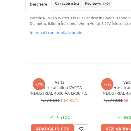
Caracteristici
Review-uri
(0)
Descriere
Pachete complete stocare energie
Sisteme de Stocare Comerciale
Baterie RENATA Watch 339 BL1 Fabricat in Elvetia! Tehnologi
Sisteme fotovoltaice complete
Diametru: 6.8mm Înălțime: 1.4mm Voltaj: 1.55V Înlocuiește
Sisteme fotovoltaice de putere
Informatii conformitate produs
mica (rulota/caravan/case de
vacanta)
Sisteme fotovoltaice profesionale
Pachete sisteme fotovoltaice
Statii de incarcare vehicule
electrice
Statii de incarcare
Varta
Vart
-7%
-7%
Cabluri de incarcare vehicule
Baterie alcalina VARTA
Baterie alca
electrice
INDUSTRIAL 4006 AA LR06 1.5V
INDUSTRIAL 40
bulk
1.5
1,77 RON
1,64 RON
1,77 RON
de 
Prize de incarcare vehicule
electrice
Accesorii
IN STOC
IN 
Turbine eoliene pentru casă
ADAUGA IN COS
VEZI VARIA