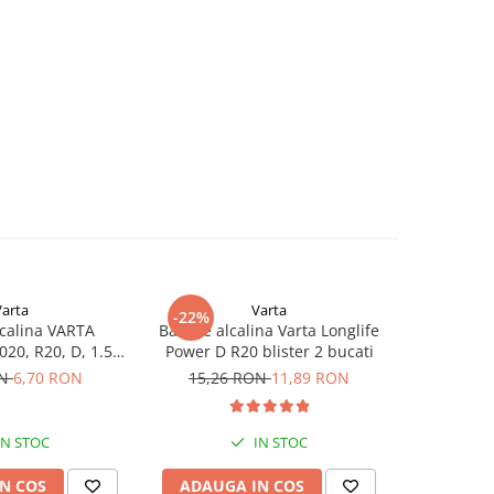
Varta
Varta
-22%
-23%
lcalina VARTA
Baterie alcalina Varta Longlife
Baterie al
20, R20, D, 1.5V,
Power D R20 blister 2 bucati
Power AA
bulk
ON
6,70 RON
15,26 RON
11,89 RON
65,35
IN STOC
IN STOC
S
N COS
ADAUGA IN COS
ADAUG