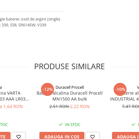
e baterie: oxid de argint (single)
: 339, S58, SR614SW, V339
PRODUSE SIMILARE
a
Duracell Procell
-12%
-10%
lina VARTA
Baterie alcalina Duracell Procell
Baterie a
03 AAA LR03
MN1500 AA bulk
INDUSTRIAL 40
V
la 1,64 RON
2,51 RON
2,22 RON
7,47 R
STOC
IN STOC
NTE
ADAUGA IN COS
ADAUGA I