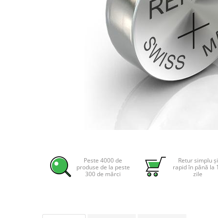
Incarcatoare acumulatori
Panouri fotovoltaice si accesorii
Panouri fotovoltaice
Sisteme prindere panouri
fotovoltaice
Accesorii
Invertoare
Invertoare Hibrid
Invertoare On-grid
Invertoare Off-grid
Distribuie
Controlere solare
pe
MPPT
Facebook
Peste 4000 de
Retur simplu și
produse de la peste
rapid în până la 
PWM
300 de mărci
zile
Convertoare de tensiune
Sisteme de stocare energie
LiFePO4