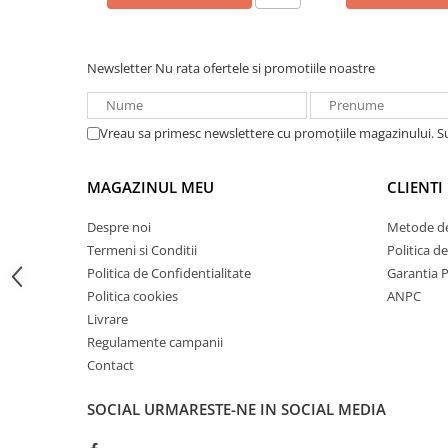
Acumulatori VRLA AGM/GEL /
Tractiune / LiFePo4
Baterii si acumulatori gel si VRLA
Newsletter
Nu rata ofertele si promotiile noastre
6-12 V
Baterii si acumulatori AGM VRLA
de 6-12 V
Vreau sa primesc newslettere cu promoțiile magazinului. 
Acumulatori Moto, ATV
GEL
MAGAZINUL MEU
CLIENTI
AGM
Despre noi
Metode de
Li-Ion
Termeni si Conditii
Politica d
SLA AGM (Sealed Lead Acid)
Politica de Confidentialitate
Garantia 
Deep Cycle - Tractiune/Semi-
Politica cookies
ANPC
Tractiune
Livrare
Marine & Caravan
Regulamente campanii
Contact
APC
Pachete acumulatori VRLA
SOCIAL
URMARESTE-NE IN SOCIAL MEDIA
Sisteme de management (BMS)