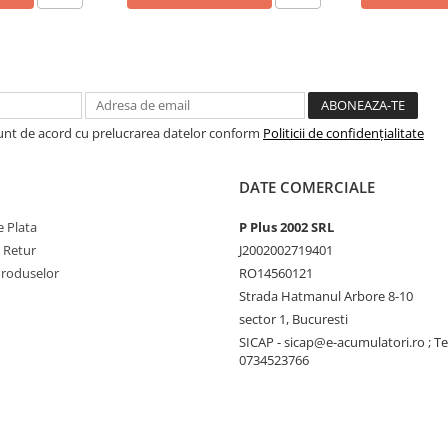
Sunt de acord cu prelucrarea datelor conform
Politicii de confidențialitate
DATE COMERCIALE
 Plata
P Plus 2002 SRL
e Retur
J2002002719401
Produselor
RO14560121
Strada Hatmanul Arbore 8-10
sector 1, Bucuresti
SICAP - sicap@e-acumulatori.ro ; Te
0734523766