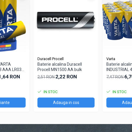
Duracell Procell
Varta
 VARTA
Baterie alcalina Duracell
Baterie alcal
3 AAA LR03
Procell MN1500 AA bulk
INDUSTRIAL 40
bulk
 1,64 RON
2,22 RON
6,
2,51 RON
7,47 RON
IN STOC
IN STOC
iante
Adauga in cos
Adaug