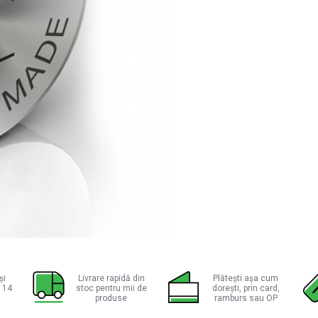
ie
ok
și
Livrare rapidă din
Plătești așa cum
a 14
stoc pentru mii de
dorești, prin card,
produse
ramburs sau OP