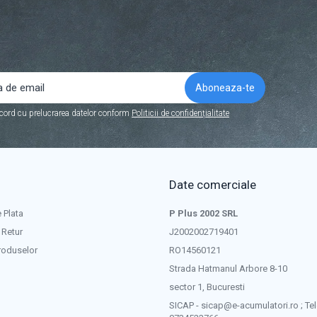
cord cu prelucrarea datelor conform
Politicii de confidențialitate
Date comerciale
 Plata
P Plus 2002 SRL
 Retur
J2002002719401
roduselor
RO14560121
Strada Hatmanul Arbore 8-10
sector 1, Bucuresti
SICAP - sicap@e-acumulatori.ro ; Tel