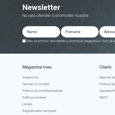
Newsletter
Redresoare auto, moto, barci si
stationare
Nu rata ofertele si promotiile noastre
Surse UPS
UPS pentru centrale termice si
sisteme de urgenta - acumulator
extern
UPS Calculatoare si Servere
Vreau sa primesc newslettere cu promoțiile magazinului. Sunt de a
UPS Trifazat
Stabilizatoare Tensiune
PDUs unitati de distributie a
Magazinul meu
Clienti
energiei electrice
Cabinete baterii
Despre noi
Metode de
Termeni si Conditii
Politica de
Acumulatori UPS
Politica de Confidentialitate
Garantia P
Drumetii / Camping
Politica cookies
ANPC
Accesorii
Livrare
Frigidere portabile
Regulamente campanii