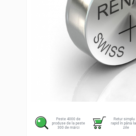
Incarcatoare acumulatori
Panouri fotovoltaice si accesorii
Panouri fotovoltaice
Sisteme prindere panouri
fotovoltaice
Accesorii
Invertoare
Invertoare Hibrid
Invertoare On-grid
Invertoare Off-grid
Controlere solare
MPPT
PWM
Distribu
pe
Convertoare de tensiune
Facebo
Peste 4000 de
Retur simplu 
produse de la peste
rapid în până l
Sisteme de stocare energie
300 de mărci
zile
LiFePO4