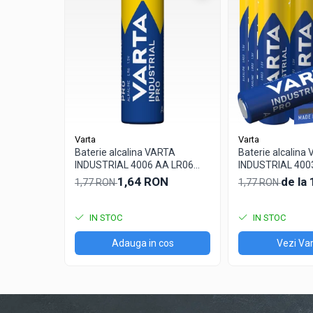
Tractiune / LiFePo4
Baterii si acumulatori gel si VRLA 6-
12 V
Baterii si acumulatori AGM VRLA de
6-12 V
Acumulatori Moto, ATV
GEL
AGM
Varta
Varta
Baterie alcalina VARTA
Baterie alcalina
Li-Ion
INDUSTRIAL 4006 AA LR06
INDUSTRIAL 400
SLA AGM (Sealed Lead Acid)
1.5V bulk
1.5V
1,64 RON
de la
1,77 RON
1,77 RON
Deep Cycle - Tractiune/Semi-
Tractiune
IN STOC
IN STOC
Marine & Caravan
Adauga in cos
Vezi Var
APC
Pachete acumulatori VRLA
Sisteme de management (BMS)
Redresoare, incarcatoare si testere