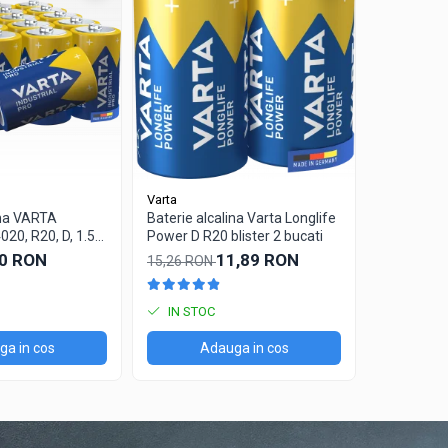
Varta
Varta
ina VARTA
Baterie alcalina Varta Longlife
Baterie al
20, R20, D, 1.5V,
Power D R20 blister 2 bucati
Power AA b
70 RON
11,89 RON
15,26 RON
65,35 RO
IN STOC
STOC P
a in cos
Adauga in cos
Ad