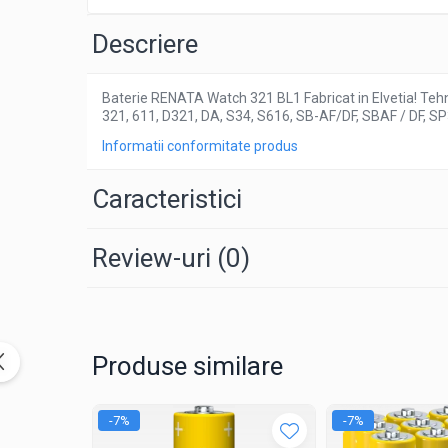
Pachete complete stocare energie
Descriere
Sisteme de Stocare Comerciale
Sisteme fotovoltaice complete
Baterie RENATA Watch 321 BL1 Fabricat in Elvetia! Tehn
Sisteme fotovoltaice de putere
321, 611, D321, DA, S34, S616, SB-AF/DF, SBAF / DF,
mica (rulota/caravan/case de
Informatii conformitate produs
vacanta)
Sisteme fotovoltaice profesionale
Pachete sisteme fotovoltaice
Caracteristici
Statii de incarcare vehicule electrice
Statii de incarcare
Review-uri
(0)
Cabluri de incarcare vehicule
electrice
Prize de incarcare vehicule
electrice
Produse similare
Accesorii
Turbine eoliene pentru casă
-7%
-7%
Acumulatori VRLA AGM/GEL /