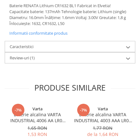
Acumulatori VRLA AGM/GEL /
Baterie RENATA Lithium CR1632 BL1 Fabricat in Elvetia!
Tractiune / LiFePo4
Capacitate baterie: 137mAh Tehnologie baterie: Lithium (single)
Baterii si acumulatori gel si VRLA
Diametru: 16.0mm Înălțime: 1.6mm Voltaj: 3.00V Greutate: 1,8 g
6-12 V
Înlocuiește: 1632, CR1632, L50
Baterii si acumulatori AGM VRLA
Informatii conformitate produs
de 6-12 V
Caracteristici
Acumulatori Moto, ATV
Review-uri
(1)
GEL
AGM
Li-Ion
SLA AGM (Sealed Lead Acid)
PRODUSE SIMILARE
Deep Cycle - Tractiune/Semi-
Tractiune
Marine & Caravan
Varta
Varta
-7%
-7%
Baterie alcalina VARTA
Baterie alcalina VARTA
APC
INDUSTRIAL 4006 AA LR06
INDUSTRIAL 4003 AAA LR03
Pachete acumulatori VRLA
1.5V bulk
1.5V
1,65 RON
1,77 RON
1,53 RON
de la 1,64 RON
Sisteme de management (BMS)