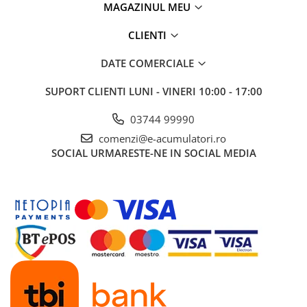
MAGAZINUL MEU
Panouri portabile
CLIENTI
Racire/Incalzire
Statii energie portabile
DATE COMERCIALE
Diverse
SUPORT CLIENTI
LUNI - VINERI 10:00 - 17:00
Electrice
Intrerupatoare si prize
03744 99990
Dulapuri pentru cablare
comenzi@e-acumulatori.ro
structurata
SOCIAL
URMARESTE-NE IN SOCIAL MEDIA
Sigurante
Tablouri electrice
Lumina (Becuri si Lanterne)
Laptop & PC accesorii, baterii,
cabluri USB, prelungitoare USB
Cablu de date si Adaptoare
Solutii solare portabile
Lichidare de stoc