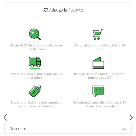
Pachete complete stocare energie
Adauga la Favorite
Sisteme de Stocare Comerciale
Sisteme fotovoltaice complete
Sisteme fotovoltaice de putere
mica (rulota/caravan/case de
vacanta)
Peste 4000 de produse de la peste
Retur simplu și rapid în până la 14
Sisteme fotovoltaice profesionale
300 de mărci
zile
Pachete sisteme fotovoltaice
Statii de incarcare vehicule
electrice
Livrare rapidă din stoc pentru mii de
Plătești așa cum dorești, prin card,
produse
ramburs sau OP
Statii de incarcare
Cabluri de incarcare vehicule
electrice
Importator și distribuitor autorizat
Consultanță specializată și peste 20
Prize de incarcare vehicule
pentru sute de branduri
de ani de experiență
electrice
Accesorii
Descriere
Turbine eoliene pentru casă