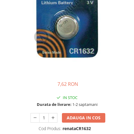
Incarcatoare acumulatori
Panouri fotovoltaice si accesorii
Panouri fotovoltaice
Sisteme prindere panouri
fotovoltaice
Accesorii
Invertoare
Invertoare Hibrid
Invertoare On-grid
Invertoare Off-grid
7,62 RON
Controlere solare
MPPT
IN STOC
Durata de livrare:
1-2 saptamani
PWM
Convertoare de tensiune
ADAUGA IN COS
Sisteme de stocare energie
Cod Produs:
renataCR1632
LiFePO4