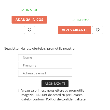
Redresoare, incarcatoare si testere
IN STOC
Redresoare auto, moto, barci si
stationare
ADAUGA IN COS
IN STOC
Surse UPS
VEZI VARIANTE
UPS pentru centrale termice si
sisteme de urgenta - acumulator
extern
UPS Calculatoare si Servere
Newsletter
Nu rata ofertele si promotiile noastre
UPS Trifazat
Stabilizatoare Tensiune
PDUs unitati de distributie a
energiei electrice
Cabinete baterii
Acumulatori UPS
Vreau sa primesc newslettere cu promoțiile
Drumetii / Camping
magazinului. Sunt de acord cu prelucrarea
datelor conform
Politicii de confidențialitate
Accesorii
Frigidere portabile