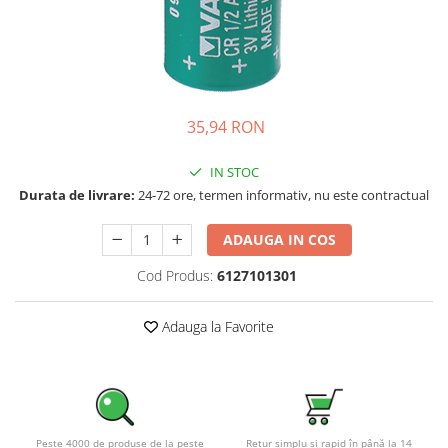
Incarcatoare acumulatori
Panouri fotovoltaice si accesorii
Panouri fotovoltaice
Sisteme prindere panouri
fotovoltaice
35,94 RON
Accesorii
IN STOC
Invertoare
Durata de livrare:
24-72 ore, termen informativ, nu este contractual
Invertoare Hibrid
Invertoare On-grid
ADAUGA IN COS
Invertoare Off-grid
Cod Produs:
6127101301
Controlere solare
MPPT
Adauga la Favorite
PWM
Convertoare de tensiune
Sisteme de stocare energie
LiFePO4
Peste 4000 de produse de la peste
Retur simplu și rapid în până la 14