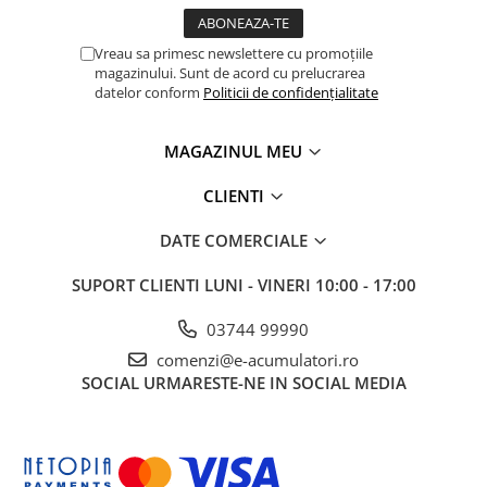
Panouri portabile
Vreau sa primesc newslettere cu promoțiile
Racire/Incalzire
magazinului. Sunt de acord cu prelucrarea
Statii energie portabile
datelor conform
Politicii de confidențialitate
Diverse
MAGAZINUL MEU
Electrice
Intrerupatoare si prize
CLIENTI
Dulapuri pentru cablare
structurata
DATE COMERCIALE
Sigurante
SUPORT CLIENTI
LUNI - VINERI 10:00 - 17:00
Tablouri electrice
Lumina (Becuri si Lanterne)
03744 99990
Laptop & PC accesorii, baterii,
comenzi@e-acumulatori.ro
cabluri USB, prelungitoare USB
SOCIAL
URMARESTE-NE IN SOCIAL MEDIA
Cablu de date si Adaptoare
Solutii solare portabile
Lichidare de stoc