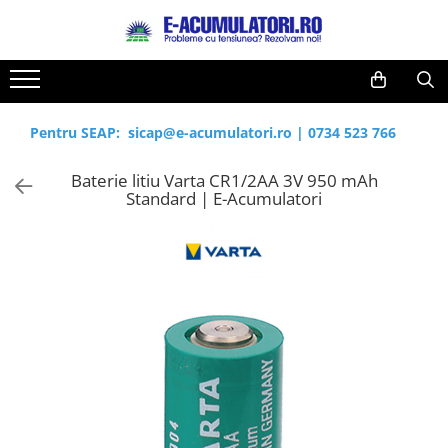
Toate Produsele
Reduceri de vara
Acumulatori, Baterii si Incarcatoare
Cabluri
Uzuale
Pentru SEAP:
sicap@e-acumulatori.ro
|
0734 523 766
Acumulatori
Baterii
Diverse
Baterie litiu Varta CR1/2AA 3V 950 mAh
Baterii alcaline
Prelungitoare
Standard | E-Acumulatori
Baterii litiu
Panouri fotovoltaice
Zinc-Carbon
Sisteme de prindere
Baterii rotunde argint
Invertoare
Baterii auditive
Statii de incarcare EV
Accesorii baterii
UPS
Baterii Industriale
Acumulatori
Ni-MH
Li-Ion