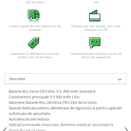
300 de mărci
zile
Pachete complete stocare energie
Sisteme de Stocare Comerciale
Sisteme fotovoltaice complete
Livrare rapidă din stoc pentru mii de
Plătești așa cum dorești, prin card,
produse
ramburs sau OP
Sisteme fotovoltaice de putere
mica (rulota/caravan/case de
vacanta)
Sisteme fotovoltaice profesionale
Importator și distribuitor autorizat
Consultanță specializată și peste 20
Pachete sisteme fotovoltaice
pentru sute de branduri
de ani de experiență
Statii de incarcare vehicule
electrice
Statii de incarcare
Descriere
Cabluri de incarcare vehicule
Baterie litiu Varta CR1/2AA, 3 V, 950 mAh Standard
electrice
Caracteristici principale 3 V 950 mAh Litiu
Prize de incarcare vehicule
Descriere Baterie litiu cilindrica CR1/2AA de la Varta.
electrice
Special dedicata pentru alimentare de siguranta si pentru aplicatii
sofisticate de securitate.
Accesorii
Autodescarcare redusa.
Aplicatii principale: masurare, domeniu medical, securitate la
Turbine eoliene pentru casă
domiciliu sau la birou.