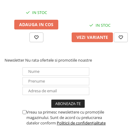
Panouri portabile
IN STOC
Racire/Incalzire
ADAUGA IN COS
IN STOC
Statii energie portabile
Diverse
VEZI VARIANTE
Electrice
Intrerupatoare si prize
Dulapuri pentru cablare
Newsletter
Nu rata ofertele si promotiile noastre
structurata
Sigurante
Tablouri electrice
Lumina (Becuri si Lanterne)
Laptop & PC accesorii, baterii,
cabluri USB, prelungitoare USB
Vreau sa primesc newslettere cu promoțiile
Cablu de date si Adaptoare
magazinului. Sunt de acord cu prelucrarea
Solutii solare portabile
datelor conform
Politicii de confidențialitate
Lichidare de stoc