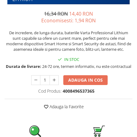
Pachete complete stocare energie
16,34 RON
14,40 RON
Sisteme de Stocare Comerciale
Economisesti:
1,94
RON
Sisteme fotovoltaice complete
Sisteme fotovoltaice de putere
De incredere, de lunga durata, bateriile Varta Professional Lithium
sunt capabile sa ofere un curent mare, perfect pentru cele mai
mica (rulota/caravan/case de
moderne dispozitive Smart Home si Smart Security de astazi, fiind de
vacanta)
Sisteme fotovoltaice profesionale
asemenea ideale si pentru camere foto, blitz-uri, lanterne etc.
Pachete sisteme fotovoltaice
IN STOC
Durata de livrare:
24-72 ore, termen informativ, nu este contractual
Statii de incarcare vehicule
electrice
ADAUGA IN COS
Statii de incarcare
Cabluri de incarcare vehicule
Cod Produs:
4008496537365
electrice
Prize de incarcare vehicule
Adauga la Favorite
electrice
Accesorii
Turbine eoliene pentru casă