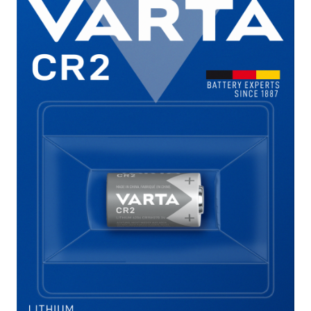
Incarcatoare acumulatori
Panouri fotovoltaice si accesorii
Panouri fotovoltaice
Sisteme prindere panouri
fotovoltaice
Accesorii
Invertoare
Invertoare Hibrid
Invertoare On-grid
Invertoare Off-grid
Controlere solare
MPPT
PWM
Convertoare de tensiune
Sisteme de stocare energie
LiFePO4