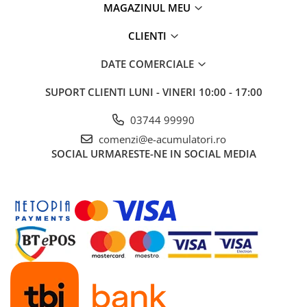
MAGAZINUL MEU
UPS
Acumulatori
CLIENTI
Diverse
DATE COMERCIALE
Invertoare
SUPORT CLIENTI
LUNI - VINERI 10:00 - 17:00
Sisteme de prindere
Statii de incarcare EV
03744 99990
OUTLET
comenzi@e-acumulatori.ro
SOCIAL
URMARESTE-NE IN SOCIAL MEDIA
Pompe de caldura