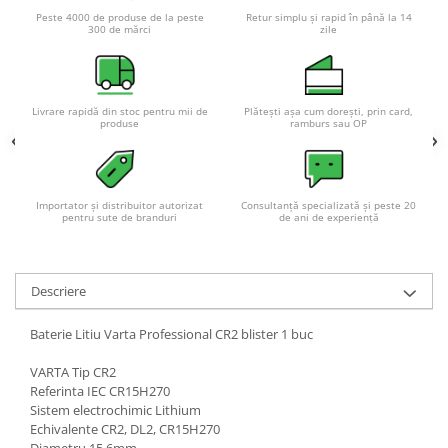
Acumulatori VRLA AGM/GEL /
Peste 4000 de produse de la peste
Retur simplu și rapid în până la 14
Tractiune / LiFePo4
300 de mărci
zile
Baterii si acumulatori gel si VRLA
6-12 V
Baterii si acumulatori AGM VRLA
Livrare rapidă din stoc pentru mii de
Plătești așa cum dorești, prin card,
de 6-12 V
produse
ramburs sau OP
Acumulatori Moto, ATV
GEL
Importator și distribuitor autorizat
Consultanță specializată și peste 20
AGM
pentru sute de branduri
de ani de experiență
Li-Ion
SLA AGM (Sealed Lead Acid)
Deep Cycle - Tractiune/Semi-
Descriere
Tractiune
Baterie Litiu Varta Professional CR2 blister 1 buc
Marine & Caravan
APC
VARTA Tip CR2
Referinta IEC CR15H270
Pachete acumulatori VRLA
Sistem electrochimic Lithium
Echivalente CR2, DL2, CR15H270
Sisteme de management (BMS)