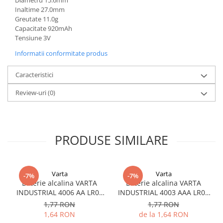
Diametru 15.6mm
Redresoare, incarcatoare si testere
Inaltime 27.0mm
Greutate 11.0g
Redresoare auto, moto, barci si
Capacitate 920mAh
stationare
Tensiune 3V
Surse UPS
Informatii conformitate produs
UPS pentru centrale termice si
sisteme de urgenta - acumulator
Caracteristici
extern
UPS Calculatoare si Servere
Review-uri
(0)
UPS Trifazat
Stabilizatoare Tensiune
PDUs unitati de distributie a
PRODUSE SIMILARE
energiei electrice
Cabinete baterii
Varta
Varta
Acumulatori UPS
-7%
-7%
Baterie alcalina VARTA
Baterie alcalina VARTA
Drumetii / Camping
INDUSTRIAL 4006 AA LR06
INDUSTRIAL 4003 AAA LR03
1.5V bulk
1.5V
Accesorii
1,77 RON
1,77 RON
1,64 RON
de la 1,64 RON
Frigidere portabile