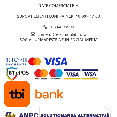
DATE COMERCIALE
Panouri portabile
Racire/Incalzire
SUPORT CLIENTI
LUNI - VINERI 10:00 - 17:00
Statii energie portabile
03744 99990
Diverse
comenzi@e-acumulatori.ro
Electrice
SOCIAL
URMARESTE-NE IN SOCIAL MEDIA
Intrerupatoare si prize
Dulapuri pentru cablare
structurata
Sigurante
Tablouri electrice
Lumina (Becuri si Lanterne)
Laptop & PC accesorii, baterii,
cabluri USB, prelungitoare USB
Cablu de date si Adaptoare
Solutii solare portabile
Lichidare de stoc