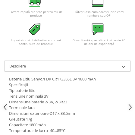
Pachete complete stocare energie
Livrare rapidă din stoc pentru mii de
Plătești așa cum dorești, prin card,
Sisteme de Stocare Comerciale
produse
ramburs sau OP
Sisteme fotovoltaice complete
Sisteme fotovoltaice de putere
mica (rulota/caravan/case de
Importator și distribuitor autorizat
Consultanță specializată și peste 20
vacanta)
pentru sute de branduri
de ani de experiență
Sisteme fotovoltaice profesionale
Pachete sisteme fotovoltaice
Descriere
Statii de incarcare vehicule
electrice
Baterie Litiu Sanyo/FDK CR17335SE 3V 1800 mAh
Statii de incarcare
Specificații
Cabluri de incarcare vehicule
Tip baterie litiu
electrice
Tensiune nominală 3V
Dimensiune baterie 2/3A, 2/3R23
Prize de incarcare vehicule
Terminale fara
electrice
Dimensiuni exterioare Ø17 x 33.5mm
Greutate 17g
Accesorii
Capacitate 1800mAh
Turbine eoliene pentru casă
Temperatura de lucru -40...85°C