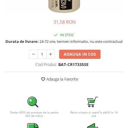
Incarcatoare acumulatori
Panouri fotovoltaice si accesorii
Panouri fotovoltaice
31,58 RON
Sisteme prindere panouri
fotovoltaice
IN STOC
Durata de livrare:
24-72 ore, termen informativ, nu este contractual
Accesorii
Invertoare
ADAUGA IN COS
Invertoare Hibrid
Cod Produs:
BAT-CR17335SE
Invertoare On-grid
Invertoare Off-grid
Adauga la Favorite
Controlere solare
MPPT
PWM
Convertoare de tensiune
Peste 4000 de produse de la peste
Retur simplu și rapid în până la 14
300 de mărci
zile
Sisteme de stocare energie
LiFePO4