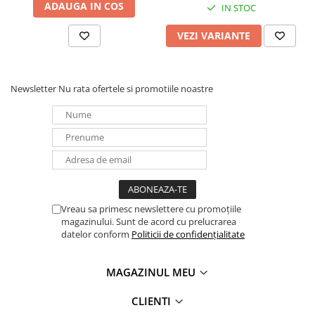
ADAUGA IN COS
IN STOC
Redresoare, incarcatoare si testere
Redresoare auto, moto, barci si
VEZI VARIANTE
stationare
Surse UPS
UPS pentru centrale termice si
Newsletter
Nu rata ofertele si promotiile noastre
sisteme de urgenta - acumulator
extern
UPS Calculatoare si Servere
UPS Trifazat
Stabilizatoare Tensiune
PDUs unitati de distributie a
energiei electrice
Vreau sa primesc newslettere cu promoțiile
magazinului. Sunt de acord cu prelucrarea
Cabinete baterii
datelor conform
Politicii de confidențialitate
Acumulatori UPS
Drumetii / Camping
MAGAZINUL MEU
Accesorii
CLIENTI
Frigidere portabile