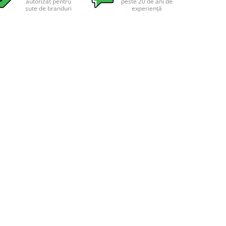
autorizat pentru
peste 20 de ani de
sute de branduri
experiență