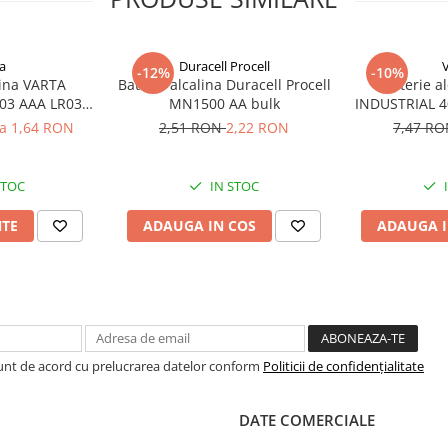
a
Duracell Procell
-12%
-10%
lina VARTA
Baterie alcalina Duracell Procell
Baterie a
03 AAA LR03
MN1500 AA bulk
INDUSTRIAL 40
V
la 1,64 RON
2,51 RON
2,22 RON
7,47 R
STOC
IN STOC
NTE
ADAUGA IN COS
ADAUGA I
Sunt de acord cu prelucrarea datelor conform
Politicii de confidențialitate
DATE COMERCIALE