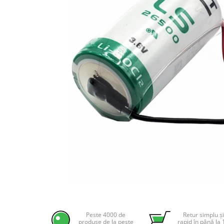
Incarcatoare acumulatori
Panouri fotovoltaice si accesorii
Panouri fotovoltaice
Sisteme prindere panouri
fotovoltaice
Accesorii
Invertoare
Invertoare Hibrid
Invertoare On-grid
Invertoare Off-grid
Controlere solare
MPPT
PWM
Convertoare de tensiune
Distribuie
pe
Sisteme de stocare energie
Facebook
Peste 4000 de
Retur simplu și
LiFePO4
produse de la peste
rapid în până la 