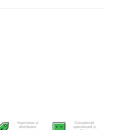
Importator și
Consultanță
distribuitor
specializată și