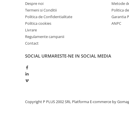
Despre noi
Metode de
Redresoare, incarcatoare si testere
Termeni si Conditii
Politica d
Redresoare auto, moto, barci si
Politica de Confidentialitate
Garantia 
stationare
Politica cookies
ANPC
Surse UPS
Livrare
UPS pentru centrale termice si
Regulamente campanii
sisteme de urgenta - acumulator
Contact
extern
UPS Calculatoare si Servere
SOCIAL
URMARESTE-NE IN SOCIAL MEDIA
UPS Trifazat
Stabilizatoare Tensiune
PDUs unitati de distributie a
energiei electrice
Cabinete baterii
Acumulatori UPS
Copyright P PLUS 2002 SRL
Platforma E-commerce by Goma
Drumetii / Camping
Accesorii
Frigidere portabile