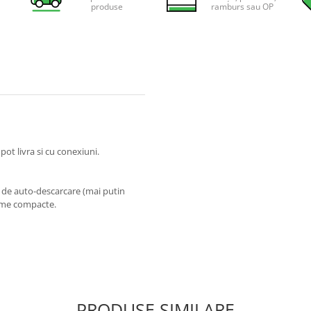
produse
ramburs sau OP
pot livra si cu conexiuni.
ta de auto-descarcare (mai putin
teme compacte.
PRODUSE SIMILARE