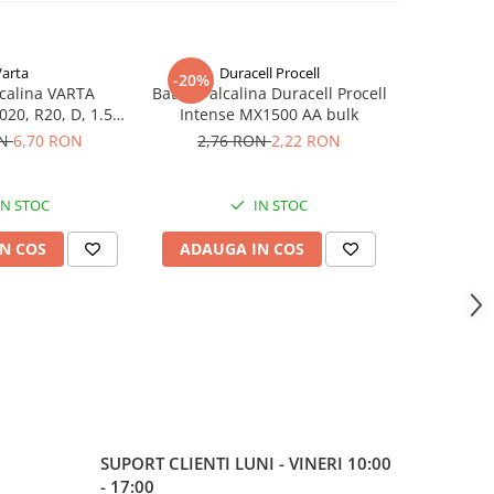
Varta
Duracell Procell
-20%
-22%
lcalina VARTA
Baterie alcalina Duracell Procell
Baterie al
20, R20, D, 1.5V,
Intense MX1500 AA bulk
Power D R
bulk
ON
6,70 RON
2,76 RON
2,22 RON
15,26
IN STOC
IN STOC
N COS
ADAUGA IN COS
ADAUG
SUPORT CLIENTI
LUNI - VINERI 10:00
- 17:00