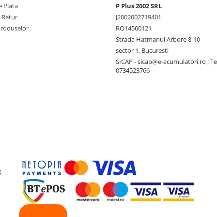
 Plata
P Plus 2002 SRL
e Retur
J2002002719401
Produselor
RO14560121
Strada Hatmanul Arbore 8-10
sector 1, Bucuresti
SICAP - sicap@e-acumulatori.ro ; Te
0734523766
g