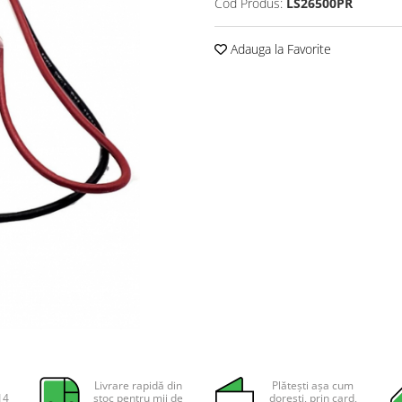
Cod Produs:
LS26500PR
Adauga la Favorite
Livrare rapidă din
Plătești așa cum
14
stoc pentru mii de
dorești, prin card,