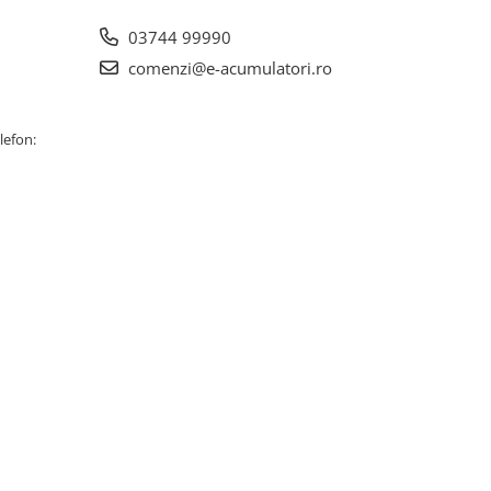
03744 99990
comenzi@e-acumulatori.ro
lefon: