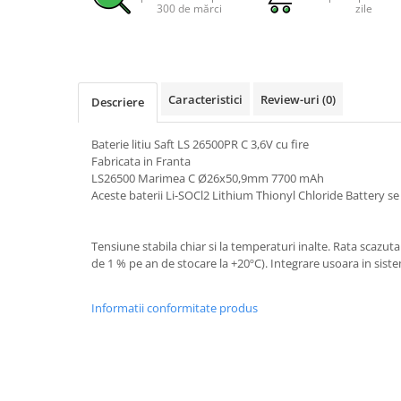
300 de mărci
zile
Pachete complete stocare energie
Sisteme de Stocare Comerciale
Sisteme fotovoltaice complete
Sisteme fotovoltaice de putere
Caracteristici
Review-uri
(0)
Descriere
mica (rulota/caravan/case de
vacanta)
Sisteme fotovoltaice profesionale
Baterie litiu Saft LS 26500PR C 3,6V cu fire
Fabricata in Franta
Pachete sisteme fotovoltaice
LS26500 Marimea C Ø26x50,9mm 7700 mAh
Aceste baterii Li-SOCl2 Lithium Thionyl Chloride Battery se 
Statii de incarcare vehicule
electrice
Statii de incarcare
Tensiune stabila chiar si la temperaturi inalte. Rata scazu
de 1 % pe an de stocare la +20ºC). Integrare usoara in sis
Cabluri de incarcare vehicule
electrice
Informatii conformitate produs
Prize de incarcare vehicule
electrice
Accesorii
Turbine eoliene pentru casă