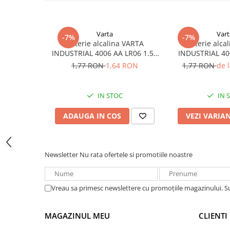
Acumulatori VRLA AGM/GEL /
Tractiune / LiFePo4
Baterii si acumulatori gel si VRLA
Varta
Vart
-7%
-7%
6-12 V
Baterie alcalina VARTA
Baterie alca
INDUSTRIAL 4006 AA LR06 1.5V
INDUSTRIAL 40
Baterii si acumulatori AGM VRLA
bulk
1.5
de 6-12 V
1,77 RON
1,64 RON
1,77 RON
de 
Acumulatori Moto, ATV
GEL
IN STOC
IN 
AGM
ADAUGA IN COS
VEZI VARIA
Li-Ion
SLA AGM (Sealed Lead Acid)
Deep Cycle - Tractiune/Semi-
Newsletter
Nu rata ofertele si promotiile noastre
Tractiune
Marine & Caravan
Vreau sa primesc newslettere cu promoțiile magazinului. 
APC
Pachete acumulatori VRLA
MAGAZINUL MEU
CLIENTI
Sisteme de management (BMS)