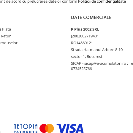
Sunt de acord cu prelucrarea datelor conform
Politicii de confidențialitate
DATE COMERCIALE
 Plata
P Plus 2002 SRL
e Retur
J2002002719401
Produselor
RO14560121
Strada Hatmanul Arbore 8-10
sector 1, Bucuresti
SICAP - sicap@e-acumulatori.ro ; Te
0734523766
g