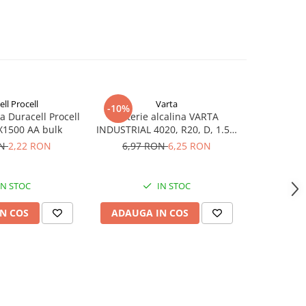
ll Procell
Varta
Du
-10%
-20%
na Duracell Procell
Baterie alcalina VARTA
Baterie alc
X1500 AA bulk
INDUSTRIAL 4020, R20, D, 1.5V,
Intense
bulk
ON
2,22 RON
6,97 RON
6,25 RON
2,76
IN STOC
IN STOC
N COS
ADAUGA IN COS
ADAUG