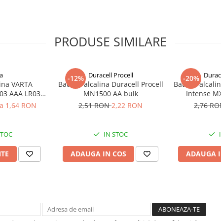
anta) anorganic (dar corozive)
PRODUSE SIMILARE
mpul depozitarii la temperatura
celule non-restrictionata la
a
Duracell Procell
Durace
nregistrari excelente de
-12%
-20%
lina VARTA
Baterie alcalina Duracell Procell
Baterie alcali
03 AAA LR03
MN1500 AA bulk
Intense M
ii Saft LS cilindrice cu litiu, pe
V
la 1,64 RON
2,51 RON
2,22 RON
2,76 R
STOC
IN STOC
NTE
ADAUGA IN COS
ADAUGA I