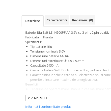
Pachete complete stocare energie
Sisteme de Stocare Comerciale
Sisteme fotovoltaice complete
Caracteristici
Review-uri
(0)
Descriere
Sisteme fotovoltaice de putere
mica (rulota/caravan/case de
Baterie litiu Saft LS 14500PF AA 3,6V cu 3 pini, 2 pin pozitiv
vacanta)
Fabricata in Franta
Sisteme fotovoltaice profesionale
Specificatii:
Pachete sisteme fotovoltaice
Tip baterie litiu
Tensiune nominala 3.6V
Statii de incarcare vehicule
Dimensiune baterie AA, R6
electrice
Dimensiuni exterioare Ø14.5 x 50mm
Capacitate 2450mAh
Statii de incarcare
Gama de baterii Saft LS cilindrice cu litiu, pe baza de clo
Cabluri de incarcare vehicule
Caracteristica lor cheie este ca au electrozi dispusi conc
electrice
permite o incarcare maxima de energie activa.
Beneficii :
Prize de incarcare vehicule
Tensiune de operare mare, stabila in cea mai mare parte 
electrice
Unele dintre cele mai mari capacitati nominale de pe pi
VEZI MAI MULT
Fiabilitate excelenta , functionare pe perioada extinsa.
Accesorii
Gama de temperaturi de functionare (-60 ° C la 85 ° C),
Turbine eoliene pentru casă
Informatii conformitate produs
modele de celule.