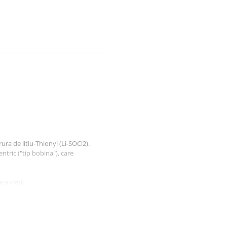
rura de litiu-Thionyl (Li-SOCl2).
entric ("tip bobina"), care
a vietii.
ata.
 pâna la 125 ° C pentru unele