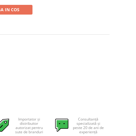
A IN COS
Importator și
Consultanță
distribuitor
specializată și
autorizat pentru
peste 20 de ani de
sute de branduri
experiență