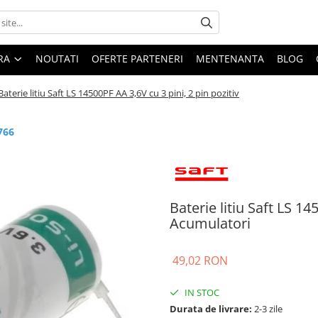
ARA
NOUTATI
OFERTE PARTENERI
MENTENANTA
BLOG
Baterie litiu Saft LS 14500PF AA 3,6V cu 3 pini, 2 pin pozitiv
766
Baterie litiu Saft LS 14
Acumulatori
49,02 RON
IN STOC
Durata de livrare:
2-3 zile