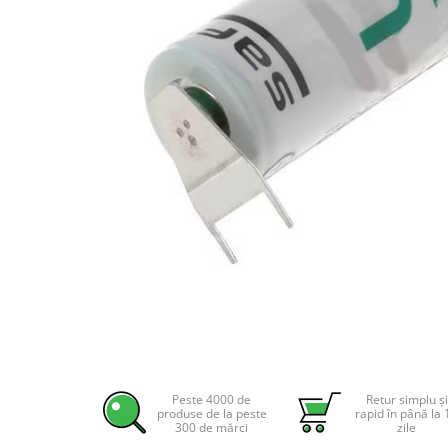
Incarcatoare acumulatori
Panouri fotovoltaice si accesorii
Panouri fotovoltaice
Sisteme prindere panouri
fotovoltaice
Accesorii
Invertoare
Invertoare Hibrid
Invertoare On-grid
Invertoare Off-grid
Controlere solare
MPPT
PWM
Distribuie
pe
Convertoare de tensiune
Facebook
Peste 4000 de
Retur simplu și
Sisteme de stocare energie
produse de la peste
rapid în până la 
300 de mărci
zile
LiFePO4