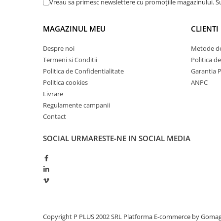
Vreau sa primesc newslettere cu promoțiile magazinului. 
Redresoare, incarcatoare si testere
Redresoare auto, moto, barci si
MAGAZINUL MEU
CLIENTI
stationare
Despre noi
Metode de
Surse UPS
Termeni si Conditii
Politica d
UPS pentru centrale termice si
Politica de Confidentialitate
Garantia 
sisteme de urgenta - acumulator
extern
Politica cookies
ANPC
UPS Calculatoare si Servere
Livrare
UPS Trifazat
Regulamente campanii
Contact
Stabilizatoare Tensiune
PDUs unitati de distributie a
SOCIAL
URMARESTE-NE IN SOCIAL MEDIA
energiei electrice
Cabinete baterii
Acumulatori UPS
Drumetii / Camping
Accesorii
Frigidere portabile
Copyright P PLUS 2002 SRL
Platforma E-commerce by Goma