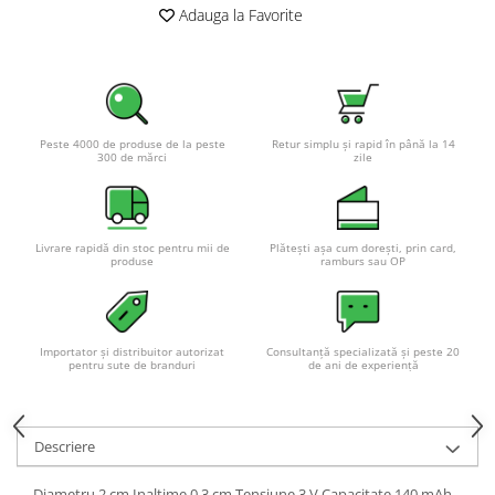
Adauga la Favorite
Pachete complete stocare energie
Sisteme de Stocare Comerciale
Sisteme fotovoltaice complete
Sisteme fotovoltaice de putere
mica (rulota/caravan/case de
Peste 4000 de produse de la peste
Retur simplu și rapid în până la 14
300 de mărci
zile
vacanta)
Sisteme fotovoltaice profesionale
Pachete sisteme fotovoltaice
Statii de incarcare vehicule
Livrare rapidă din stoc pentru mii de
Plătești așa cum dorești, prin card,
produse
ramburs sau OP
electrice
Statii de incarcare
Cabluri de incarcare vehicule
electrice
Importator și distribuitor autorizat
Consultanță specializată și peste 20
pentru sute de branduri
de ani de experiență
Prize de incarcare vehicule
electrice
Accesorii
Descriere
Turbine eoliene pentru casă
Diametru 2 cm Inaltime 0.3 cm Tensiune 3 V Capacitate 140 mAh