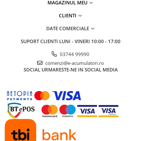
MAGAZINUL MEU
Panouri portabile
CLIENTI
Racire/Incalzire
Statii energie portabile
DATE COMERCIALE
Diverse
SUPORT CLIENTI
LUNI - VINERI 10:00 - 17:00
Electrice
03744 99990
Intrerupatoare si prize
Dulapuri pentru cablare
comenzi@e-acumulatori.ro
structurata
SOCIAL
URMARESTE-NE IN SOCIAL MEDIA
Sigurante
Tablouri electrice
Lumina (Becuri si Lanterne)
Laptop & PC accesorii, baterii,
cabluri USB, prelungitoare USB
Cablu de date si Adaptoare
Solutii solare portabile
Lichidare de stoc