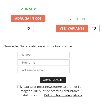
Redresoare, incarcatoare si testere
IN STOC
Redresoare auto, moto, barci si
stationare
ADAUGA IN COS
IN STOC
Surse UPS
VEZI VARIANTE
UPS pentru centrale termice si
sisteme de urgenta - acumulator
extern
UPS Calculatoare si Servere
Newsletter
Nu rata ofertele si promotiile noastre
UPS Trifazat
Stabilizatoare Tensiune
PDUs unitati de distributie a
energiei electrice
Cabinete baterii
Acumulatori UPS
Vreau sa primesc newslettere cu promoțiile
Drumetii / Camping
magazinului. Sunt de acord cu prelucrarea
datelor conform
Politicii de confidențialitate
Accesorii
Frigidere portabile