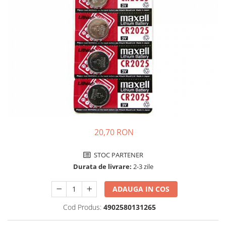
Incarcatoare acumulatori
Panouri fotovoltaice si accesorii
Panouri fotovoltaice
Sisteme prindere panouri
fotovoltaice
Accesorii
Invertoare
Invertoare Hibrid
Invertoare On-grid
20,70 RON
Invertoare Off-grid
Controlere solare
STOC PARTENER
MPPT
Durata de livrare:
2-3 zile
PWM
ADAUGA IN COS
Convertoare de tensiune
Sisteme de stocare energie
Cod Produs:
4902580131265
LiFePO4