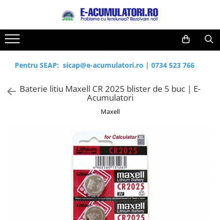
Toate Produsele
Reduceri de vara
Acumulatori, Baterii si Incarcatoare
Cabluri
Uzuale
Pentru SEAP:
sicap@e-acumulatori.ro
|
0734 523 766
Acumulatori
Baterii
Diverse
Baterie litiu Maxell CR 2025 blister de 5 buc | E-
Baterii alcaline
Prelungitoare
Acumulatori
Baterii litiu
Panouri fotovoltaice
Maxell
Zinc-Carbon
Sisteme de prindere
Baterii rotunde argint
Invertoare
Baterii auditive
Statii de incarcare EV
Accesorii baterii
UPS
Baterii Industriale
Acumulatori
Ni-MH
Li-Ion