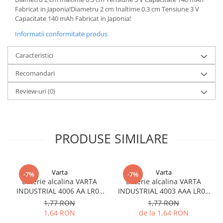
Acumulatori VRLA AGM/GEL /
Fabricat in Japonia!Diametru 2 cm Inaltime 0.3 cm Tensiune 3 V
Tractiune / LiFePo4
Capacitate 140 mAh Fabricat in Japonia!
Baterii si acumulatori gel si VRLA
Informatii conformitate produs
6-12 V
Baterii si acumulatori AGM VRLA
Caracteristici
de 6-12 V
Recomandari
Acumulatori Moto, ATV
Review-uri
(0)
GEL
AGM
Li-Ion
SLA AGM (Sealed Lead Acid)
PRODUSE SIMILARE
Deep Cycle - Tractiune/Semi-
Tractiune
Marine & Caravan
Varta
Varta
-7%
-7%
Baterie alcalina VARTA
Baterie alcalina VARTA
APC
INDUSTRIAL 4006 AA LR06
INDUSTRIAL 4003 AAA LR03
1.5V bulk
1.5V
Pachete acumulatori VRLA
1,77 RON
1,77 RON
1,64 RON
de la 1,64 RON
Sisteme de management (BMS)