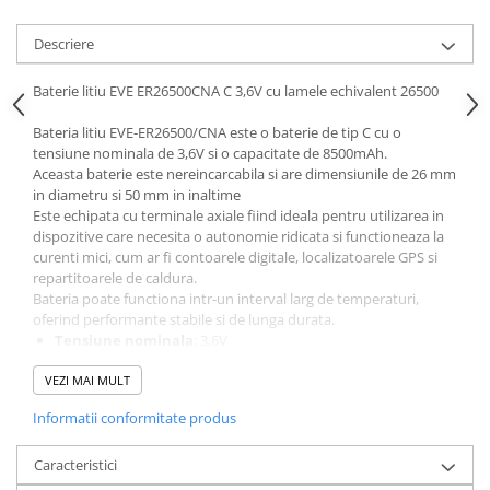
Descriere
Baterie litiu EVE ER26500CNA C 3,6V cu lamele echivalent 26500
Bateria litiu EVE-ER26500/CNA este o baterie de tip C cu o
tensiune nominala de 3,6V si o capacitate de 8500mAh.
Aceasta baterie este nereincarcabila si are dimensiunile de 26 mm
in diametru si 50 mm in inaltime
Este echipata cu terminale axiale fiind ideala pentru utilizarea in
dispozitive care necesita o autonomie ridicata si functioneaza la
curenti mici, cum ar fi contoarele digitale, localizatoarele GPS si
repartitoarele de caldura.
Bateria poate functiona intr-un interval larg de temperaturi,
oferind performante stabile si de lunga durata.
Tensiune nominala
: 3,6V
Capacitate nominala
: 8500mAh
VEZI MAI MULT
Dimensiuni
: Diametru de 26 mm si inaltime de 50 mm
Greutate
: Aproximativ 53 g
Informatii conformitate produs
Curent maxim continuu
: 150mA
Curent maxim de descarcare in impulsuri
: 250mA (pentru
Caracteristici
3 secunde, cu pauza de 27 secunde)
Interval de temperatura de operare
: -55°C pana la +85°C