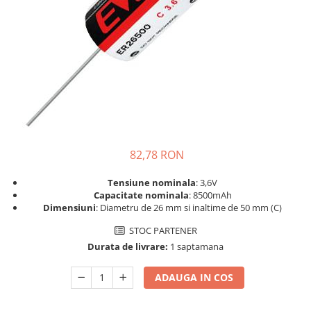
Sisteme de management (BMS)
Redresoare, incarcatoare si testere
Redresoare auto, moto, barci si
stationare
82,78 RON
Tensiune nominala
: 3,6V
Capacitate nominala
: 8500mAh
Dimensiuni
: Diametru de 26 mm si inaltime de 50 mm (C)
STOC PARTENER
Durata de livrare:
1 saptamana
ADAUGA IN COS