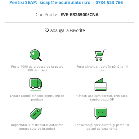
Pentru SEAP:
sicap@e-acumulatori.ro
|
0734 523 766
Cod Produs:
EVE-ER26500/CNA
Adauga la Favorite
Peste 4000 de produse de la peste
Retur simplu și rapid în până la 14
300 de mărci
zile
Livrare rapidă din stoc pentru mii de
Plătești așa cum dorești, prin card,
produse
ramburs sau OP
Importator și distribuitor autorizat
Consultanță specializată și peste 20
pentru sute de branduri
de ani de experiență