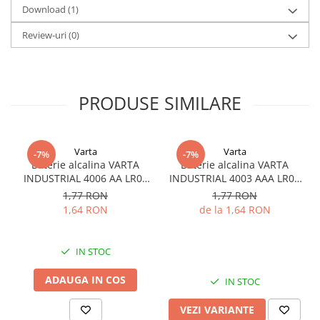
Download (1)
Durata de viata pe raft
: Pana la 10 ani (pierdere de
capacitate mai mica de 1% pe an la +25°C)
Review-uri
(0)
Material container
: Otel inoxidabil
Sigilare
: Ermetic, cu sticla si metal
PRODUSE SIMILARE
Varta
Varta
-7%
-7%
Baterie alcalina VARTA
Baterie alcalina VARTA
INDUSTRIAL 4006 AA LR06
INDUSTRIAL 4003 AAA LR03
1.5V bulk
1.5V
1,77 RON
1,77 RON
1,64 RON
de la 1,64 RON
IN STOC
ADAUGA IN COS
IN STOC
VEZI VARIANTE