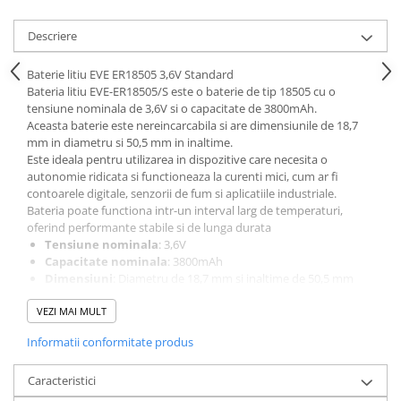
Acumulatori VRLA AGM/GEL /
Tractiune / LiFePo4
Descriere
Baterii si acumulatori gel si VRLA
6-12 V
Baterie litiu EVE ER18505 3,6V Standard
Bateria litiu EVE-ER18505/S este o baterie de tip 18505 cu o
Baterii si acumulatori AGM VRLA
tensiune nominala de 3,6V si o capacitate de 3800mAh.
de 6-12 V
Aceasta baterie este nereincarcabila si are dimensiunile de 18,7
Acumulatori Moto, ATV
mm in diametru si 50,5 mm in inaltime.
Este ideala pentru utilizarea in dispozitive care necesita o
GEL
autonomie ridicata si functioneaza la curenti mici, cum ar fi
AGM
contoarele digitale, senzorii de fum si aplicatiile industriale.
Bateria poate functiona intr-un interval larg de temperaturi,
Li-Ion
oferind performante stabile si de lunga durata
SLA AGM (Sealed Lead Acid)
Tensiune nominala
: 3,6V
Deep Cycle - Tractiune/Semi-
Capacitate nominala
: 3800mAh
Tractiune
Dimensiuni
: Diametru de 18,7 mm si inaltime de 50,5 mm
Greutate
: Aproximativ 28,79 g
Marine & Caravan
VEZI MAI MULT
Curent maxim continuu
: 100mA
Curent maxim de descarcare in impulsuri
: 200mA (pentru
APC
Informatii conformitate produs
3 secunde, cu pauza de 27 secunde)
Pachete acumulatori VRLA
Interval de temperatura de operare
: -55°C pana la +85°C
Caracteristici
Durata de viata pe raft
: Pana la 10 ani (pierdere de
Sisteme de management (BMS)
capacitate mai mica de 1% pe an la +25°C)