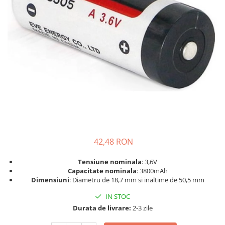
Incarcatoare acumulatori
Panouri fotovoltaice si accesorii
Panouri fotovoltaice
Sisteme prindere panouri
fotovoltaice
Accesorii
Invertoare
Invertoare Hibrid
Invertoare On-grid
Invertoare Off-grid
42,48 RON
Controlere solare
MPPT
Tensiune nominala
: 3,6V
Capacitate nominala
: 3800mAh
PWM
Dimensiuni
: Diametru de 18,7 mm si inaltime de 50,5 mm
Convertoare de tensiune
IN STOC
Sisteme de stocare energie
Durata de livrare:
2-3 zile
LiFePO4