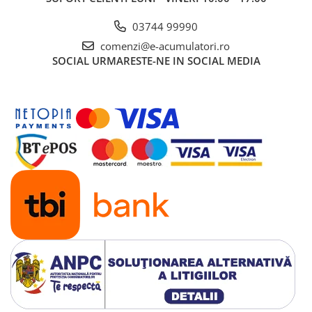
UPS
03744 99990
Acumulatori
comenzi@e-acumulatori.ro
Diverse
SOCIAL
URMARESTE-NE IN SOCIAL MEDIA
Invertoare
Sisteme de prindere
Statii de incarcare EV
OUTLET
Pompe de caldura