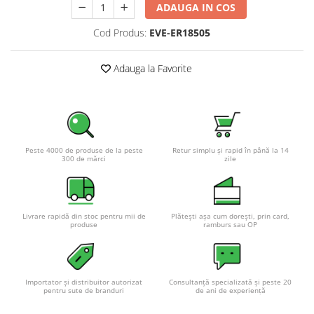
ADAUGA IN COS
Pachete complete stocare energie
Cod Produs:
EVE-ER18505
Sisteme de Stocare Comerciale
Sisteme fotovoltaice complete
Adauga la Favorite
Sisteme fotovoltaice de putere
mica (rulota/caravan/case de
vacanta)
Sisteme fotovoltaice profesionale
Pachete sisteme fotovoltaice
Peste 4000 de produse de la peste
Retur simplu și rapid în până la 14
Statii de incarcare vehicule
300 de mărci
zile
electrice
Statii de incarcare
Cabluri de incarcare vehicule
Livrare rapidă din stoc pentru mii de
Plătești așa cum dorești, prin card,
electrice
produse
ramburs sau OP
Prize de incarcare vehicule
electrice
Accesorii
Importator și distribuitor autorizat
Consultanță specializată și peste 20
pentru sute de branduri
de ani de experiență
Turbine eoliene pentru casă