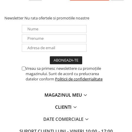
Panouri portabile
Racire/Incalzire
Newsletter
Nu rata ofertele si promotiile noastre
Statii energie portabile
Diverse
Electrice
Intrerupatoare si prize
Dulapuri pentru cablare
structurata
Vreau sa primesc newslettere cu promoțiile
Sigurante
magazinului. Sunt de acord cu prelucrarea
datelor conform
Politicii de confidențialitate
Tablouri electrice
Lumina (Becuri si Lanterne)
MAGAZINUL MEU
Laptop & PC accesorii, baterii,
cabluri USB, prelungitoare USB
CLIENTI
Cablu de date si Adaptoare
DATE COMERCIALE
Solutii solare portabile
Lichidare de stoc
SUPORT CLIENTI
LUNI - VINERI 10:00 - 17:00