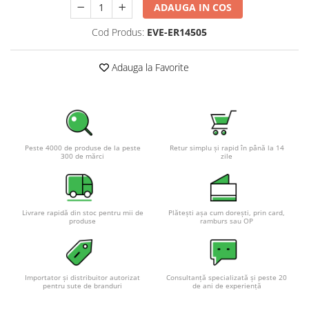
ADAUGA IN COS
Pachete complete stocare energie
Cod Produs:
EVE-ER14505
Sisteme de Stocare Comerciale
Sisteme fotovoltaice complete
Adauga la Favorite
Sisteme fotovoltaice de putere
mica (rulota/caravan/case de
vacanta)
Sisteme fotovoltaice profesionale
Pachete sisteme fotovoltaice
Peste 4000 de produse de la peste
Retur simplu și rapid în până la 14
Statii de incarcare vehicule
300 de mărci
zile
electrice
Statii de incarcare
Cabluri de incarcare vehicule
Livrare rapidă din stoc pentru mii de
Plătești așa cum dorești, prin card,
electrice
produse
ramburs sau OP
Prize de incarcare vehicule
electrice
Accesorii
Importator și distribuitor autorizat
Consultanță specializată și peste 20
pentru sute de branduri
de ani de experiență
Turbine eoliene pentru casă