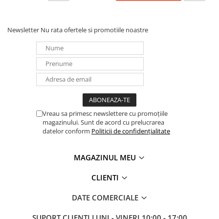
Panouri portabile
Racire/Incalzire
Newsletter
Nu rata ofertele si promotiile noastre
Statii energie portabile
Diverse
Electrice
Intrerupatoare si prize
Dulapuri pentru cablare
structurata
Vreau sa primesc newslettere cu promoțiile
Sigurante
magazinului. Sunt de acord cu prelucrarea
datelor conform
Politicii de confidențialitate
Tablouri electrice
Lumina (Becuri si Lanterne)
MAGAZINUL MEU
Laptop & PC accesorii, baterii,
cabluri USB, prelungitoare USB
CLIENTI
Cablu de date si Adaptoare
DATE COMERCIALE
Solutii solare portabile
Lichidare de stoc
SUPORT CLIENTI
LUNI - VINERI 10:00 - 17:00