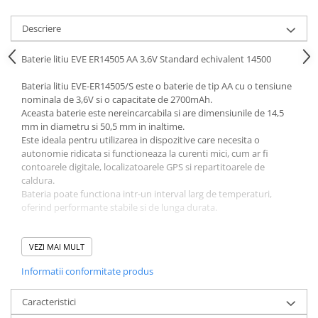
Acumulatori VRLA AGM/GEL /
Tractiune / LiFePo4
Descriere
Baterii si acumulatori gel si VRLA
6-12 V
Baterie litiu EVE ER14505 AA 3,6V Standard echivalent 14500
Baterii si acumulatori AGM VRLA
Bateria litiu EVE-ER14505/S este o baterie de tip AA cu o tensiune
de 6-12 V
nominala de 3,6V si o capacitate de 2700mAh.
Acumulatori Moto, ATV
Aceasta baterie este nereincarcabila si are dimensiunile de 14,5
mm in diametru si 50,5 mm in inaltime.
GEL
Este ideala pentru utilizarea in dispozitive care necesita o
AGM
autonomie ridicata si functioneaza la curenti mici, cum ar fi
contoarele digitale, localizatoarele GPS si repartitoarele de
Li-Ion
caldura.
SLA AGM (Sealed Lead Acid)
Bateria poate functiona intr-un interval larg de temperaturi,
Deep Cycle - Tractiune/Semi-
oferind performante stabile si de lunga durata.
Tractiune
Tensiune nominala
: 3,6V
Marine & Caravan
VEZI MAI MULT
Capacitate nominala
: 2700mAh
Dimensiuni
: Diametru de 14,5 mm si inaltime de 50,5 mm
APC
Informatii conformitate produs
Greutate
: Aproximativ 17,29 g
Pachete acumulatori VRLA
Curent maxim continuu
: 50mA
Caracteristici
Curent maxim de descarcare in impulsuri
: 150mA (pentru
Sisteme de management (BMS)
3 secunde, cu pauza de 27 secunde)