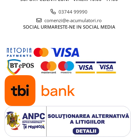
UPS
03744 99990
Acumulatori
comenzi@e-acumulatori.ro
Diverse
SOCIAL
URMARESTE-NE IN SOCIAL MEDIA
Invertoare
Sisteme de prindere
Statii de incarcare EV
OUTLET
Pompe de caldura