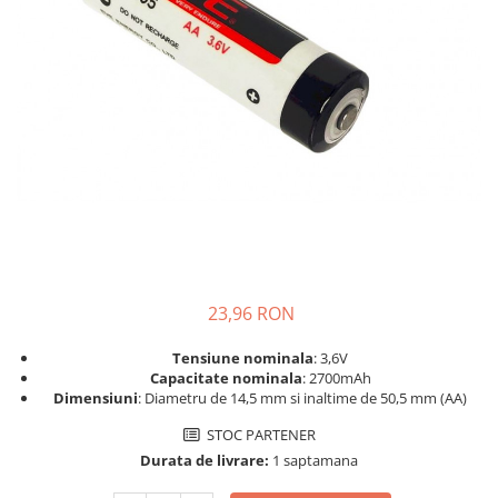
Incarcatoare acumulatori
Panouri fotovoltaice si accesorii
Panouri fotovoltaice
Sisteme prindere panouri
fotovoltaice
Accesorii
Invertoare
Invertoare Hibrid
Invertoare On-grid
Invertoare Off-grid
23,96 RON
Controlere solare
MPPT
Tensiune nominala
: 3,6V
Capacitate nominala
: 2700mAh
PWM
Dimensiuni
: Diametru de 14,5 mm si inaltime de 50,5 mm (AA)
Convertoare de tensiune
STOC PARTENER
Sisteme de stocare energie
Durata de livrare:
1 saptamana
LiFePO4