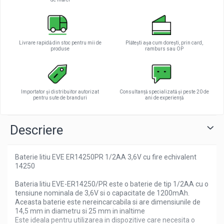
Livrare rapidă din stoc pentru mii de
Plătești așa cum dorești, prin card,
produse
ramburs sau OP
Importator și distribuitor autorizat
Consultanță specializată și peste 20 de
pentru sute de branduri
ani de experiență
Descriere
Baterie litiu EVE ER14250PR 1/2AA 3,6V cu fire echivalent
14250
Bateria litiu EVE-ER14250/PR este o baterie de tip 1/2AA cu o
tensiune nominala de 3,6V si o capacitate de 1200mAh.
Aceasta baterie este nereincarcabila si are dimensiunile de
14,5 mm in diametru si 25 mm in inaltime
Este ideala pentru utilizarea in dispozitive care necesita o