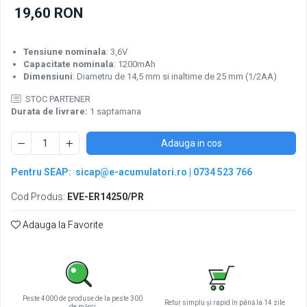
Pachete acumulatori VRLA
19,60 RON
Sisteme de management (BMS)
Redresoare, incarcatoare si testere
Tensiune nominala
: 3,6V
Redresoare auto, moto, barci si
Capacitate nominala
: 1200mAh
Dimensiuni
: Diametru de 14,5 mm si inaltime de 25 mm (1/2AA)
stationare
STOC PARTENER
Durata de livrare:
1 saptamana
Adauga in cos
Pentru SEAP:
sicap@e-acumulatori.ro
|
0734 523 766
Cod Produs:
EVE-ER14250/PR
Adauga la Favorite
Peste 4000 de produse de la peste 300
Retur simplu și rapid în până la 14 zile
de mărci