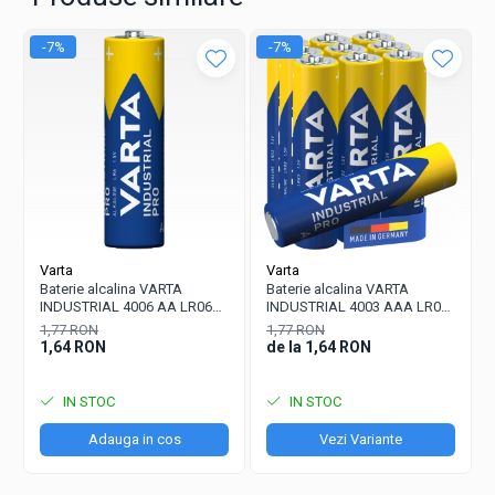
-7%
-7%
Varta
Varta
Baterie alcalina VARTA
Baterie alcalina VARTA
INDUSTRIAL 4006 AA LR06
INDUSTRIAL 4003 AAA LR03
1.5V bulk
1.5V
1,77 RON
1,77 RON
1,64 RON
de la 1,64 RON
IN STOC
IN STOC
Adauga in cos
Vezi Variante