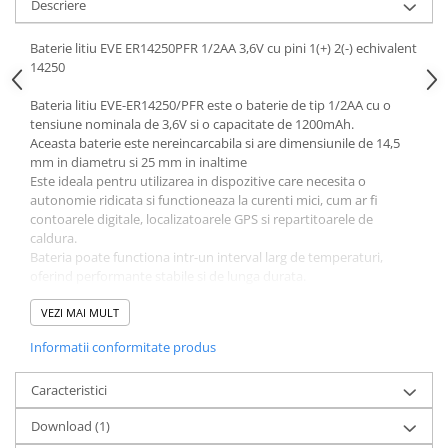
Descriere
Baterie litiu EVE ER14250PFR 1/2AA 3,6V cu pini 1(+) 2(-) echivalent
14250
Bateria litiu EVE-ER14250/PFR este o baterie de tip 1/2AA cu o
tensiune nominala de 3,6V si o capacitate de 1200mAh.
Aceasta baterie este nereincarcabila si are dimensiunile de 14,5
mm in diametru si 25 mm in inaltime
Este ideala pentru utilizarea in dispozitive care necesita o
autonomie ridicata si functioneaza la curenti mici, cum ar fi
contoarele digitale, localizatoarele GPS si repartitoarele de
caldura.
Bateria poate functiona intr-un interval larg de temperaturi,
oferind performante stabile si de lunga durata.
Tensiune nominala
: 3,6V
VEZI MAI MULT
Capacitate nominala
: 1200mAh
Dimensiuni
: Diametru de 14,5 mm si inaltime de 25 mm
Informatii conformitate produs
Greutate
: Aproximativ 10 g
Curent maxim continuu
: 25mA
Caracteristici
Curent maxim de descarcare in impulsuri
: 50mA (pentru
3 secunde, cu pauza de 27 secunde)
Download (1)
Interval de temperatura de operare
: -55°C pana la +85°C
Durata de viata pe raft
: Pana la 10 ani (pierdere de