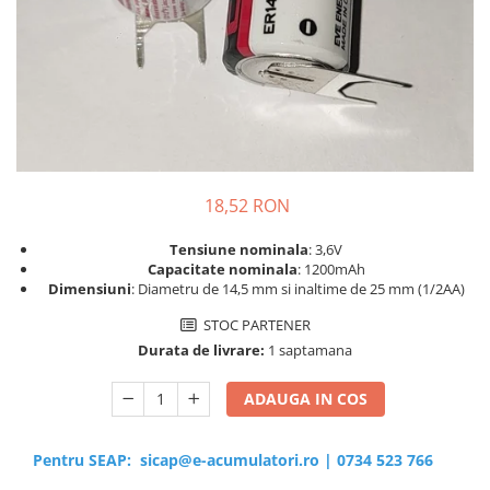
Sisteme de management (BMS)
Redresoare, incarcatoare si testere
Redresoare auto, moto, barci si
stationare
18,52 RON
Tensiune nominala
: 3,6V
Capacitate nominala
: 1200mAh
Dimensiuni
: Diametru de 14,5 mm si inaltime de 25 mm (1/2AA)
STOC PARTENER
Durata de livrare:
1 saptamana
ADAUGA IN COS
Pentru SEAP:
sicap@e-acumulatori.ro
|
0734 523 766