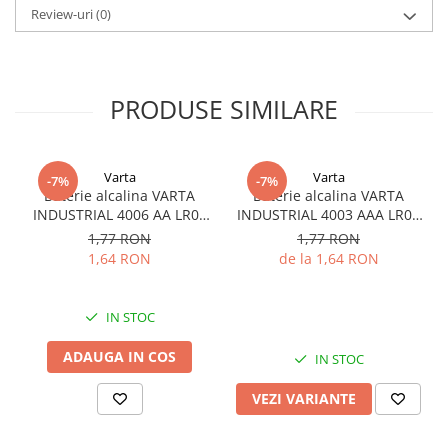
Review-uri
(0)
capacitate mai mica de 1% pe an la +25°C)
Material container
: Otel inoxidabil
Sigilare
: Ermetic, cu sticla si metal
PRODUSE SIMILARE
Varta
Varta
-7%
-7%
Baterie alcalina VARTA
Baterie alcalina VARTA
INDUSTRIAL 4006 AA LR06
INDUSTRIAL 4003 AAA LR03
1.5V bulk
1.5V
1,77 RON
1,77 RON
1,64 RON
de la 1,64 RON
IN STOC
ADAUGA IN COS
IN STOC
VEZI VARIANTE