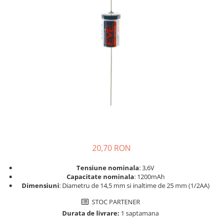
Incarcatoare acumulatori
Panouri fotovoltaice si accesorii
Panouri fotovoltaice
Sisteme prindere panouri
fotovoltaice
Accesorii
Invertoare
Invertoare Hibrid
Invertoare On-grid
Invertoare Off-grid
Controlere solare
20,70 RON
MPPT
Tensiune nominala
: 3,6V
PWM
Capacitate nominala
: 1200mAh
Dimensiuni
: Diametru de 14,5 mm si inaltime de 25 mm (1/2AA)
Convertoare de tensiune
STOC PARTENER
Sisteme de stocare energie
Durata de livrare:
1 saptamana
LiFePO4