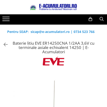
Toate Produsele
Reduceri de vara
Acumulatori, Baterii si Incarcatoare
Cabluri
Uzuale
Pentru SEAP:
sicap@e-acumulatori.ro
|
0734 523 766
Acumulatori
Baterii
Diverse
Baterie litiu EVE ER14250CNA 1/2AA 3,6V cu
Baterii alcaline
Prelungitoare
terminale axiale echivalent 14250 | E-
Baterii litiu
Panouri fotovoltaice
Acumulatori
Zinc-Carbon
Sisteme de prindere
Baterii rotunde argint
Invertoare
Baterii auditive
Statii de incarcare EV
Accesorii baterii
UPS
Baterii Industriale
Acumulatori
Ni-MH
Li-Ion