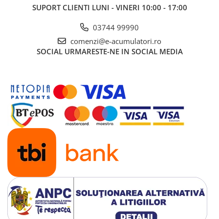
UPS
SUPORT CLIENTI
LUNI - VINERI 10:00 - 17:00
Acumulatori
03744 99990
Diverse
comenzi@e-acumulatori.ro
SOCIAL
URMARESTE-NE IN SOCIAL MEDIA
Invertoare
Sisteme de prindere
Statii de incarcare EV
OUTLET
Pompe de caldura