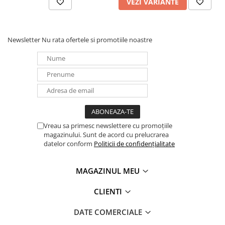
VEZI VARIANTE
Panouri portabile
Racire/Incalzire
Newsletter
Nu rata ofertele si promotiile noastre
Statii energie portabile
Diverse
Electrice
Intrerupatoare si prize
Dulapuri pentru cablare
structurata
Sigurante
Vreau sa primesc newslettere cu promoțiile
magazinului. Sunt de acord cu prelucrarea
Tablouri electrice
datelor conform
Politicii de confidențialitate
Lumina (Becuri si Lanterne)
Laptop & PC accesorii, baterii,
MAGAZINUL MEU
cabluri USB, prelungitoare USB
Cablu de date si Adaptoare
CLIENTI
Solutii solare portabile
DATE COMERCIALE
Lichidare de stoc