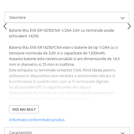
Acumulatori VRLA AGM/GEL /
Tractiune / LiFePo4
Baterii si acumulatori gel si VRLA
Descriere
6-12 V
Baterie litiu EVE ER14250CNA 1/2AA 3,6V cu terminale axiale
Baterii si acumulatori AGM VRLA
echivalent 14250
de 6-12 V
Acumulatori Moto, ATV
Bateria litiu EVE-ER14250/CNA este o baterie de tip 1/2AA cu o
tensiune nominala de 3,6V si o capacitate de 1200mAh.
GEL
Aceasta baterie este nereincarcabila si are dimensiunile de 14,5
AGM
mm in diametru si 25 mm in inaltime.
Este echipata cu terminale conector CNA, fiind ideala pentru
Li-Ion
utilizarea in dispozitive care necesita o autonomie ridicata si
SLA AGM (Sealed Lead Acid)
functioneaza la curenti mici, cum ar fi contoarele digitale,
Deep Cycle - Tractiune/Semi-
localizatoarele GPS si repartitoarele de caldura.
Bateria poate functiona intr-un interval larg de temperaturi,
Tractiune
oferind performante stabile si de lunga durata.
Marine & Caravan
Tensiune nominala
: 3,6V
VEZI MAI MULT
Capacitate nominala
: 1200mAh
APC
Dimensiuni
: Diametru de 14,5 mm si inaltime de 25 mm
Informatii conformitate produs
Pachete acumulatori VRLA
Greutate
: Aproximativ 10 g
Curent maxim continuu
: 25mA
Sisteme de management (BMS)
Caracteristici
Curent maxim de descarcare in impulsuri
: 50mA (pentru