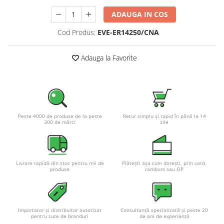
Pachete complete stocare energie
ADAUGA IN COS
Sisteme de Stocare Comerciale
Cod Produs:
EVE-ER14250/CNA
Sisteme fotovoltaice complete
Sisteme fotovoltaice de putere
Adauga la Favorite
mica (rulota/caravan/case de
vacanta)
Sisteme fotovoltaice profesionale
Pachete sisteme fotovoltaice
Statii de incarcare vehicule
Peste 4000 de produse de la peste
Retur simplu și rapid în până la 14
electrice
300 de mărci
zile
Statii de incarcare
Cabluri de incarcare vehicule
electrice
Livrare rapidă din stoc pentru mii de
Plătești așa cum dorești, prin card,
produse
ramburs sau OP
Prize de incarcare vehicule
electrice
Accesorii
Importator și distribuitor autorizat
Consultanță specializată și peste 20
Turbine eoliene pentru casă
pentru sute de branduri
de ani de experiență