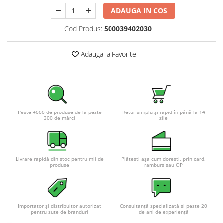
Pachete complete stocare energie
ADAUGA IN COS
Sisteme de Stocare Comerciale
Cod Produs:
500039402030
Sisteme fotovoltaice complete
Sisteme fotovoltaice de putere
Adauga la Favorite
mica (rulota/caravan/case de
vacanta)
Sisteme fotovoltaice profesionale
Pachete sisteme fotovoltaice
Statii de incarcare vehicule
Peste 4000 de produse de la peste
Retur simplu și rapid în până la 14
electrice
300 de mărci
zile
Statii de incarcare
Cabluri de incarcare vehicule
electrice
Livrare rapidă din stoc pentru mii de
Plătești așa cum dorești, prin card,
produse
ramburs sau OP
Prize de incarcare vehicule
electrice
Accesorii
Importator și distribuitor autorizat
Consultanță specializată și peste 20
pentru sute de branduri
de ani de experiență
Turbine eoliene pentru casă