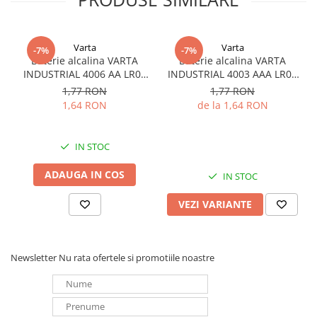
Redresoare, incarcatoare si testere
Redresoare auto, moto, barci si
Varta
Varta
stationare
-7%
-7%
Baterie alcalina VARTA
Baterie alcalina VARTA
Surse UPS
INDUSTRIAL 4006 AA LR06
INDUSTRIAL 4003 AAA LR03
1.5V bulk
1.5V
UPS pentru centrale termice si
1,77 RON
1,77 RON
sisteme de urgenta - acumulator
1,64 RON
de la 1,64 RON
extern
UPS Calculatoare si Servere
UPS Trifazat
IN STOC
Stabilizatoare Tensiune
ADAUGA IN COS
IN STOC
PDUs unitati de distributie a
VEZI VARIANTE
energiei electrice
Cabinete baterii
Acumulatori UPS
Newsletter
Nu rata ofertele si promotiile noastre
Drumetii / Camping
Accesorii
Frigidere portabile