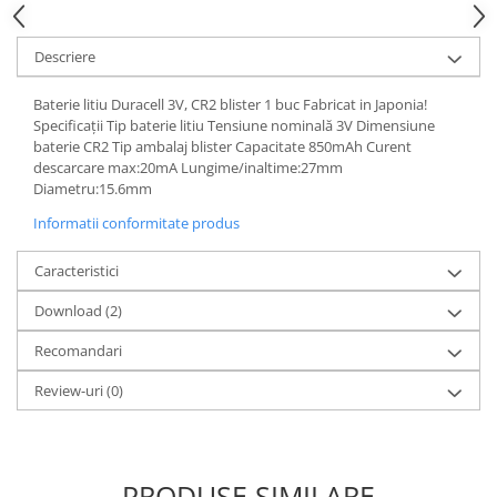
Acumulatori VRLA AGM/GEL /
Tractiune / LiFePo4
Descriere
Baterii si acumulatori gel si VRLA
6-12 V
Baterie litiu Duracell 3V, CR2 blister 1 buc Fabricat in Japonia!
Baterii si acumulatori AGM VRLA
Specificații Tip baterie litiu Tensiune nominală 3V Dimensiune
de 6-12 V
baterie CR2 Tip ambalaj blister Capacitate 850mAh Curent
descarcare max:20mA Lungime/inaltime:27mm
Acumulatori Moto, ATV
Diametru:15.6mm
GEL
Informatii conformitate produs
AGM
Li-Ion
Caracteristici
SLA AGM (Sealed Lead Acid)
Download (2)
Deep Cycle - Tractiune/Semi-
Tractiune
Recomandari
Marine & Caravan
Review-uri
(0)
APC
Pachete acumulatori VRLA
Sisteme de management (BMS)
PRODUSE SIMILARE