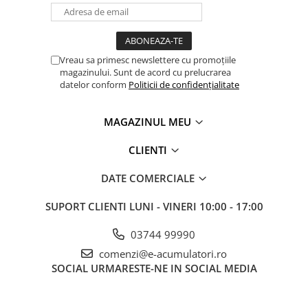
Panouri portabile
Racire/Incalzire
Statii energie portabile
Vreau sa primesc newslettere cu promoțiile
magazinului. Sunt de acord cu prelucrarea
Diverse
datelor conform
Politicii de confidențialitate
Electrice
Intrerupatoare si prize
MAGAZINUL MEU
Dulapuri pentru cablare
CLIENTI
structurata
Sigurante
DATE COMERCIALE
Tablouri electrice
Lumina (Becuri si Lanterne)
SUPORT CLIENTI
LUNI - VINERI 10:00 - 17:00
Laptop & PC accesorii, baterii,
03744 99990
cabluri USB, prelungitoare USB
comenzi@e-acumulatori.ro
Cablu de date si Adaptoare
SOCIAL
URMARESTE-NE IN SOCIAL MEDIA
Solutii solare portabile
Lichidare de stoc