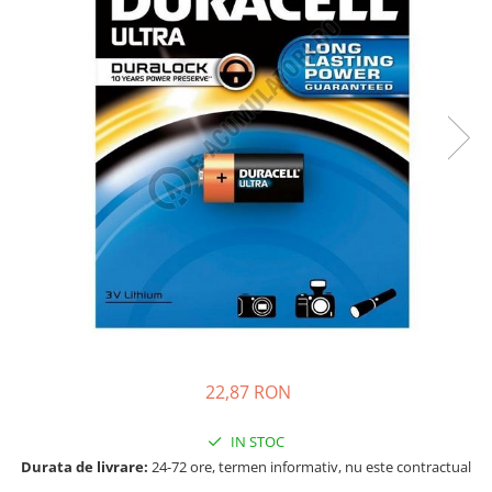
Incarcatoare acumulatori
Panouri fotovoltaice si accesorii
Panouri fotovoltaice
Sisteme prindere panouri
fotovoltaice
Accesorii
Invertoare
Invertoare Hibrid
Invertoare On-grid
Invertoare Off-grid
Controlere solare
MPPT
PWM
22,87 RON
Convertoare de tensiune
IN STOC
Sisteme de stocare energie
Durata de livrare:
24-72 ore, termen informativ, nu este contractual
LiFePO4