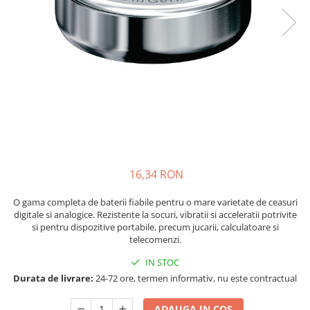
Sisteme de management (BMS)
Redresoare, incarcatoare si testere
Redresoare auto, moto, barci si
stationare
16,34 RON
O gama completa de baterii fiabile pentru o mare varietate de ceasuri
digitale si analogice. Rezistente la socuri, vibratii si acceleratii potrivite
si pentru dispozitive portabile, precum jucarii, calculatoare si
telecomenzi.
IN STOC
Durata de livrare:
24-72 ore, termen informativ, nu este contractual
ADAUGA IN COS