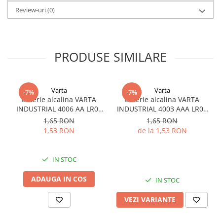
Review-uri
(0)
PRODUSE SIMILARE
Varta
Varta
-7%
-7%
Baterie alcalina VARTA
Baterie alcalina VARTA
INDUSTRIAL 4006 AA LR06
INDUSTRIAL 4003 AAA LR03
1.5V bulk
1.5V
1,65 RON
1,65 RON
1,53 RON
de la 1,53 RON
IN STOC
ADAUGA IN COS
IN STOC
VEZI VARIANTE