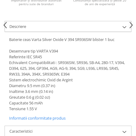
Importator și distribuitor autorizat
Consultanță specializată și peste 20
pentru sute de branduri
de ani de experiență
Descriere
Baterie ceas Varta Silver Oxide V 394 SR936SW blister 1 buc
Desemnare tip VARTA V394
Referinte IEC SR45
Echivalent Compatibilitati : SR936SW, SR936, SB-A4, 280-17, V394,
D394, 625, 394, GP394, AG9, AG-9, 394, SG9, L936, LR936, SR45,
RW33, 394A, 394X, SR9365W, E394
Sistem electrochimic Oxid de Argint
Diametru 9.5 mm (0.37 in)
Inaltime 3.6 mm (0.14 in)
Greutate 0.6 g (0.02 oz)
Capacitate 56 mAh
Tensiune 1.55 V
Informatii conformitate produs
Caracteristici