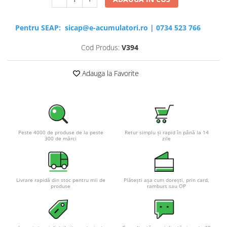
Pentru SEAP:
sicap@e-acumulatori.ro
|
0734 523 766
Cod Produs:
V394
Adauga la Favorite
Peste 4000 de produse de la peste
Retur simplu și rapid în până la 14
300 de mărci
zile
Livrare rapidă din stoc pentru mii de
Plătești așa cum dorești, prin card,
produse
ramburs sau OP