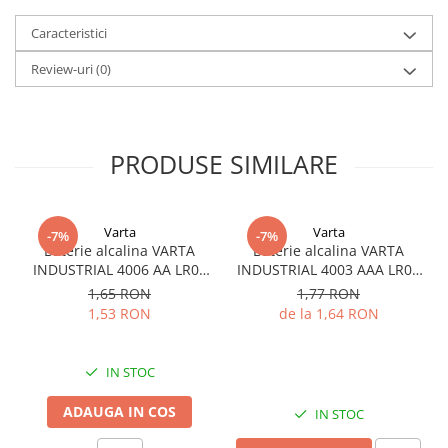
Caracteristici
Review-uri
(0)
PRODUSE SIMILARE
Varta
Varta
-7%
-7%
Baterie alcalina VARTA
Baterie alcalina VARTA
INDUSTRIAL 4006 AA LR06
INDUSTRIAL 4003 AAA LR03
1.5V bulk
1.5V
1,65 RON
1,77 RON
1,53 RON
de la 1,64 RON
IN STOC
ADAUGA IN COS
IN STOC