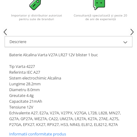
Importator și distribuitor autorizat
Consultanță specializată și peste 20
pentru sute de branduri
de ani de experiență
Descriere
Baterie Alcalina Varta V27A LR27 12V blister 1 buc
Tip Varta 4227
Referinta IEC A27
Sistem electrochimic Alcalina
Lungime 28.2mm
Diametru 8.0mm
Greutate 4.4g
Capacitate 21mAh
Tensiune 12V
Echivalente A27, E27a, V27A, V27PX, V27GA, L728, L828, MN27,
G27A, GP27A, WE27A, CA22, UM27A, LR27A, K27A, 27AE, A27S,
P27GA, EPX27, KX27, RPX27, HS3, NR43, EL812, EL8212, R27A
Informatii conformitate produs