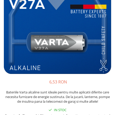
Sisteme de management (BMS)
Redresoare, incarcatoare si testere
Redresoare auto, moto, barci si
stationare
6,53 RON
Bateriile Varta alcaline sunt ideale pentru multe aplicatii diferite care
necesita furnizare de energie sustinuta. De la jucarii, lanterne, pompe
de insulina pana la telecomezi de garaj si multe altele!
IN STOC