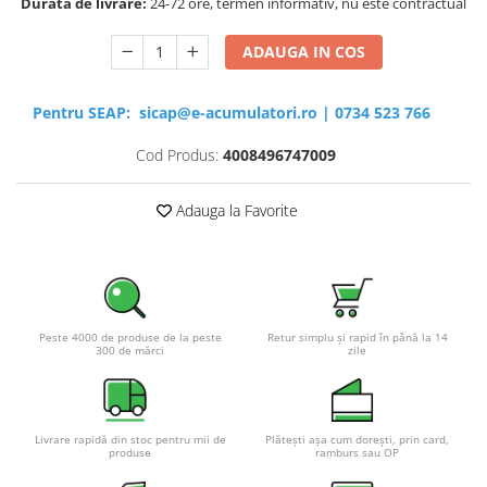
Durata de livrare:
24-72 ore, termen informativ, nu este contractual
ADAUGA IN COS
Pentru SEAP:
sicap@e-acumulatori.ro
|
0734 523 766
Cod Produs:
4008496747009
Adauga la Favorite
Peste 4000 de produse de la peste
Retur simplu și rapid în până la 14
300 de mărci
zile
Livrare rapidă din stoc pentru mii de
Plătești așa cum dorești, prin card,
produse
ramburs sau OP