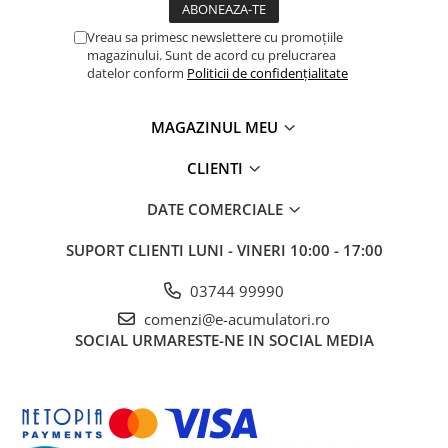
Panouri portabile
Vreau sa primesc newslettere cu promoțiile
Racire/Incalzire
magazinului. Sunt de acord cu prelucrarea
datelor conform
Politicii de confidențialitate
Statii energie portabile
Diverse
MAGAZINUL MEU
Electrice
CLIENTI
Intrerupatoare si prize
Dulapuri pentru cablare
DATE COMERCIALE
structurata
Sigurante
SUPORT CLIENTI
LUNI - VINERI 10:00 - 17:00
Tablouri electrice
03744 99990
Lumina (Becuri si Lanterne)
comenzi@e-acumulatori.ro
Laptop & PC accesorii, baterii,
SOCIAL
URMARESTE-NE IN SOCIAL MEDIA
cabluri USB, prelungitoare USB
Cablu de date si Adaptoare
Solutii solare portabile
Lichidare de stoc