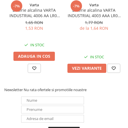
Varta
Varta
Redresoare, incarcatoare si testere
-7%
-7%
Baterie alcalina VARTA
Baterie alcalina VARTA
Redresoare auto, moto, barci si
INDUSTRIAL 4006 AA LR06
INDUSTRIAL 4003 AAA LR03
stationare
1.5V bulk
1.5V
1,65 RON
1,77 RON
1,53 RON
de la 1,64 RON
Surse UPS
UPS pentru centrale termice si
sisteme de urgenta - acumulator
IN STOC
extern
UPS Calculatoare si Servere
ADAUGA IN COS
IN STOC
UPS Trifazat
VEZI VARIANTE
Stabilizatoare Tensiune
PDUs unitati de distributie a
energiei electrice
Newsletter
Nu rata ofertele si promotiile noastre
Cabinete baterii
Acumulatori UPS
Drumetii / Camping
Accesorii
Frigidere portabile