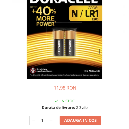
Incarcatoare acumulatori
Panouri fotovoltaice si accesorii
Panouri fotovoltaice
Sisteme prindere panouri
fotovoltaice
Accesorii
Invertoare
Invertoare Hibrid
Invertoare On-grid
Invertoare Off-grid
Controlere solare
11,98 RON
MPPT
IN STOC
PWM
Durata de livrare:
2-3 zile
Convertoare de tensiune
Sisteme de stocare energie
ADAUGA IN COS
LiFePO4