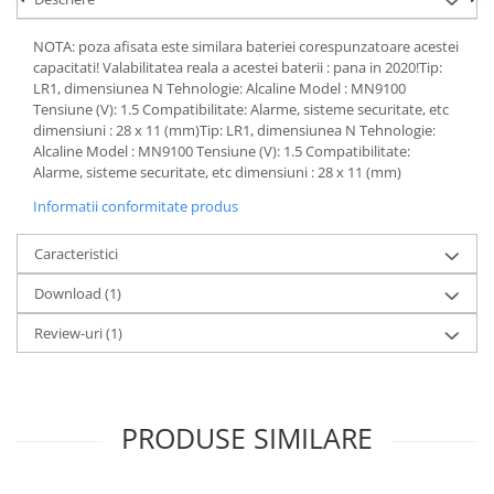
Acumulatori VRLA AGM/GEL /
Tractiune / LiFePo4
NOTA: poza afisata este similara bateriei corespunzatoare acestei
Baterii si acumulatori gel si VRLA
capacitati! Valabilitatea reala a acestei baterii : pana in 2020!Tip:
6-12 V
LR1, dimensiunea N Tehnologie: Alcaline Model : MN9100
Tensiune (V): 1.5 Compatibilitate: Alarme, sisteme securitate, etc
Baterii si acumulatori AGM VRLA
dimensiuni : 28 x 11 (mm)Tip: LR1, dimensiunea N Tehnologie:
de 6-12 V
Alcaline Model : MN9100 Tensiune (V): 1.5 Compatibilitate:
Acumulatori Moto, ATV
Alarme, sisteme securitate, etc dimensiuni : 28 x 11 (mm)
GEL
Informatii conformitate produs
AGM
Caracteristici
Li-Ion
SLA AGM (Sealed Lead Acid)
Download (1)
Deep Cycle - Tractiune/Semi-
Review-uri
(1)
Tractiune
Marine & Caravan
APC
PRODUSE SIMILARE
Pachete acumulatori VRLA
Sisteme de management (BMS)