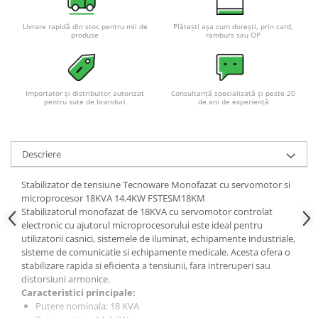
Acumulatori VRLA AGM/GEL /
Tractiune / LiFePo4
Livrare rapidă din stoc pentru mii de
Plătești așa cum dorești, prin card,
produse
ramburs sau OP
Baterii si acumulatori gel si VRLA
6-12 V
Baterii si acumulatori AGM VRLA
de 6-12 V
Importator și distribuitor autorizat
Consultanță specializată și peste 20
pentru sute de branduri
de ani de experiență
Acumulatori Moto, ATV
GEL
AGM
Descriere
Li-Ion
Stabilizator de tensiune Tecnoware Monofazat cu servomotor si
SLA AGM (Sealed Lead Acid)
microprocesor 18KVA 14.4KW FSTESM18KM
Deep Cycle - Tractiune/Semi-
Stabilizatorul monofazat de 18KVA cu servomotor controlat
Tractiune
electronic cu ajutorul microprocesorului este ideal pentru
utilizatorii casnici, sistemele de iluminat, echipamente industriale,
Marine & Caravan
sisteme de comunicatie si echipamente medicale. Acesta ofera o
APC
stabilizare rapida si eficienta a tensiunii, fara intreruperi sau
distorsiuni armonice.
Pachete acumulatori VRLA
Caracteristici principale:
Putere nominala: 18 KVA
Sisteme de management (BMS)