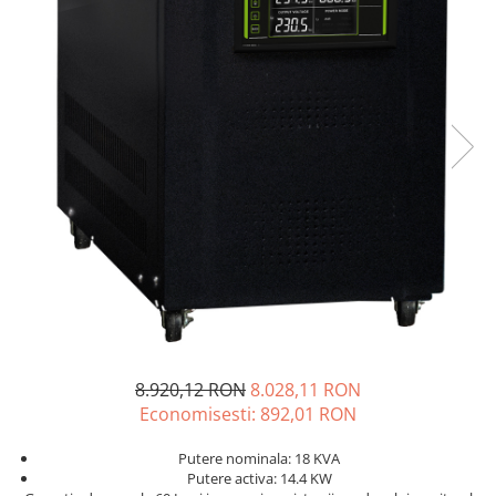
Incarcatoare acumulatori
Panouri fotovoltaice si accesorii
Panouri fotovoltaice
Sisteme prindere panouri
fotovoltaice
Accesorii
Invertoare
Invertoare Hibrid
Invertoare On-grid
Invertoare Off-grid
Controlere solare
MPPT
8.920,12 RON
8.028,11 RON
PWM
Economisesti:
892,01
RON
Convertoare de tensiune
Sisteme de stocare energie
Putere nominala: 18 KVA
Putere activa: 14.4 KW
LiFePO4