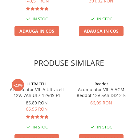
140,51 RON
391,02 RON
Panouri portabile
Racire/Incalzire
IN STOC
IN STOC
Statii energie portabile
ADAUGA IN COS
ADAUGA IN COS
Diverse
Electrice
Intrerupatoare si prize
PRODUSE SIMILARE
Dulapuri pentru cablare
structurata
Sigurante
Tablouri electrice
ULTRACELL
Reddot
-23%
Acumulator VRLA Ultracell
Acumulator VRLA AGM
Lumina (Becuri si Lanterne)
12V, 7Ah UL7-12VdS F1
Reddot 12V 5Ah DD12-5
Laptop & PC accesorii, baterii,
86,89 RON
66,09 RON
cabluri USB, prelungitoare USB
66,96 RON
Cablu de date si Adaptoare
Solutii solare portabile
IN STOC
IN STOC
Lichidare de stoc