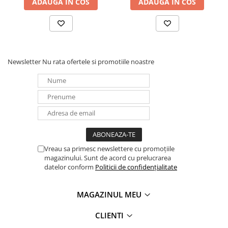
ADAUGA IN COS
ADAUGA IN COS
UPS
Acumulatori
Diverse
Invertoare
Newsletter
Nu rata ofertele si promotiile noastre
Sisteme de prindere
Statii de incarcare EV
OUTLET
Pompe de caldura
Vreau sa primesc newslettere cu promoțiile
magazinului. Sunt de acord cu prelucrarea
datelor conform
Politicii de confidențialitate
MAGAZINUL MEU
CLIENTI