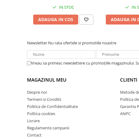
Redresoare, incarcatoare si testere
IN STOC
IN 
Redresoare auto, moto, barci si
ADAUGA IN COS
ADAUGA IN 
stationare
Surse UPS
UPS pentru centrale termice si
Newsletter
Nu rata ofertele si promotiile noastre
sisteme de urgenta - acumulator
extern
UPS Calculatoare si Servere
Vreau sa primesc newslettere cu promoțiile magazinului. 
UPS Trifazat
Stabilizatoare Tensiune
MAGAZINUL MEU
CLIENTI
PDUs unitati de distributie a
energiei electrice
Despre noi
Metode de
Cabinete baterii
Termeni si Conditii
Politica d
Politica de Confidentialitate
Garantia 
Acumulatori UPS
Politica cookies
ANPC
Drumetii / Camping
Livrare
Accesorii
Regulamente campanii
Contact
Frigidere portabile