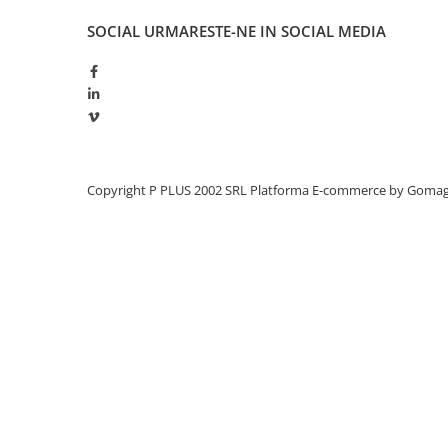
Panouri portabile
SOCIAL
URMARESTE-NE IN SOCIAL MEDIA
Racire/Incalzire
Statii energie portabile
Diverse
Electrice
Intrerupatoare si prize
Copyright P PLUS 2002 SRL
Platforma E-commerce by Goma
Dulapuri pentru cablare
structurata
Sigurante
Tablouri electrice
Lumina (Becuri si Lanterne)
Laptop & PC accesorii, baterii,
cabluri USB, prelungitoare USB
Cablu de date si Adaptoare
Solutii solare portabile
Lichidare de stoc