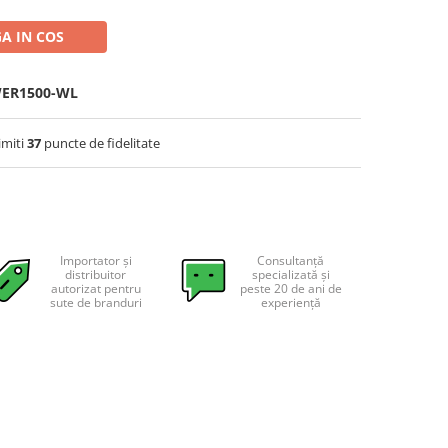
A IN COS
WER1500-WL
imiti
37
puncte de fidelitate
Importator și
Consultanță
distribuitor
specializată și
autorizat pentru
peste 20 de ani de
sute de branduri
experiență