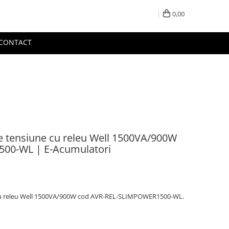
0,00
CONTACT
de tensiune cu releu Well 1500VA/900W
00-WL | E-Acumulatori
 cu releu Well 1500VA/900W cod AVR-REL-SLIMPOWER1500-WL.