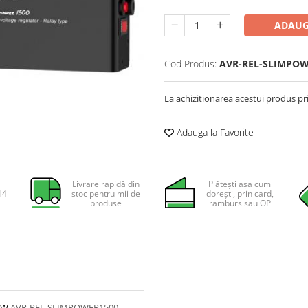
ADAUG
Cod Produs:
AVR-REL-SLIMPO
La achizitionarea acestui produs pr
Adauga la Favorite
Livrare rapidă din
Plătești așa cum
14
stoc pentru mii de
dorești, prin card,
produse
ramburs sau OP
00W
AVR-REL-SLIMPOWER1500-