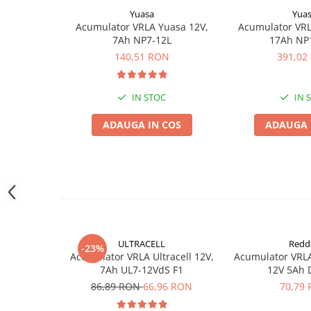
Acumulatori VRLA AGM/GEL /
Yuasa
Yua
Tractiune / LiFePo4
Acumulator VRLA Yuasa 12V,
Acumulator VRL
Baterii si acumulatori gel si VRLA
7Ah NP7-12L
17Ah NP
6-12 V
140,51 RON
391,02
Baterii si acumulatori AGM VRLA
de 6-12 V
IN STOC
IN 
Acumulatori Moto, ATV
ADAUGA IN COS
ADAUGA 
GEL
AGM
Li-Ion
SLA AGM (Sealed Lead Acid)
Deep Cycle - Tractiune/Semi-
Tractiune
Marine & Caravan
ULTRACELL
Redd
-23%
Acumulator VRLA Ultracell 12V,
Acumulator VRL
APC
7Ah UL7-12VdS F1
12V 5Ah 
Pachete acumulatori VRLA
86,89 RON
66,96 RON
70,79
Sisteme de management (BMS)