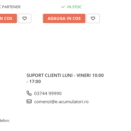
 PARTENER
IN STOC
N COS
ADAUGA IN COS
ADAUG
SUPORT CLIENTI
LUNI - VINERI 10:00
- 17:00
03744 99990
comenzi@e-acumulatori.ro
lefon: