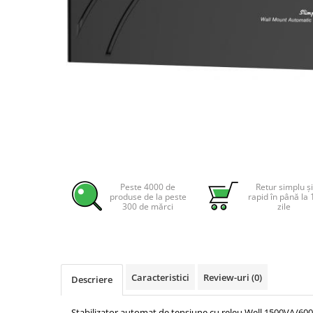
Incarcatoare acumulatori
Panouri fotovoltaice si accesorii
Panouri fotovoltaice
Sisteme prindere panouri
fotovoltaice
Distribuie
Accesorii
pe
Facebook
Invertoare
Invertoare Hibrid
Invertoare On-grid
Invertoare Off-grid
Peste 4000 de
Retur simplu și
produse de la peste
rapid în până la 
Controlere solare
300 de mărci
zile
MPPT
PWM
Convertoare de tensiune
Caracteristici
Review-uri
(0)
Descriere
Sisteme de stocare energie
LiFePO4
Stabilizator automat de tensiune cu releu Well 1500VA/6