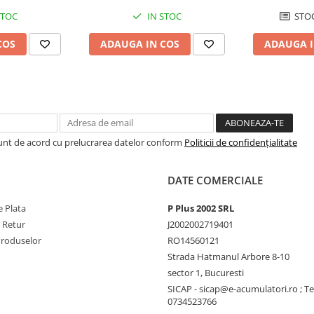
STOC
IN STOC
STOC
COS
ADAUGA IN COS
ADAUGA I
Sunt de acord cu prelucrarea datelor conform
Politicii de confidențialitate
DATE COMERCIALE
 Plata
P Plus 2002 SRL
e Retur
J2002002719401
Produselor
RO14560121
Strada Hatmanul Arbore 8-10
sector 1, Bucuresti
SICAP - sicap@e-acumulatori.ro ; Te
0734523766