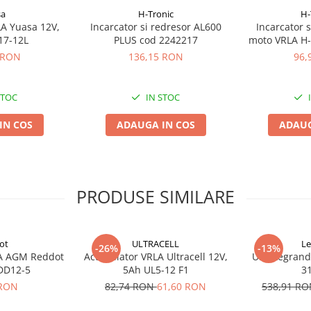
sa
H-Tronic
H-
A Yuasa 12V,
Incarcator si redresor AL600
Incarcator 
17-12L
PLUS cod 2242217
moto VRLA H-
22
 RON
136,15 RON
96,
STOC
IN STOC
IN COS
ADAUGA IN COS
ADAUG
PRODUSE SIMILARE
ot
ULTRACELL
Le
-26%
-13%
A AGM Reddot
Acumulator VRLA Ultracell 12V,
UPS Legrand
DD12-5
5Ah UL5-12 F1
3
 RON
82,74 RON
61,60 RON
538,91 R