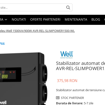
ARA
NOUTATI
OFERTE PARTENERI
MENTENANTA
BLOG
u releu Well 1500VA/900W AVR-REL-SLIMPOWER1500-WL
766
Stabilizator automat 
AVR-REL-SLIMPOWER15
375,98 RON
Stabilizator automat de tensiune
STOC PARTENER
Durata de livrare:
5-7 zile