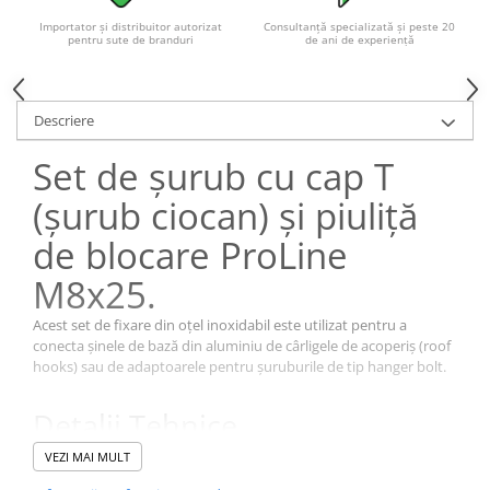
Importator și distribuitor autorizat
Consultanță specializată și peste 20
pentru sute de branduri
de ani de experiență
Descriere
Set de șurub cu cap T
(șurub ciocan) și piuliță
de blocare ProLine
M8x25.
Acest set de fixare din oțel inoxidabil este utilizat pentru a
conecta șinele de bază din aluminiu de cârligele de acoperiș (roof
hooks) sau de adaptoarele pentru șuruburile de tip hanger bolt.
Detalii Tehnice
Tip produs
: Set șurub cu cap T (Hammerhead bolt) și piuliță
VEZI MAI MULT
hexagonală cu flanșă / autoblocantă.