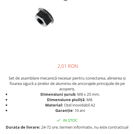
Sisteme de management (BMS)
Redresoare, incarcatoare si testere
Redresoare auto, moto, barci si
stationare
2,01 RON
Set de asamblare mecanică necesar pentru conectarea, alinierea și
fixarea sigură a șinelor de aluminiu de ancorajele principale de pe
acoperiș.
Dimensiuni șurub
: M8 x 25 mm.
Dimensiune piuliță
: M8.
Material:
Oțel inoxidabil A2
Garanție
: 10 ani
IN STOC
Durata de livrare:
24-72 ore, termen informativ, nu este contractual