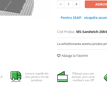
ADAUG
Pentru SEAP:
sicap@e-acum
Cod Produs:
MS-Sandwich-20k
La achizitionarea acestui produs pr
Adauga la Favorite
Livrare rapidă din
Plătești așa cum
14
stoc pentru mii de
dorești, prin card,
produse
ramburs sau OP