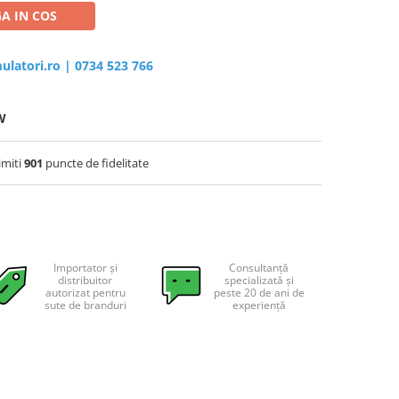
A IN COS
ulatori.ro
|
0734 523 766
W
imiti
901
puncte de fidelitate
Importator și
Consultanță
distribuitor
specializată și
autorizat pentru
peste 20 de ani de
sute de branduri
experiență