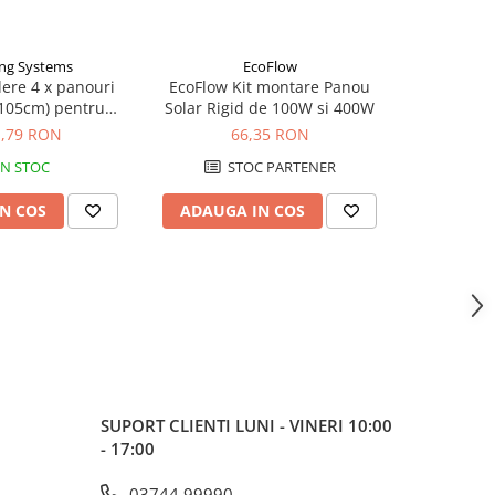
ng Systems
EcoFlow
pr
-21%
ere 4 x panouri
EcoFlow Kit montare Panou
Sistem pri
-105cm) pentru
Solar Rigid de 100W si 400W
folovolai
tigla cermica
alte supraf
1,79 RON
66,35 RON
160,96
ng Systems
3
IN STOC
STOC PARTENER
N COS
ADAUGA IN COS
ADAUG
SUPORT CLIENTI
LUNI - VINERI 10:00
- 17:00
03744 99990