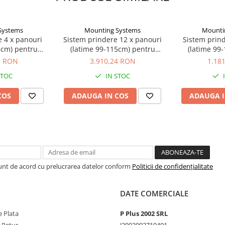
Systems
Mounting Systems
Mounti
e 4 x panouri
Sistem prindere 12 x panouri
Sistem prind
5cm) pentru
(latime 99-115cm) pentru
(latime 99
ch Mounting
acoperis plan drept Est-Vest 15
acoperis 
1 RON
3.910,24 RON
1.18
ems
grade Mounting Systems
Mounti
712-0253)
STOC
IN STOC
COS
ADAUGA IN COS
ADAUGA I
ze 1/22 (814-0669)
Sunt de acord cu prelucrarea datelor conform
Politicii de confidențialitate
w 5.5x25 (806-0309)
DATE COMERCIALE
 Plata
P Plus 2002 SRL