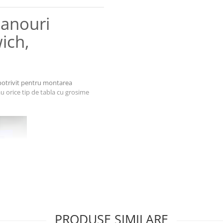
panouri
ich,
 potrivit pentru montarea
u orice tip de tabla cu grosime
PRODUSE SIMILARE