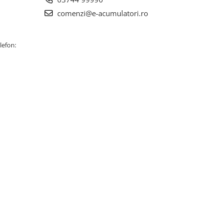
comenzi@e-acumulatori.ro
lefon: