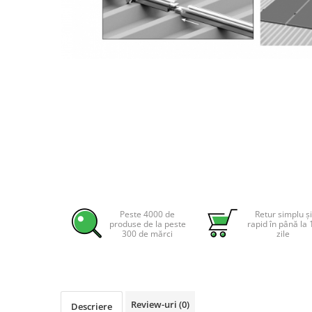
Incarcatoare acumulatori
Panouri fotovoltaice si accesorii
Panouri fotovoltaice
Sisteme prindere panouri
Distribuie
fotovoltaice
pe
Facebook
Accesorii
Invertoare
Invertoare Hibrid
Invertoare On-grid
Invertoare Off-grid
Controlere solare
Peste 4000 de
Retur simplu și
MPPT
produse de la peste
rapid în până la 
300 de mărci
zile
PWM
Convertoare de tensiune
Sisteme de stocare energie
LiFePO4
Review-uri
(0)
Descriere