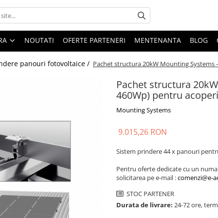
ARA
NOUTATI
OFERTE PARTENERI
MENTENANTA
BLOG
ndere panouri fotovoltaice /
Pachet structura 20kW Mounting Systems -
Pachet structura 20kW
460Wp) pentru acoperi
Mounting Systems
9.015,26 RON
Sistem prindere 44 x panouri pentr
Pentru oferte dedicate cu un numar 
solicitarea pe e-mail :
comenzi@e-ac
STOC PARTENER
Durata de livrare:
24-72 ore, term