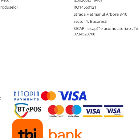
e Retur
J2002002719401
Produselor
RO14560121
Strada Hatmanul Arbore 8-10
045/-00011)
sector 1, Bucuresti
SICAP - sicap@e-acumulatori.ro ; Te
0734523766
-40mm alu (700-0080)
m alu (702-0193)
g
alte dimensiuni va rog sa
ro