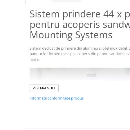
Pachete complete stocare energie
Sistem prindere 44 x 
Sisteme de Stocare Comerciale
pentru acoperis sandw
Sisteme fotovoltaice complete
Sisteme fotovoltaice de putere
Mounting Systems
mica (rulota/caravan/case de
vacanta)
Sisteme fotovoltaice profesionale
Sistem dedicat de prindere din aluminiu si otel inoxidabil,
panourilor fotovoltaice pe acoperis din panou sandwich sa
Pachete sisteme fotovoltaice
mare.
Statii de incarcare vehicule
electrice
Statii de incarcare
Cabluri de incarcare vehicule
VEZI MAI MULT
electrice
Informatii conformitate produs
Prize de incarcare vehicule
electrice
Accesorii
Turbine eoliene pentru casă