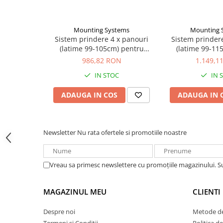
Acumulatori VRLA AGM/GEL /
Tractiune / LiFePo4
Baterii si acumulatori gel si VRLA
Mounting Systems
Mounting 
6-12 V
Sistem prindere 4 x panouri
Sistem prinder
Componenta
:
(latime 99-105cm) pentru
(latime 99-11
Baterii si acumulatori AGM VRLA
acoperis tabla Mounting
panou sandwi
986,82 RON
1.149,1
de 6-12 V
Systems
Syst
44 x Mounting Systems rail 1/22; 2.40m (
IN STOC
IN 
Acumulatori Moto, ATV
GEL
ADAUGA IN COS
ADAUGA IN 
AGM
Li-Ion
264 x Mounting Systems lateral clip trape
SLA AGM (Sealed Lead Acid)
Newsletter
Nu rata ofertele si promotiile noastre
Deep Cycle - Tractiune/Semi-
Tractiune
Vreau sa primesc newslettere cu promoțiile magazinului. 
Marine & Caravan
APC
528 x Mounting Systems metal sheet scre
MAGAZINUL MEU
CLIENTI
Pachete acumulatori VRLA
Despre noi
Metode de
Sisteme de management (BMS)