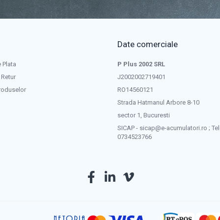
Date comerciale
 Plata
P Plus 2002 SRL
 Retur
J2002002719401
roduselor
RO14560121
Strada Hatmanul Arbore 8-10
sector 1, Bucuresti
SICAP - sicap@e-acumulatori.ro ; Tel
0734523766