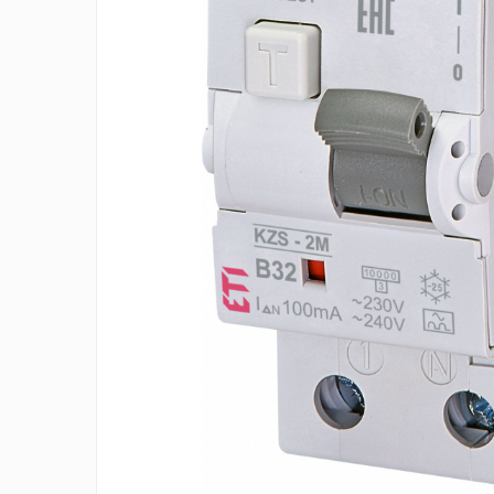
Incarcatoare acumulatori
Panouri fotovoltaice si accesorii
Panouri fotovoltaice
Sisteme prindere panouri
fotovoltaice
Accesorii
Invertoare
Invertoare Hibrid
Invertoare On-grid
Invertoare Off-grid
Controlere solare
MPPT
PWM
Convertoare de tensiune
Sisteme de stocare energie
LiFePO4