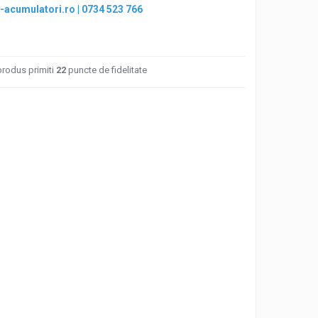
-acumulatori.ro
|
0734 523 766
produs primiti
22
puncte de fidelitate