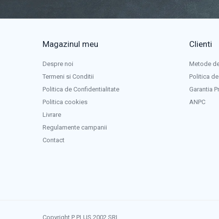
Panouri portabile
Racire/Incalzire
Statii energie portabile
Magazinul meu
Clienti
Diverse
Electrice
Despre noi
Metode de
Intrerupatoare si prize
Termeni si Conditii
Politica de
Dulapuri pentru cablare structurata
Politica de Confidentialitate
Garantia P
Sigurante
Politica cookies
ANPC
Tablouri electrice
Livrare
Lumina (Becuri si Lanterne)
Regulamente campanii
Contact
Laptop & PC accesorii, baterii,
cabluri USB, prelungitoare USB
Cablu de date si Adaptoare
Solutii solare portabile
Lichidare de stoc
UPS
Copyright P PLUS 2002 SRL