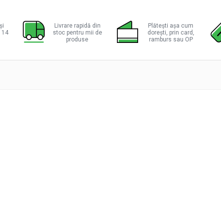
ie
ok
și
Livrare rapidă din
Plătești așa cum
a 14
stoc pentru mii de
dorești, prin card,
produse
ramburs sau OP