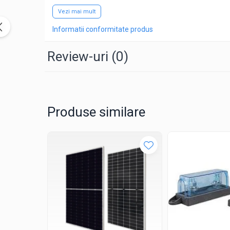
Tractiune / LiFePo4
Vezi mai mult
Baterii si acumulatori gel si VRLA 6-
12 V
Informatii conformitate produs
Baterii si acumulatori AGM VRLA de
Review-uri
(0)
6-12 V
Acumulatori Moto, ATV
GEL
AGM
Produse similare
Li-Ion
SLA AGM (Sealed Lead Acid)
Deep Cycle - Tractiune/Semi-
Tractiune
Marine & Caravan
APC
Pachete acumulatori VRLA
Sisteme de management (BMS)
Redresoare, incarcatoare si testere