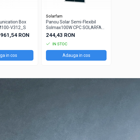
Solarfam
Powersave
nication Box
Panou Solar Semi-Flexibil
Set conne
M100-V312_S
Solmax100W CPC SOLARFAM
65,35 R
Solarfam-Flex-100
961,54 RON
244,43 RON
N
IN STOC
IN STO
a in cos
Adauga in cos
Ad