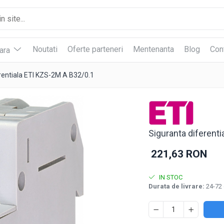
Noutati
Oferte parteneri
Mentenanta
Blog
Con
vara
rentiala ETI KZS-2M A B32/0.1
Siguranta diferent
221,63 RON
IN STOC
Durata de livrare:
24-72 