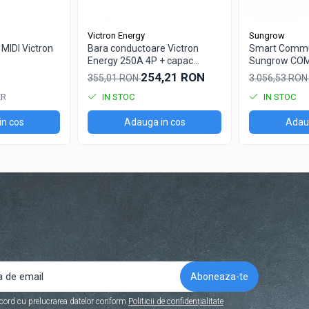
Victron Energy
Sungrow
 MIDI Victron
Bara conductoare Victron
Smart Commu
Energy 250A 4P + capac
Sungrow CO
BUSBAR VBB125040010
254,21 RON
355,01 RON
3.056,53 RO
ER
IN STOC
IN STOC
in cos
Adauga in cos
Adaug
cord cu prelucrarea datelor conform
Politicii de confidențialitate