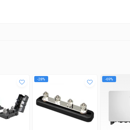
-28%
-69%