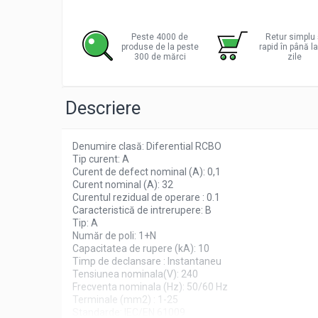
Distribu
Pachete complete stocare energie
pe
Facebo
Sisteme de Stocare Comerciale
Peste 4000 de
Retur simplu 
produse de la peste
rapid în până l
Sisteme fotovoltaice complete
300 de mărci
zile
Sisteme fotovoltaice de putere
mica (rulota/caravan/case de
Descriere
vacanta)
Sisteme fotovoltaice profesionale
Pachete sisteme fotovoltaice
Denumire clasă: Diferential RCBO
Statii de incarcare vehicule electrice
Tip curent: A
Curent de defect nominal (A): 0,1
Statii de incarcare
Curent nominal (A): 32
Cabluri de incarcare vehicule
Curentul rezidual de operare : 0.1
Caracteristică de intrerupere: B
electrice
Tip: A
Prize de incarcare vehicule
Număr de poli: 1+N
electrice
Capacitatea de rupere (kA): 10
Timp de declansare : Instantaneu
Accesorii
Tensiunea nominala(V): 240
Frecventa nominala (Hz): 50/60 Hz
Turbine eoliene pentru casă
Terminale (mm2) : 1-25
Acumulatori VRLA AGM/GEL /
Standarde: IEC/EN 61009