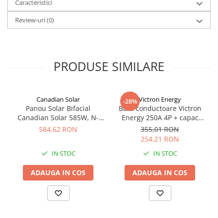
Caracteristici
Review-uri
(0)
PRODUSE SIMILARE
Canadian Solar
Victron Energy
-28%
Panou Solar Bifacial
Bara conductoare Victron
Canadian Solar 585W, N-
Energy 250A 4P + capac
Type TOPCon, CS6W-TB-SF-
BUSBAR VBB125040010
584,62 RON
355,01 RON
BIF
254,21 RON
IN STOC
IN STOC
ADAUGA IN COS
ADAUGA IN COS