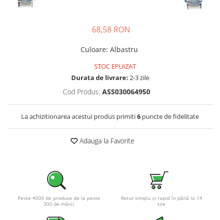
Sisteme de management (BMS)
68,58 RON
Redresoare, incarcatoare si testere
Redresoare auto, moto, barci si
Culoare
:
Albastru
stationare
STOC EPUIZAT
Durata de livrare:
2-3 zile
Cod Produs:
ASS030064950
La achizitionarea acestui produs primiti
6
puncte de fidelitate
Adauga la Favorite
Peste 4000 de produse de la peste
Retur simplu și rapid în până la 14
300 de mărci
zile