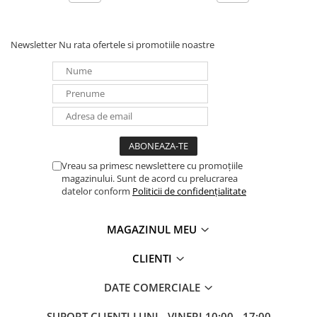
Redresoare, incarcatoare si testere
Redresoare auto, moto, barci si
Newsletter
Nu rata ofertele si promotiile noastre
stationare
Surse UPS
UPS pentru centrale termice si
sisteme de urgenta - acumulator
extern
UPS Calculatoare si Servere
UPS Trifazat
Vreau sa primesc newslettere cu promoțiile
Stabilizatoare Tensiune
magazinului. Sunt de acord cu prelucrarea
PDUs unitati de distributie a
datelor conform
Politicii de confidențialitate
energiei electrice
Cabinete baterii
MAGAZINUL MEU
Acumulatori UPS
CLIENTI
Drumetii / Camping
DATE COMERCIALE
Accesorii
Frigidere portabile
SUPORT CLIENTI
LUNI - VINERI 10:00 - 17:00