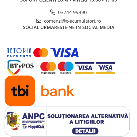
Panouri portabile
03744 99990
Racire/Incalzire
comenzi@e-acumulatori.ro
Statii energie portabile
SOCIAL
URMARESTE-NE IN SOCIAL MEDIA
Diverse
Electrice
Intrerupatoare si prize
Dulapuri pentru cablare
structurata
Sigurante
Tablouri electrice
Lumina (Becuri si Lanterne)
Laptop & PC accesorii, baterii,
cabluri USB, prelungitoare USB
Cablu de date si Adaptoare
Solutii solare portabile
Lichidare de stoc