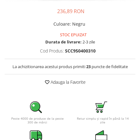
Incarcatoare acumulatori
236,89 RON
Panouri fotovoltaice si accesorii
Panouri fotovoltaice
Culoare
:
Negru
Sisteme prindere panouri
STOC EPUIZAT
fotovoltaice
Durata de livrare:
2-3 zile
Accesorii
Cod Produs:
SCC950400310
Invertoare
Invertoare Hibrid
La achizitionarea acestui produs primiti
23
puncte de fidelitate
Invertoare On-grid
Adauga la Favorite
Invertoare Off-grid
Controlere solare
MPPT
PWM
Peste 4000 de produse de la peste
Retur simplu și rapid în până la 14
Convertoare de tensiune
300 de mărci
zile
Sisteme de stocare energie
LiFePO4