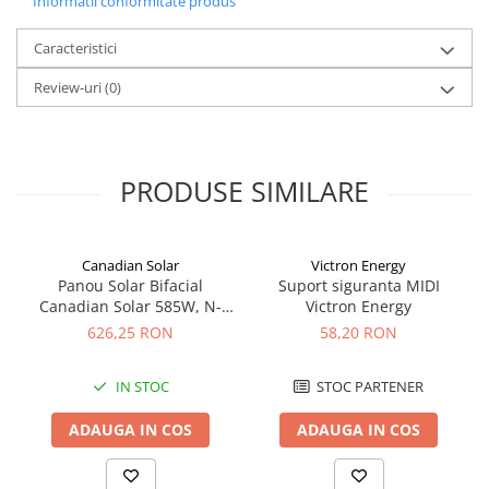
Informatii conformitate produs
Acumulatori VRLA AGM/GEL /
Tractiune / LiFePo4
Caracteristici
Baterii si acumulatori gel si VRLA
6-12 V
Review-uri
(0)
Baterii si acumulatori AGM VRLA
de 6-12 V
Acumulatori Moto, ATV
PRODUSE SIMILARE
GEL
AGM
Li-Ion
Canadian Solar
Victron Energy
Panou Solar Bifacial
Suport siguranta MIDI
SLA AGM (Sealed Lead Acid)
Canadian Solar 585W, N-
Victron Energy
Deep Cycle - Tractiune/Semi-
Type TOPCon, CS6W-TB-SF-
626,25 RON
58,20 RON
Tractiune
BIF
Marine & Caravan
IN STOC
STOC PARTENER
APC
ADAUGA IN COS
ADAUGA IN COS
Pachete acumulatori VRLA
Sisteme de management (BMS)