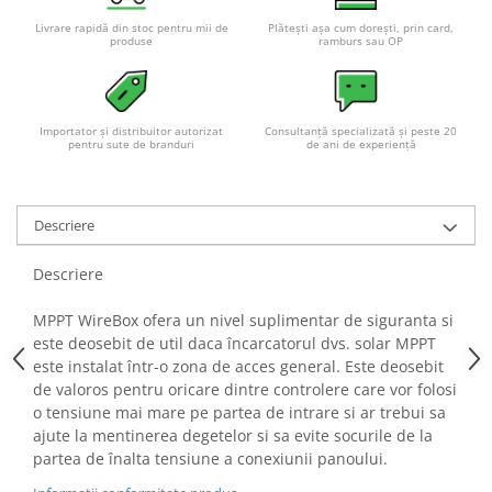
Pachete complete stocare energie
Livrare rapidă din stoc pentru mii de
Plătești așa cum dorești, prin card,
produse
ramburs sau OP
Sisteme de Stocare Comerciale
Sisteme fotovoltaice complete
Sisteme fotovoltaice de putere
Importator și distribuitor autorizat
Consultanță specializată și peste 20
mica (rulota/caravan/case de
pentru sute de branduri
de ani de experiență
vacanta)
Sisteme fotovoltaice profesionale
Pachete sisteme fotovoltaice
Descriere
Statii de incarcare vehicule
electrice
Descriere
Statii de incarcare
MPPT WireBox ofera un nivel suplimentar de siguranta si
Cabluri de incarcare vehicule
este deosebit de util daca încarcatorul dvs. solar MPPT
electrice
este instalat într-o zona de acces general. Este deosebit
Prize de incarcare vehicule
de valoros pentru oricare dintre controlere care vor folosi
electrice
o tensiune mai mare pe partea de intrare si ar trebui sa
ajute la mentinerea degetelor si sa evite socurile de la
Accesorii
partea de înalta tensiune a conexiunii panoului.
Turbine eoliene pentru casă