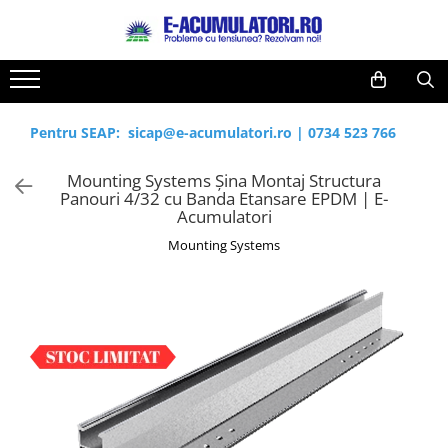
Toate Produsele
Reduceri de vara
Acumulatori, Baterii si Incarcatoare
Cabluri
Uzuale
Pentru SEAP:
sicap@e-acumulatori.ro
|
0734 523 766
Acumulatori
Baterii
Diverse
Mounting Systems Șina Montaj Structura
Baterii alcaline
Prelungitoare
Panouri 4/32 cu Banda Etansare EPDM | E-
Baterii litiu
Panouri fotovoltaice
Acumulatori
Zinc-Carbon
Sisteme de prindere
Mounting Systems
Baterii rotunde argint
Invertoare
Baterii auditive
Statii de incarcare EV
Accesorii baterii
UPS
Baterii Industriale
Acumulatori
Ni-MH
Li-Ion