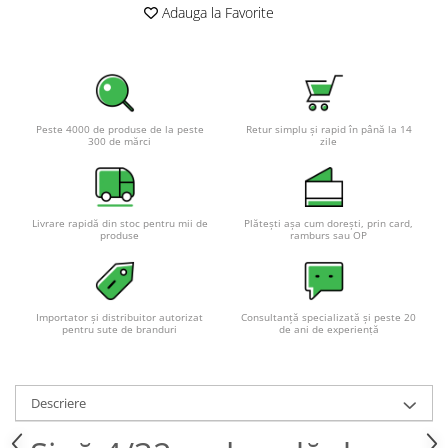
Adauga la Favorite
Pachete complete stocare energie
Sisteme de Stocare Comerciale
Sisteme fotovoltaice complete
Sisteme fotovoltaice de putere
mica (rulota/caravan/case de
Peste 4000 de produse de la peste
Retur simplu și rapid în până la 14
300 de mărci
zile
vacanta)
Sisteme fotovoltaice profesionale
Pachete sisteme fotovoltaice
Statii de incarcare vehicule
Livrare rapidă din stoc pentru mii de
Plătești așa cum dorești, prin card,
produse
ramburs sau OP
electrice
Statii de incarcare
Cabluri de incarcare vehicule
electrice
Importator și distribuitor autorizat
Consultanță specializată și peste 20
pentru sute de branduri
de ani de experiență
Prize de incarcare vehicule
electrice
Accesorii
Descriere
Turbine eoliene pentru casă