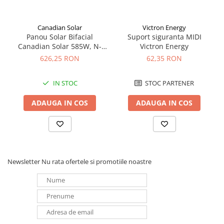
Redresoare, incarcatoare si testere
Redresoare auto, moto, barci si
Canadian Solar
Victron Energy
stationare
Panou Solar Bifacial
Suport siguranta MIDI
Canadian Solar 585W, N-
Victron Energy
Surse UPS
Type TOPCon, CS6W-TB-SF-
626,25 RON
62,35 RON
UPS pentru centrale termice si
BIF
sisteme de urgenta - acumulator
extern
IN STOC
STOC PARTENER
UPS Calculatoare si Servere
ADAUGA IN COS
ADAUGA IN COS
UPS Trifazat
Stabilizatoare Tensiune
PDUs unitati de distributie a
energiei electrice
Cabinete baterii
Newsletter
Nu rata ofertele si promotiile noastre
Acumulatori UPS
Drumetii / Camping
Accesorii
Frigidere portabile