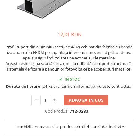
Incarcatoare acumulatori
Panouri fotovoltaice si accesorii
Panouri fotovoltaice
Sisteme prindere panouri
12,01 RON
fotovoltaice
Accesorii
Profil suport din aluminiu (secțiune 4/32) echipat din fabrică cu bandă
izolatoare din EPDM pe suprafața inferioară, prevenind pătrunderea
Invertoare
apei și asigurând izolarea pe acoperișurile metalice.
Invertoare Hibrid
Aceasta este o șină scurtă din aluminiu utilizată ca suport structural în
sistemele de fixare a panourilor fotovoltaice pe acoperișuri metalice.
Invertoare On-grid
IN STOC
Invertoare Off-grid
Durata de livrare:
24-72 ore, termen informativ, nu este contractual
Controlere solare
MPPT
ADAUGA IN COS
PWM
Cod Produs:
712-0283
Convertoare de tensiune
Sisteme de stocare energie
La achizitionarea acestui produs primiti
1
punct de fidelitate
LiFePO4