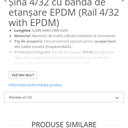
Șină 4/32 cu bandă de
Acumulatori VRLA AGM/GEL /
Tractiune / LiFePo4
etanșare EPDM (Rail 4/32
Baterii si acumulatori gel si VRLA
with EPDM)
6-12 V
Baterii si acumulatori AGM VRLA
Lungime
: 0,395 metri (395 mm)
de 6-12 V
Material
: Aluminiu de înaltă calitate (rezistent la coroziune)
Tip de acoperiș
: Este proiectată special pentru
acoperișuri
Acumulatori Moto, ATV
din tablă cutată (trapezoidală).
Protecție integrată
: Banda de cauciuc
EPDM
pre-lipită pe
GEL
talpa șinei asigură hidroizolația completă în punctele de
AGM
fixare, prevenind infiltrațiile de apă prin tablă.
Li-Ion
Montaj eficient
: Fiind o șină scurtă (segmentată), reduce
consumul de material și permite fixarea rapidă direct pe
VEZI MAI MULT
SLA AGM (Sealed Lead Acid)
cutele superioare ale tablei prin șuruburi autofiletante.
Deep Cycle - Tractiune/Semi-
Informatii conformitate produs
Tractiune
Review-uri
(0)
Marine & Caravan
APC
Pachete acumulatori VRLA
PRODUSE SIMILARE
Sisteme de management (BMS)