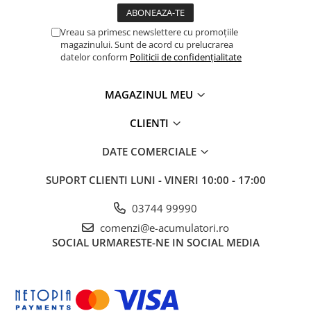
Panouri portabile
Vreau sa primesc newslettere cu promoțiile
Racire/Incalzire
magazinului. Sunt de acord cu prelucrarea
datelor conform
Politicii de confidențialitate
Statii energie portabile
Diverse
MAGAZINUL MEU
Electrice
Intrerupatoare si prize
CLIENTI
Dulapuri pentru cablare
DATE COMERCIALE
structurata
Sigurante
SUPORT CLIENTI
LUNI - VINERI 10:00 - 17:00
Tablouri electrice
Lumina (Becuri si Lanterne)
03744 99990
comenzi@e-acumulatori.ro
Laptop & PC accesorii, baterii,
cabluri USB, prelungitoare USB
SOCIAL
URMARESTE-NE IN SOCIAL MEDIA
Cablu de date si Adaptoare
Solutii solare portabile
Lichidare de stoc