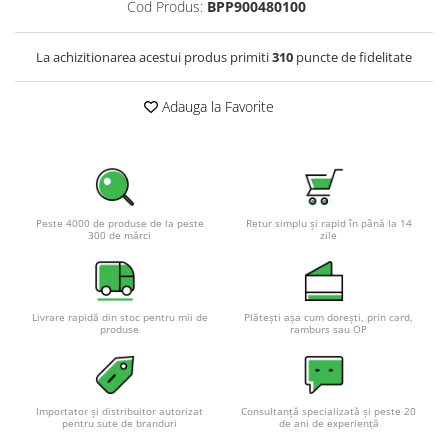
Cod Produs:
BPP900480100
La achizitionarea acestui produs primiti
310
puncte de fidelitate
Adauga la Favorite
Peste 4000 de produse de la peste
Retur simplu și rapid în până la 14
300 de mărci
zile
Livrare rapidă din stoc pentru mii de
Plătești așa cum dorești, prin card,
produse
ramburs sau OP
Importator și distribuitor autorizat
Consultanță specializată și peste 20
pentru sute de branduri
de ani de experiență