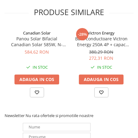
PRODUSE SIMILARE
Canadian Solar
Victron Energy
-28%
Panou Solar Bifacial
Bara conductoare Victron
Canadian Solar 585W, N-
Energy 250A 4P + capac
Type TOPCon, CS6W-TB-SF-
BUSBAR VBB125040010
584,62 RON
380,29 RON
BIF
272,31 RON
IN STOC
IN STOC
ADAUGA IN COS
ADAUGA IN COS
Newsletter
Nu rata ofertele si promotiile noastre