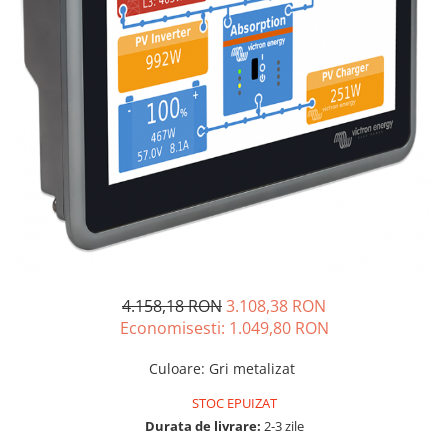
Sisteme de management (BMS)
Redresoare, incarcatoare si testere
Redresoare auto, moto, barci si
stationare
4.158,18 RON
3.108,38 RON
Economisesti:
1.049,80
RON
Culoare
:
Gri metalizat
STOC EPUIZAT
Durata de livrare:
2-3 zile