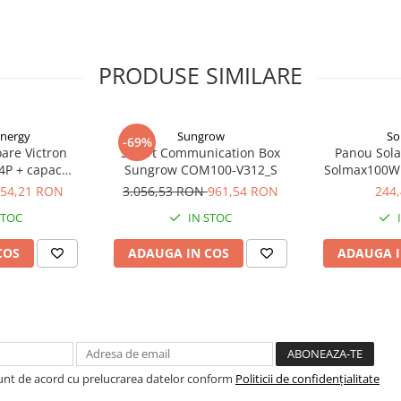
(MPPT) și stații EcoFlow;
bilă, acest set este ideal pentru
art Home), asigurând energie
PRODUSE SIMILARE
Energy
Sungrow
So
-69%
are Victron
Smart Communication Box
Panou Solar
4P + capac
Sungrow COM100-V312_S
Solmax100W
125040010
Solarfa
54,21 RON
3.056,53 RON
961,54 RON
244
STOC
IN STOC
COS
ADAUGA IN COS
ADAUGA I
Sunt de acord cu prelucrarea datelor conform
Politicii de confidențialitate