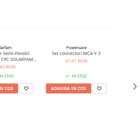
larfam
Powersave
Vi
 Semi-Flexibil
Set connectori MC4-Y-3
Interfata
 CPC SOLARFAM
Energy M
61,01 RON
m-Flex-100
,43 RON
4
IN STOC
IN STOC
S
N COS
ADAUGA IN COS
ADAUG