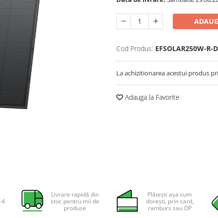
ADAUG
Cod Produs:
EFSOLAR250W-R-D-
La achizitionarea acestui produs pr
Adauga la Favorite
Livrare rapidă din
Plătești așa cum
14
stoc pentru mii de
dorești, prin card,
produse
ramburs sau OP