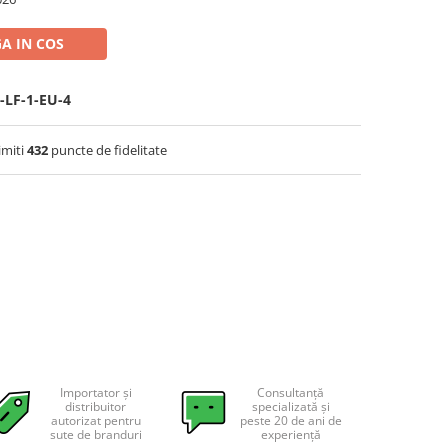
A IN COS
LF-1-EU-4
imiti
432
puncte de fidelitate
Importator și
Consultanță
distribuitor
specializată și
autorizat pentru
peste 20 de ani de
sute de branduri
experiență