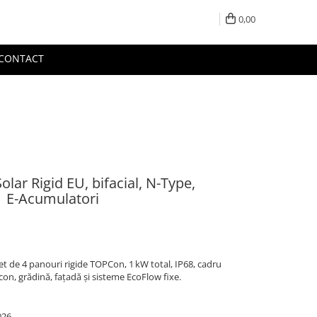
0,00
CONTACT
ar Rigid EU, bifacial, N-Type,
| E-Acumulatori
et de 4 panouri rigide TOPCon, 1 kW total, IP68, cadru
con, grădină, fațadă și sisteme EcoFlow fixe.
026