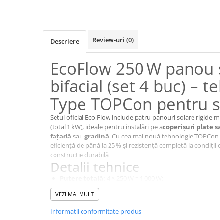
Pachete complete stocare energie
Sisteme de Stocare Comerciale
Sisteme fotovoltaice complete
Review-uri
(0)
Descriere
Sisteme fotovoltaice de putere
mica (rulota/caravan/case de
EcoFlow 250 W panou s
vacanta)
Sisteme fotovoltaice profesionale
bifacial (set 4 buc) – 
Pachete sisteme fotovoltaice
Type TOPCon pentru s
Statii de incarcare vehicule
electrice
Setul oficial Eco Flow include patru panouri solare rigide 
(total 1 kW), ideale pentru instalări pe a
coperișuri plate sa
Statii de incarcare
fațadă
sau
gradină
. Cu cea mai nouă tehnologie TOPCon ș
Cabluri de incarcare vehicule
eficiență de până la 25 % și rezistență completă la condiții e
construcție durabilă
electrice
Detalii tehnice
Prize de incarcare vehicule
Putere totală:
4 × 250 W = 1 000 W;
electrice
Tehnologie celule:
TOPCon monocristaline, eficiență 
VEZI MAI MULT
Accesorii
Protecție:
IP68 – complet etanș, rezistent la praf și apă
Tensiune Vmp:
circa 43 V; Imp≈ 5,9 A; Voc≈ 50 V; Isc≈ 6,
Turbine eoliene pentru casă
Informatii conformitate produs
Cadrul:
aluminiu robust, pentru montaj fix și rezistent l