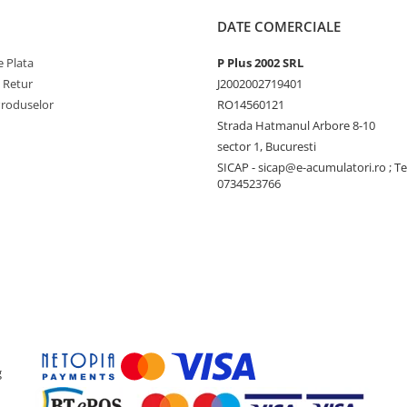
DATE COMERCIALE
 Plata
P Plus 2002 SRL
e Retur
J2002002719401
Produselor
RO14560121
Strada Hatmanul Arbore 8-10
sector 1, Bucuresti
SICAP - sicap@e-acumulatori.ro ; Te
0734523766
g