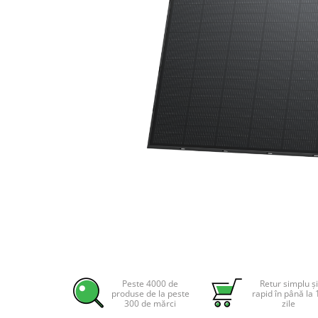
Incarcatoare acumulatori
Panouri fotovoltaice si accesorii
Panouri fotovoltaice
Sisteme prindere panouri
fotovoltaice
Accesorii
Invertoare
Invertoare Hibrid
Invertoare On-grid
Invertoare Off-grid
Controlere solare
MPPT
PWM
Distribuie
pe
Convertoare de tensiune
Facebook
Peste 4000 de
Retur simplu și
Sisteme de stocare energie
produse de la peste
rapid în până la 
300 de mărci
zile
LiFePO4