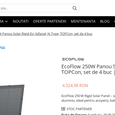
ARA
NOUTATI
OFERTE PARTENERI
MENTENANTA
BLOG
Panou Solar Rigid EU, bifacial, N-Type, TOPCon, set de 4 buc
766
EcoFlow 250W Panou Sol
TOPCon, set de 4 buc 
4.324,98 RON
EcoFlow 250 W Rigid Solar Panel – s
aluminiu, ideal pentru acoperiș, bal
STOC PARTENER
Data de livrare:
Sambata, 29.08.2