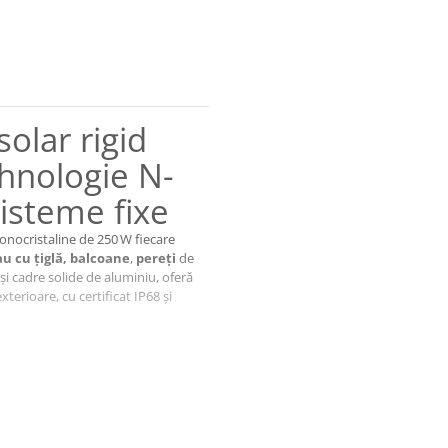
olar rigid
tehnologie N-
isteme fixe
monocristaline de 250 W fiecare
u cu țiglă,
balcoane
,
pereți
de
i cadre solide de aluminiu, oferă
xterioare, cu certificat IP68 și
de până la 25 %
; ideale pentru exterior
3 A
a vibrații