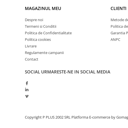
Redresoare, incarcatoare si testere
MAGAZINUL MEU
CLIENTI
Redresoare auto, moto, barci si
stationare
Despre noi
Metode de
Termeni si Conditii
Politica d
Surse UPS
Politica de Confidentialitate
Garantia 
UPS pentru centrale termice si
Politica cookies
ANPC
sisteme de urgenta - acumulator
Livrare
extern
UPS Calculatoare si Servere
Regulamente campanii
UPS Trifazat
Contact
Stabilizatoare Tensiune
SOCIAL
URMARESTE-NE IN SOCIAL MEDIA
PDUs unitati de distributie a
energiei electrice
Cabinete baterii
Acumulatori UPS
Drumetii / Camping
Accesorii
Copyright P PLUS 2002 SRL
Platforma E-commerce by Goma
Frigidere portabile