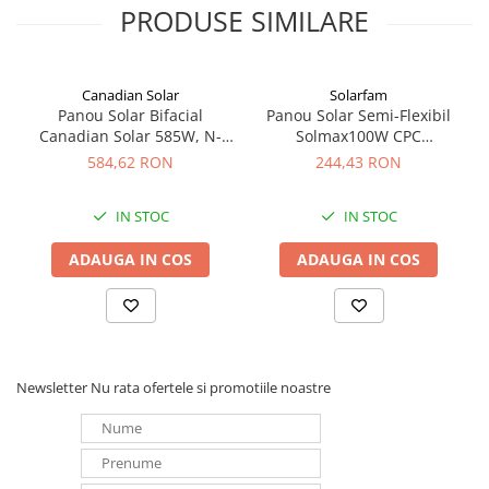
Terminal
MC4
PRODUSE SIMILARE
Redresoare, incarcatoare si testere
Redresoare auto, moto, barci si
stationare
Canadian Solar
Solarfam
Surse UPS
Panou Solar Bifacial
Panou Solar Semi-Flexibil
Canadian Solar 585W, N-
Solmax100W CPC
UPS pentru centrale termice si
Type TOPCon, CS6W-TB-SF-
SOLARFAM Solarfam-Flex-
sisteme de urgenta - acumulator
584,62 RON
244,43 RON
BIF
100
extern
UPS Calculatoare si Servere
IN STOC
IN STOC
UPS Trifazat
ADAUGA IN COS
ADAUGA IN COS
Stabilizatoare Tensiune
PDUs unitati de distributie a
energiei electrice
Cabinete baterii
Acumulatori UPS
Newsletter
Nu rata ofertele si promotiile noastre
Drumetii / Camping
Accesorii
Frigidere portabile