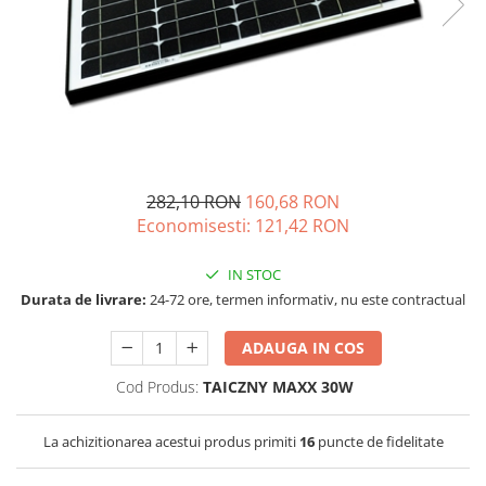
Incarcatoare acumulatori
Panouri fotovoltaice si accesorii
Panouri fotovoltaice
Sisteme prindere panouri
fotovoltaice
Accesorii
Invertoare
282,10 RON
160,68 RON
Invertoare Hibrid
Economisesti:
121,42
RON
Invertoare On-grid
IN STOC
Invertoare Off-grid
Durata de livrare:
24-72 ore, termen informativ, nu este contractual
Controlere solare
ADAUGA IN COS
MPPT
PWM
Cod Produs:
TAICZNY MAXX 30W
Convertoare de tensiune
La achizitionarea acestui produs primiti
16
puncte de fidelitate
Sisteme de stocare energie
LiFePO4