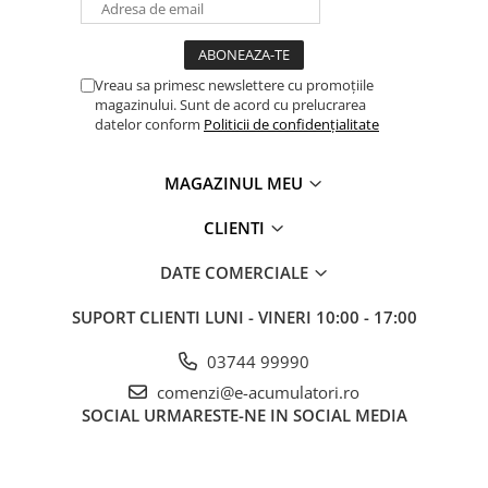
Panouri portabile
Racire/Incalzire
Vreau sa primesc newslettere cu promoțiile
Statii energie portabile
magazinului. Sunt de acord cu prelucrarea
datelor conform
Politicii de confidențialitate
Diverse
Electrice
MAGAZINUL MEU
Intrerupatoare si prize
Dulapuri pentru cablare
CLIENTI
structurata
Sigurante
DATE COMERCIALE
Tablouri electrice
SUPORT CLIENTI
LUNI - VINERI 10:00 - 17:00
Lumina (Becuri si Lanterne)
Laptop & PC accesorii, baterii,
03744 99990
cabluri USB, prelungitoare USB
comenzi@e-acumulatori.ro
Cablu de date si Adaptoare
SOCIAL
URMARESTE-NE IN SOCIAL MEDIA
Solutii solare portabile
Lichidare de stoc