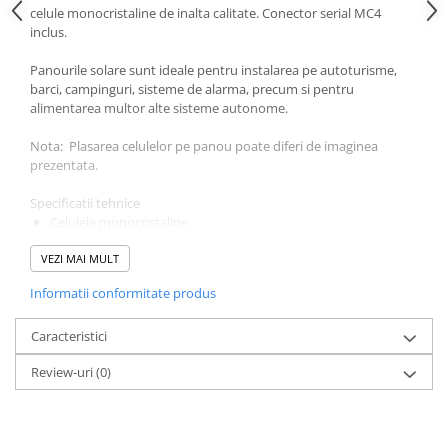
Acumulatori VRLA AGM/GEL /
celule monocristaline de inalta calitate. Conector serial MC4
Tractiune / LiFePo4
inclus.
Baterii si acumulatori gel si VRLA
Panourile solare sunt ideale pentru instalarea pe autoturisme,
6-12 V
barci, campinguri, sisteme de alarma, precum si pentru
Baterii si acumulatori AGM VRLA
alimentarea multor alte sisteme autonome.
de 6-12 V
Nota: Plasarea celulelor pe panou poate diferi de imaginea
Acumulatori Moto, ATV
prezentata.
GEL
Specificatii tehnice
AGM
Celulele
monocristaline
Li-Ion
Puterea maxima [W]
30W
VEZI MAI MULT
Putere de toleranta [%]
+/- 3
SLA AGM (Sealed Lead Acid)
Eficienta [%]
16
Deep Cycle - Tractiune/Semi-
Informatii conformitate produs
Tensiune de alimentare Max: Vmp [V]
18
Tractiune
Curentul maxim: Imp [A]
1,63
Caracteristici
Tensiune deschisa Voc [V]
21.5
Marine & Caravan
Scurtcircuit: Isc [A]
1.8
Review-uri
(0)
APC
Lungime [mm]
554
Latime [mm]
449
Pachete acumulatori VRLA
Adancime [mm]
25
Greutate [kg]
3
Sisteme de management (BMS)