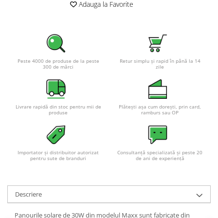
Adauga la Favorite
Pachete complete stocare energie
Sisteme de Stocare Comerciale
Sisteme fotovoltaice complete
Sisteme fotovoltaice de putere
mica (rulota/caravan/case de
Peste 4000 de produse de la peste
Retur simplu și rapid în până la 14
300 de mărci
zile
vacanta)
Sisteme fotovoltaice profesionale
Pachete sisteme fotovoltaice
Statii de incarcare vehicule
Livrare rapidă din stoc pentru mii de
Plătești așa cum dorești, prin card,
produse
ramburs sau OP
electrice
Statii de incarcare
Cabluri de incarcare vehicule
Importator și distribuitor autorizat
Consultanță specializată și peste 20
electrice
pentru sute de branduri
de ani de experiență
Prize de incarcare vehicule
electrice
Accesorii
Descriere
Turbine eoliene pentru casă
Panourile solare de 30W din modelul Maxx sunt fabricate din