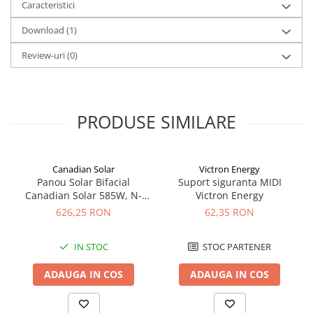
Caracteristici
Redresoare, incarcatoare si testere
Download (1)
Redresoare auto, moto, barci si
stationare
Review-uri
(0)
Surse UPS
UPS pentru centrale termice si
sisteme de urgenta - acumulator
extern
PRODUSE SIMILARE
UPS Calculatoare si Servere
UPS Trifazat
Stabilizatoare Tensiune
Canadian Solar
Victron Energy
Panou Solar Bifacial
Suport siguranta MIDI
PDUs unitati de distributie a
Canadian Solar 585W, N-
Victron Energy
energiei electrice
Type TOPCon, CS6W-TB-SF-
626,25 RON
62,35 RON
BIF
Cabinete baterii
Acumulatori UPS
IN STOC
STOC PARTENER
Drumetii / Camping
ADAUGA IN COS
ADAUGA IN COS
Accesorii
Frigidere portabile