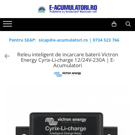
Toate Produsele
Reduceri de vara
Acumulatori, Baterii si Incarcatoare
Cabluri
Uzuale
Pentru SEAP:
sicap@e-acumulatori.ro
|
0734 523 766
Acumulatori
Baterii
Diverse
Releu inteligent de incarcare baterii Victron
Baterii alcaline
Prelungitoare
Energy Cyrix-Li-charge 12/24V-230A | E-
Baterii litiu
Panouri fotovoltaice
Acumulatori
Zinc-Carbon
Sisteme de prindere
Baterii rotunde argint
Invertoare
Baterii auditive
Statii de incarcare EV
Accesorii baterii
UPS
Baterii Industriale
Acumulatori
Ni-MH
Li-Ion