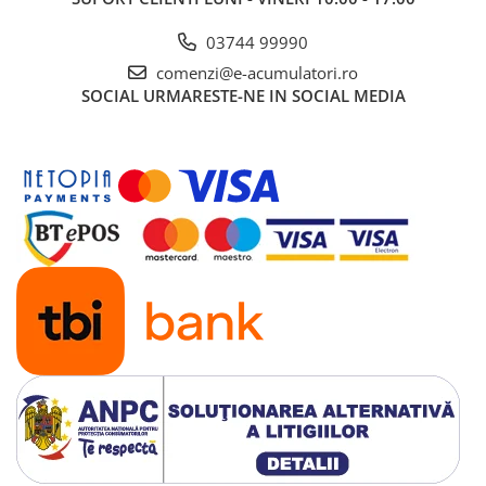
UPS
03744 99990
Acumulatori
comenzi@e-acumulatori.ro
Diverse
SOCIAL
URMARESTE-NE IN SOCIAL MEDIA
Invertoare
Sisteme de prindere
Statii de incarcare EV
OUTLET
Pompe de caldura