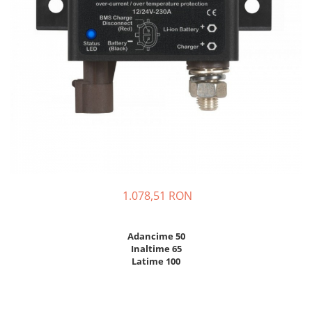
Incarcatoare acumulatori
Panouri fotovoltaice si accesorii
Panouri fotovoltaice
Sisteme prindere panouri
fotovoltaice
Accesorii
Invertoare
Invertoare Hibrid
Invertoare On-grid
Invertoare Off-grid
1.078,51 RON
Controlere solare
MPPT
Adancime 50
PWM
Inaltime 65
Latime 100
Convertoare de tensiune
Sisteme de stocare energie
LiFePO4