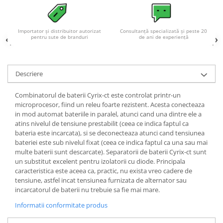
Acumulatori VRLA AGM/GEL /
Tractiune / LiFePo4
Baterii si acumulatori gel si VRLA
Importator și distribuitor autorizat
Consultanță specializată și peste 20
6-12 V
pentru sute de branduri
de ani de experiență
Baterii si acumulatori AGM VRLA
de 6-12 V
Descriere
Acumulatori Moto, ATV
GEL
Combinatorul de baterii Cyrix-ct este controlat printr-un
microprocesor, fiind un releu foarte rezistent. Acesta conecteaza
AGM
in mod automat bateriile in paralel, atunci cand una dintre ele a
Li-Ion
atins nivelul de tensiune prestabilit (ceea ce indica faptul ca
SLA AGM (Sealed Lead Acid)
bateria este incarcata), si se deconecteaza atunci cand tensiunea
bateriei este sub nivelul fixat (ceea ce indica faptul ca una sau mai
Deep Cycle - Tractiune/Semi-
multe baterii sunt descarcate). Separatorii de baterii Cyrix-ct sunt
Tractiune
un substitut excelent pentru izolatorii cu diode. Principala
Marine & Caravan
caracteristica este aceea ca, practic, nu exista vreo cadere de
tensiune, astfel incat tensiunea furnizata de alternator sau
APC
incarcatorul de baterii nu trebuie sa fie mai mare.
Pachete acumulatori VRLA
Informatii conformitate produs
Sisteme de management (BMS)