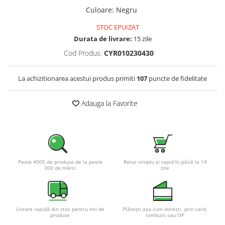
Pachete complete stocare energie
Culoare
:
Negru
Sisteme de Stocare Comerciale
STOC EPUIZAT
Durata de livrare:
15 zile
Sisteme fotovoltaice complete
Cod Produs:
CYR010230430
Sisteme fotovoltaice de putere
mica (rulota/caravan/case de
vacanta)
La achizitionarea acestui produs primiti
107
puncte de fidelitate
Sisteme fotovoltaice profesionale
Pachete sisteme fotovoltaice
Adauga la Favorite
Statii de incarcare vehicule
electrice
Statii de incarcare
Cabluri de incarcare vehicule
electrice
Peste 4000 de produse de la peste
Retur simplu și rapid în până la 14
300 de mărci
zile
Prize de incarcare vehicule
electrice
Accesorii
Livrare rapidă din stoc pentru mii de
Plătești așa cum dorești, prin card,
Turbine eoliene pentru casă
produse
ramburs sau OP