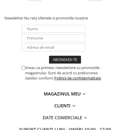
Panouri portabile
Racire/Incalzire
Newsletter
Nu rata ofertele si promotiile noastre
Statii energie portabile
Diverse
Electrice
Intrerupatoare si prize
Dulapuri pentru cablare
structurata
Vreau sa primesc newslettere cu promoțiile
Sigurante
magazinului. Sunt de acord cu prelucrarea
datelor conform
Politicii de confidențialitate
Tablouri electrice
Lumina (Becuri si Lanterne)
MAGAZINUL MEU
Laptop & PC accesorii, baterii,
cabluri USB, prelungitoare USB
CLIENTI
Cablu de date si Adaptoare
DATE COMERCIALE
Solutii solare portabile
Lichidare de stoc
SUPORT CLIENTI
LUNI - VINERI 10:00 - 17:00