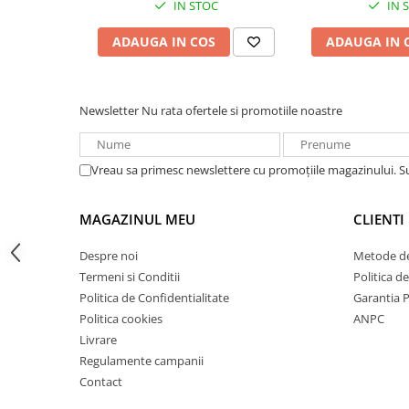
IN STOC
IN 
Acumulatori VRLA AGM/GEL /
Tractiune / LiFePo4
ADAUGA IN COS
ADAUGA IN 
Baterii si acumulatori gel si VRLA
6-12 V
Baterii si acumulatori AGM VRLA
Newsletter
Nu rata ofertele si promotiile noastre
de 6-12 V
Acumulatori Moto, ATV
GEL
Vreau sa primesc newslettere cu promoțiile magazinului. 
AGM
Li-Ion
MAGAZINUL MEU
CLIENTI
SLA AGM (Sealed Lead Acid)
Despre noi
Metode de
Deep Cycle - Tractiune/Semi-
Termeni si Conditii
Politica d
Tractiune
Politica de Confidentialitate
Garantia 
Marine & Caravan
Politica cookies
ANPC
APC
Livrare
Regulamente campanii
Pachete acumulatori VRLA
Contact
Sisteme de management (BMS)