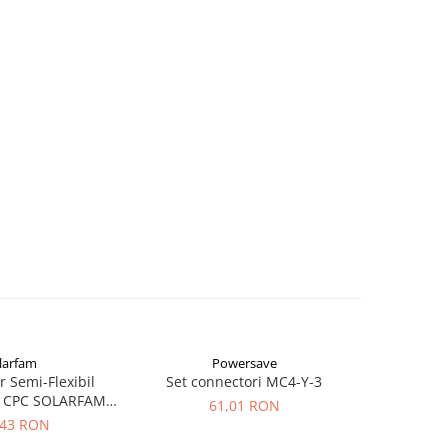
larfam
Powersave
Vi
 Semi-Flexibil
Set connectori MC4-Y-3
Interfata
 CPC SOLARFAM
Energy M
61,01 RON
m-Flex-100
,43 RON
4