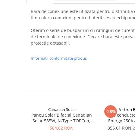
Pachete complete stocare energie
Bara de conexiune este utilizata pentru distributia 
Sisteme de Stocare Comerciale
timp ofera conexiuni pentru baterii si/sau echipam
Sisteme fotovoltaice complete
Oferim o serie de busbar-uri cu ratinguri de curent 
Sisteme fotovoltaice de putere
de terminale de conexiune. Fiecare bara este prev
mica (rulota/caravan/case de
protectie detasabil.
vacanta)
Sisteme fotovoltaice profesionale
Pachete sisteme fotovoltaice
Informatii conformitate produs
Statii de incarcare vehicule
electrice
Statii de incarcare
Cabluri de incarcare vehicule
electrice
Prize de incarcare vehicule
Canadian Solar
Victron 
electrice
-28%
Panou Solar Bifacial Canadian
Bara conducto
Accesorii
Solar 585W, N-Type TOPCon,
Energy 250A 
CS6W-TB-SF-BIF
BUSBAR VBB
584,62 RON
355,01 RON
2
Turbine eoliene pentru casă