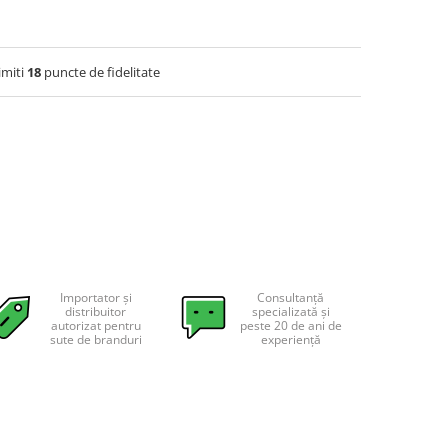
imiti
18
puncte de fidelitate
Importator și
Consultanță
distribuitor
specializată și
autorizat pentru
peste 20 de ani de
sute de branduri
experiență