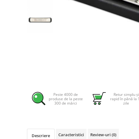
Incarcatoare acumulatori
Panouri fotovoltaice si accesorii
Panouri fotovoltaice
Sisteme prindere panouri
fotovoltaice
Accesorii
Invertoare
Invertoare Hibrid
Invertoare On-grid
Distribuie
Invertoare Off-grid
pe
Controlere solare
Facebook
Peste 4000 de
Retur simplu și
produse de la peste
rapid în până la 
MPPT
300 de mărci
zile
PWM
Convertoare de tensiune
Sisteme de stocare energie
Caracteristici
Review-uri
(0)
LiFePO4
Descriere