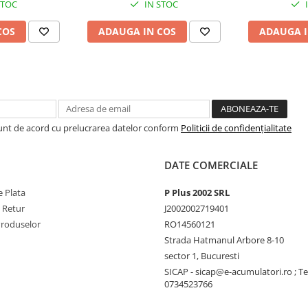
STOC
IN STOC
COS
ADAUGA IN COS
ADAUGA I
Sunt de acord cu prelucrarea datelor conform
Politicii de confidențialitate
DATE COMERCIALE
 Plata
P Plus 2002 SRL
e Retur
J2002002719401
Produselor
RO14560121
Strada Hatmanul Arbore 8-10
sector 1, Bucuresti
SICAP - sicap@e-acumulatori.ro ; Te
0734523766