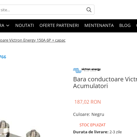
ARA
NOUTATI
OFERTE PARTENERI
MENTENANTA
BLOG
oare Victron Energy 150A 6P + capac
766
Bara conductoare Vict
Acumulatori
187,02 RON
Culoare
:
Negru
STOC EPUIZAT
Durata de livrare:
2-3 zile