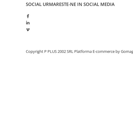
SOCIAL
URMARESTE-NE IN SOCIAL MEDIA
Redresoare, incarcatoare si testere
Redresoare auto, moto, barci si
stationare
Surse UPS
UPS pentru centrale termice si
sisteme de urgenta - acumulator
extern
Copyright P PLUS 2002 SRL
Platforma E-commerce by Goma
UPS Calculatoare si Servere
UPS Trifazat
Stabilizatoare Tensiune
PDUs unitati de distributie a
energiei electrice
Cabinete baterii
Acumulatori UPS
Drumetii / Camping
Accesorii
Frigidere portabile