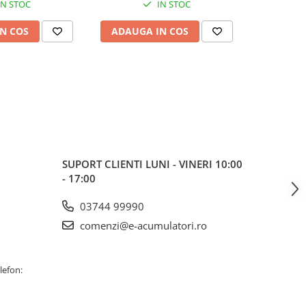
IN STOC
IN STOC
S
N COS
ADAUGA IN COS
ADAUG
SUPORT CLIENTI
LUNI - VINERI 10:00
- 17:00
03744 99990
comenzi@e-acumulatori.ro
lefon: