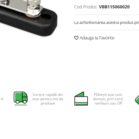
Cod Produs:
VBB115060020
La achizitionarea acestui produs pr
Adauga la Favorite
Livrare rapidă din
Plătești așa cum
14
stoc pentru mii de
dorești, prin card,
produse
ramburs sau OP