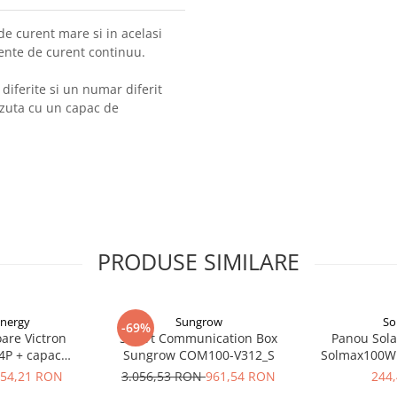
de curent mare si in acelasi
ente de curent continuu.
diferite si un numar diferit
azuta cu un capac de
PRODUSE SIMILARE
Energy
Sungrow
So
-69%
are Victron
Smart Communication Box
Panou Solar
4P + capac
Sungrow COM100-V312_S
Solmax100W
125040010
Solarfa
54,21 RON
3.056,53 RON
961,54 RON
244